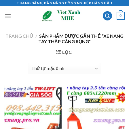
Skip
THANG NÂNG, BÀN NÂNG CÔNG NGHIỆP HÀNG ĐẦU
to
0
content
TRANG CHỦ
/
SẢN PHẨM ĐƯỢC GẮN THẺ “XE NÂNG
TAY THẤP CÀNG RỘNG”
LỌC