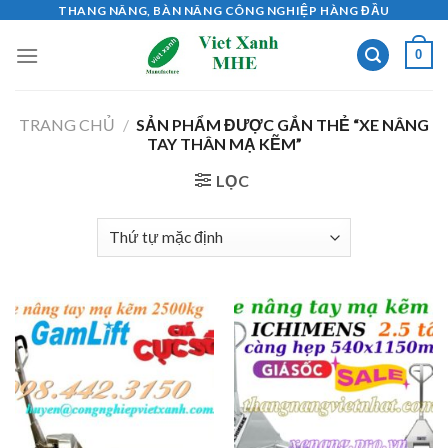
Skip
THANG NÂNG, BÀN NÂNG CÔNG NGHIỆP HÀNG ĐẦU
to
0
content
TRANG CHỦ
/
SẢN PHẨM ĐƯỢC GẮN THẺ “XE NÂNG
TAY THÂN MẠ KẼM”
LỌC