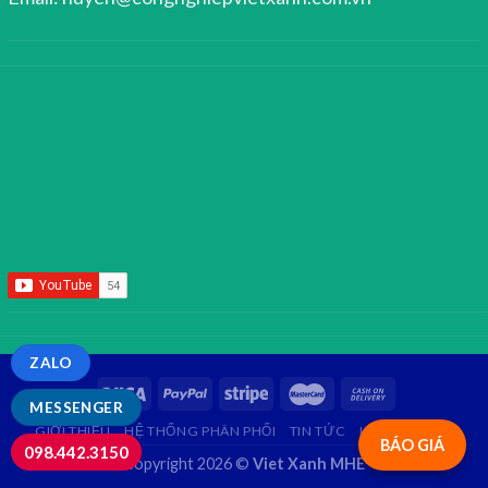
ZALO
MESSENGER
GIỚI THIỆU
HỆ THỐNG PHÂN PHỐI
TIN TỨC
LIÊN HỆ
FAQ
BÁO GIÁ
098.442.3150
Copyright 2026 ©
Viet Xanh MHE