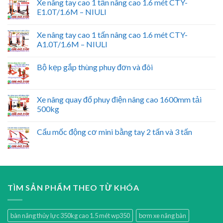
Xe nâng tay cao 1 tấn nâng cao 1.6 mét CTY-
E1.0T/1.6M – NIULI
Xe nâng tay cao 1 tấn nâng cao 1.6 mét CTY-
A1.0T/1.6M – NIULI
Bộ kẹp gắp thùng phuy đơn và đôi
Xe nâng quay đổ phuy điện nâng cao 1600mm tải
500kg
Cẩu mốc động cơ mini bằng tay 2 tấn và 3 tấn
TÌM SẢN PHẨM THEO TỪ KHÓA
bàn nâng thủy lực 350kg cao 1.5 mét wp350
bơm xe nâng bàn