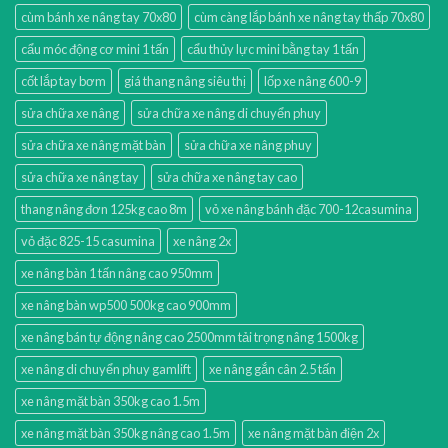
cùm bánh xe nâng tay 70x80
cùm càng lắp bánh xe nâng tay thấp 70x80
cẩu móc động cơ mini 1 tấn
cẩu thủy lực mini bằng tay 1 tấn
cốt lắp tay bơm
giá thang nâng siêu thị
lốp xe nâng 600-9
sửa chữa xe nâng
sửa chữa xe nâng di chuyển phuy
sửa chữa xe nâng mặt bàn
sửa chữa xe nâng phuy
sửa chữa xe nâng tay
sửa chữa xe nâng tay cao
thang nâng đơn 125kg cao 8m
vỏ xe nâng bánh đặc 700-12casumina
vỏ đặc 825-15 casumina
xe nâng 2x
xe nâng bàn 1 tấn nâng cao 950mm
xe nâng bàn wp500 500kg cao 900mm
xe nâng bán tự động nâng cao 2500mm tải trọng nâng 1500kg
xe nâng di chuyển phuy gamlift
xe nâng gắn cân 2.5 tấn
xe nâng mặt bàn 350kg cao 1.5m
xe nâng mặt bàn 350kg nâng cao 1.5m
xe nâng mặt bàn điện 2x