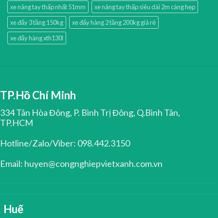
xe nâng tay thấp nhất 51mm
xe nâng tay thấp siêu dài 2m càng hẹp
xe đẩy 3 tầng 150kg
xe đẩy hàng 2 tầng 200kg giá rẻ
xe đẩy hàng xth130l
TP.Hồ Chí Minh
334 Tân Hòa Đông, P. Bình Trị Đông, Q.Bình Tân,
TP.HCM
Hotline/Zalo/Viber: 098.442.3150
Email: huyen@congnghiepvietxanh.com.vn
Huế