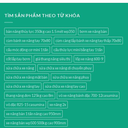
TÌM SẢN PHẨM THEO TỪ KHÓA
bàn nâng thủy lực 350kg cao 1.5 mét wp350
bơm xe nâng bàn
cùm bánh xe nâng tay 70x80
cùm càng lắp bánh xe nâng tay thấp 70x80
cẩu móc động cơ mini 1 tấn
cẩu thủy lực mini bằng tay 1 tấn
cốt lắp tay bơm
giá thang nâng siêu thị
lốp xe nâng 600-9
sửa chữa xe nâng
sửa chữa xe nâng di chuyển phuy
sửa chữa xe nâng mặt bàn
sửa chữa xe nâng phuy
sửa chữa xe nâng tay
sửa chữa xe nâng tay cao
thang nâng đơn 125kg cao 8m
vỏ xe nâng bánh đặc 700-12casumina
vỏ đặc 825-15 casumina
xe nâng 2x
xe nâng bàn 1 tấn nâng cao 950mm
xe nâng bàn wp500 500kg cao 900mm