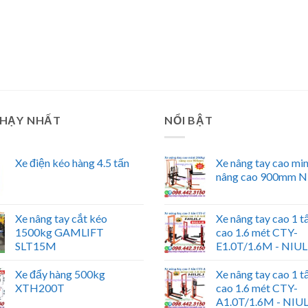
CHẠY NHẤT
NỔI BẬT
Xe điện kéo hàng 4.5 tấn
Xe nâng tay cao mi
nâng cao 900mm N
Xe nâng tay cắt kéo
Xe nâng tay cao 1 t
1500kg GAMLIFT
cao 1.6 mét CTY-
SLT15M
E1.0T/1.6M - NIUL
Xe đẩy hàng 500kg
Xe nâng tay cao 1 t
XTH200T
cao 1.6 mét CTY-
A1.0T/1.6M - NIUL