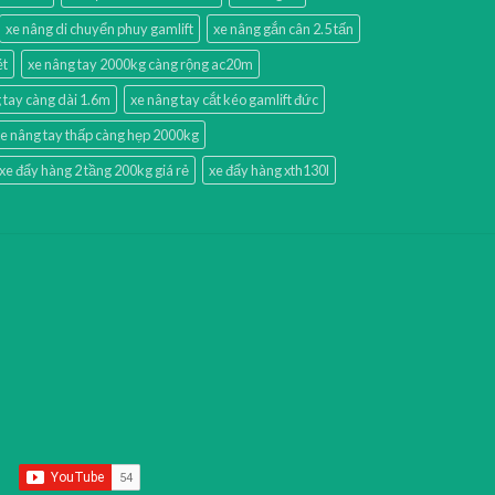
xe nâng di chuyển phuy gamlift
xe nâng gắn cân 2.5 tấn
ét
xe nâng tay 2000kg càng rộng ac20m
 tay càng dài 1.6m
xe nâng tay cắt kéo gamlift đức
e nâng tay thấp càng hẹp 2000kg
xe đẩy hàng 2 tầng 200kg giá rẻ
xe đẩy hàng xth130l