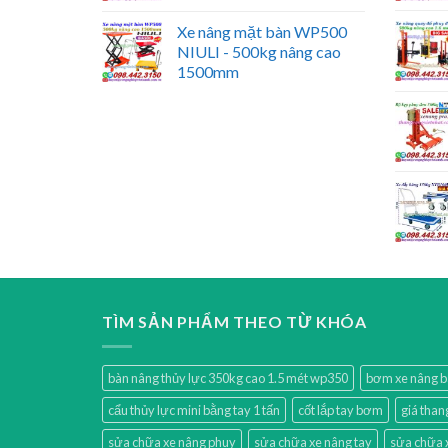
Xe nâng mặt bàn WP500
NIULI - 500kg nâng cao
1500mm
TÌM SẢN PHẨM THEO TỪ KHÓA
bàn nâng thủy lực 350kg cao 1.5 mét wp350
bơm xe nâng 
cẩu thủy lực mini bằng tay 1 tấn
cốt lắp tay bơm
giá than
sửa chữa xe nâng phuy
sửa chữa xe nâng tay
sửa chữa 