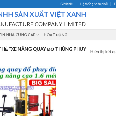
Giới thiệu
Hệ thống phân phối
T
NHH SẢN XUẤT VIỆT XANH
ANUFACTURE COMPANY LIMITED
IN NHÀ CUNG CẤP
HOẠT ĐỘNG
HẺ “XE NÂNG QUAY ĐỔ THÙNG PHUY
Hiển thị kết q