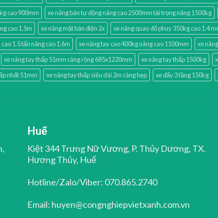
0kg cao 900mm
xe nâng bán tự động nâng cao 2500mm tải trọng nâng 1500kg
âng cao 1.5m
xe nâng mặt bàn điện 2x
xe nâng quay đổ phuy 350kg cao 1.4 m
 cao 1.5 tấn nâng cao 1.6m
xe nâng tay cao 400kg nâng cao 1100mm
xe nâng
xe nâng tay thấp 51mm càng rộng 685x1220mm
xe nâng tay thấp 1500kg
x
hấp nhất 51mm
xe nâng tay thấp siêu dài 2m càng hẹp
xe đẩy 3 tầng 150kg
Huế
n,
Kiệt 344 Trưng Nữ Vương, P. Thủy Dương, TX.
Hương Thủy, Huế
Hotline/Zalo/Viber: 070.865.2740
Email: huyen@congnghiepvietxanh.com.vn