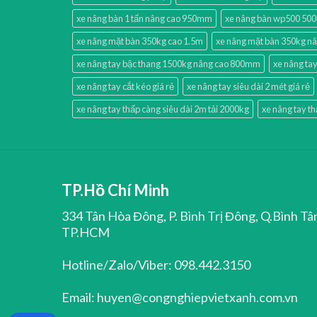
xe nâng bàn 1 tấn nâng cao 950mm
xe nâng bàn wp500 50
xe nâng mặt bàn 350kg cao 1.5m
xe nâng mặt bàn 350kg n
xe nâng tay bậc thang 1500kg nâng cao 800mm
xe nâng tay
xe nâng tay cắt kéo giá rẻ
xe nâng tay siêu dài 2 mét giá rẻ
xe nâng tay thấp càng siêu dài 2m tải 2000kg
xe nâng tay t
TP.Hồ Chí Minh
334 Tân Hòa Đông, P. Bình Trị Đông, Q.Bình Tâ
TP.HCM
Hotline/Zalo/Viber: 098.442.3150
Email: huyen@congnghiepvietxanh.com.vn