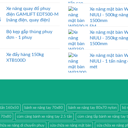
Xe nâng quay đổ phuy
Xe nâng mặt bàn 
điện GAMLIFT EDT500-M
NIULI - 500kg nân
(nâng điện, quay điện)
1500mm
Bộ kẹp gắp thùng phuy
Xe nâng mặt bàn 
đơn - 1 phuy
NIULI - 350kg nân
1500mm
Xe đẩy hàng 150kg
Xe nâng mặt bàn 
XTB100D
NIULI - 1 tấn nâng
mét
2 tấn 160x50
bánh xe nâng tay 70x80
bánh xe nâng tay 80x70 nylon
bộ 
y 70x80
cùm càng bánh xe nâng tay 2.5 tấn
cùm càng lắp bánh xe nâng tay 
chữa xe nâng di chuyển phuy
sửa chữa xe nâng mặt bàn
sửa chữa xe nâng p