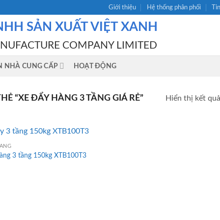
Giới thiệu
Hệ thống phân phối
Ti
NHH SẢN XUẤT VIỆT XANH
ANUFACTURE COMPANY LIMITED
N NHÀ CUNG CẤP
HOẠT ĐỘNG
Ẻ “XE ĐẨY HÀNG 3 TẦNG GIÁ RẺ”
Hiển thị kết qu
HÀNG
hàng 3 tầng 150kg XTB100T3