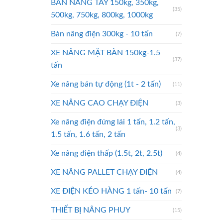
BÀN NÂNG TAY 150kg, 350kg,
(35)
500kg, 750kg, 800kg, 1000kg
Bàn nâng điện 300kg - 10 tấn
(7)
XE NÂNG MẶT BÀN 150kg-1.5
(37)
tấn
Xe nâng bán tự động (1t - 2 tấn)
(11)
XE NÂNG CAO CHẠY ĐIỆN
(3)
Xe nâng điện đứng lái 1 tấn, 1.2 tấn,
(3)
1.5 tấn, 1.6 tấn, 2 tấn
Xe nâng điện thấp (1.5t, 2t, 2.5t)
(4)
XE NÂNG PALLET CHẠY ĐIỆN
(4)
XE ĐIỆN KÉO HÀNG 1 tấn- 10 tấn
(7)
THIẾT BỊ NÂNG PHUY
(15)