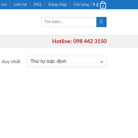
n tức
Liên hệ
FAQ
Đăng nhập
Giỏ hàng /
0
₫
0
Tìm
kiếm:
Hotline: 098 442 3150
ả duy nhất