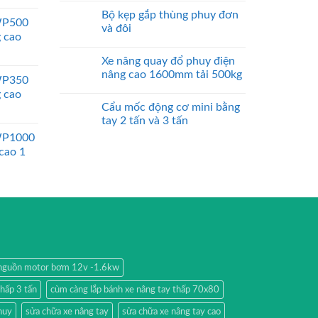
Bộ kẹp gắp thùng phuy đơn
WP500
và đôi
g cao
Xe nâng quay đổ phuy điện
nâng cao 1600mm tải 500kg
WP350
g cao
Cẩu mốc động cơ mini bằng
tay 2 tấn và 3 tấn
WP1000
 cao 1
nguồn motor bơm 12v -1.6kw
thấp 3 tấn
cùm càng lắp bánh xe nâng tay thấp 70x80
huy
sửa chữa xe nâng tay
sửa chữa xe nâng tay cao