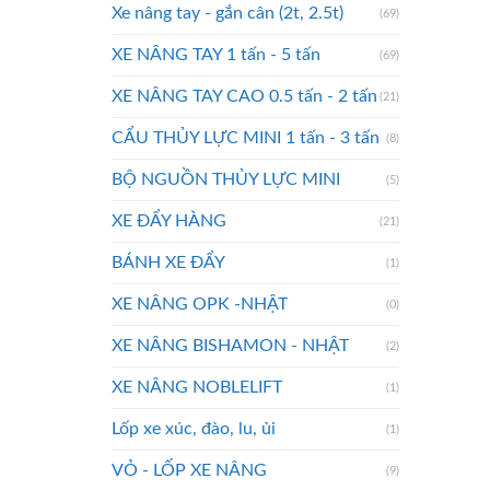
Xe nâng tay - gắn cân (2t, 2.5t)
(69)
XE NÂNG TAY 1 tấn - 5 tấn
(69)
XE NÂNG TAY CAO 0.5 tấn - 2 tấn
(21)
CẨU THỦY LỰC MINI 1 tấn - 3 tấn
(8)
BỘ NGUỒN THỦY LỰC MINI
(5)
XE ĐẨY HÀNG
(21)
BÁNH XE ĐẨY
(1)
XE NÂNG OPK -NHẬT
(0)
XE NÂNG BISHAMON - NHẬT
(2)
XE NÂNG NOBLELIFT
(1)
Lốp xe xúc, đào, lu, ủi
(1)
VỎ - LỐP XE NÂNG
(9)