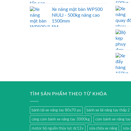
Xe nâng mặt bàn WP500
NIULI - 500kg nâng cao
1500mm
TÌM SẢN PHẨM THEO TỪ KHÓA
bánh tải xe nâng tay 80x70 pu
bánh xe lái nâng tay thấp 
càng cùm bánh xe nâng tay 3000kg
cùm bánh xe nâng ta
motor bộ nguồn thủy lực dc12v
sửa chữa xe nâng
sửa 