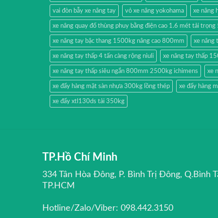
vai đòn bẫy xe nâng tay
vỏ xe nâng yokohama
xe nâng
xe nâng quay đổ thùng phuy bằng điện cao 1.6 mét tải trọn
xe nâng tay bậc thang 1500kg nâng cao 800mm
xe nâng 
xe nâng tay thấp 4 tấn càng rộng niuli
xe nâng tay thấp 1
xe nâng tay thấp siêu ngắn 800mm 2500kg ichimens
xe 
xe đẩy hàng mặt sàn nhựa 300kg lồng thép
xe đẩy hàng m
xe đẩy xtl130ds tải 350kg
TP.Hồ Chí Minh
334 Tân Hòa Đông, P. Bình Trị Đông, Q.Bình T
TP.HCM
Hotline/Zalo/Viber: 098.442.3150