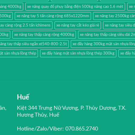
 hàng 4000kg
xe nâng quay đổ phuy bằng điện 500kg nâng cao 1.6 mét
xe 
g 500kg
xe nâng tay 5 tấn càng rộng 685x1220mm
xe nâng tay 2500kg càn
tay càng rộng 2.5 tấn ichimens
xe nâng tay cắt kéo giá rẻ
xe nâng tay siêu 
500kg
xe nâng tay thấp càng rộng 4000kg
xe nâng tay thấp càng siêu dài 
nâng tay thấp siêu ngắn xt540-800-2.5t
xe đẩy hàng 300kg mặt sàn nhựa lồn
ặt sàn nhựa lồng thép
xe đẩy hàng mặt sàn nhựa lồng thép 300kg
xe đẩy h
Huế
ân,
Kiệt 344 Trưng Nữ Vương, P. Thủy Dương, TX.
Hương Thủy, Huế
Hotline/Zalo/Viber: 070.865.2740