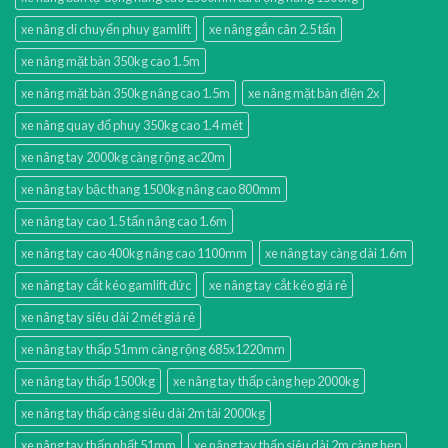
xe nâng di chuyển phuy gamlift
xe nâng gắn cân 2.5 tấn
xe nâng mặt bàn 350kg cao 1.5m
xe nâng mặt bàn 350kg nâng cao 1.5m
xe nâng mặt bàn điện 2x
xe nâng quay đổ phuy 350kg cao 1.4 mét
xe nâng tay 2000kg càng rộng ac20m
xe nâng tay bậc thang 1500kg nâng cao 800mm
xe nâng tay cao 1.5 tấn nâng cao 1.6m
xe nâng tay cao 400kg nâng cao 1100mm
xe nâng tay càng dài 1.6m
xe nâng tay cắt kéo gamlift đức
xe nâng tay cắt kéo giá rẻ
xe nâng tay siêu dài 2 mét giá rẻ
xe nâng tay thấp 51mm càng rộng 685x1220mm
xe nâng tay thấp 1500kg
xe nâng tay thấp càng hẹp 2000kg
xe nâng tay thấp càng siêu dài 2m tải 2000kg
xe nâng tay thấp nhất 51mm
xe nâng tay thấp siêu dài 2m càng hẹp