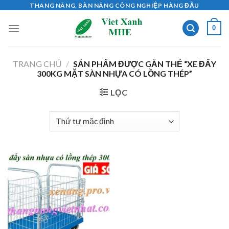
Skip
THANG NÂNG, BÀN NÂNG CÔNG NGHIỆP HÀNG ĐẦU
to
0
content
TRANG CHỦ
/
SẢN PHẨM ĐƯỢC GẮN THẺ “XE ĐẨY
300KG MẶT SÀN NHỰA CÓ LỒNG THÉP”
LỌC