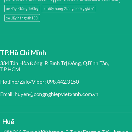
xe đẩy 3 tầng 150kg
xe đẩy hàng 2 tầng 200kg giá rẻ
xe đẩy hàng xth130l
TP.Hồ Chí Minh
334 Tân Hòa Đông, P. Bình Trị Đông, Q.Bình Tân,
TP.HCM
Hotline/Zalo/Viber: 098.442.3150
Email: huyen@congnghiepvietxanh.com.vn
Huế
Kiệt 344 Trưng Nữ Vương, P. Thủy Dương, TX. Hương