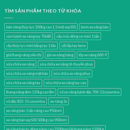
TÌM SẢN PHẨM THEO TỪ KHÓA
bàn nâng thủy lực 350kg cao 1.5 mét wp350
bơm xe nâng bàn
cùm bánh xe nâng tay 70x80
cẩu móc động cơ mini 1 tấn
cẩu thủy lực mini bằng tay 1 tấn
cốt lắp tay bơm
giá thang nâng siêu thị
giá xe nâng hàng
lốp xe nâng 600-9
sửa chữa xe nâng
sửa chữa xe nâng di chuyển phuy
sửa chữa xe nâng mặt bàn
sửa chữa xe nâng phuy
sửa chữa xe nâng tay
sửa chữa xe nâng tay cao
thang nâng đơn 125kg cao 8m
vỏ xe nâng bánh đặc 700-12casumina
vỏ đặc 825-15 casumina
xe nâng 2x
xe nâng bàn 1 tấn nâng cao 950mm
xe nâng bàn wp500 500kg cao 900mm
xe nâng bán tự động nâng cao 2500mm tải trọng nâng 1500kg