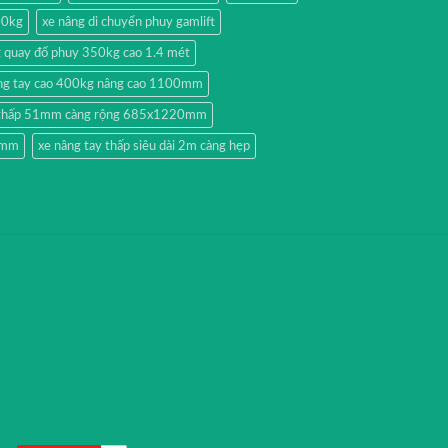
00kg
xe nâng di chuyển phuy gamlift
g quay đổ phuy 350kg cao 1.4 mét
ng tay cao 400kg nâng cao 1100mm
y thấp 51mm càng rộng 685x1220mm
51mm
xe nâng tay thấp siêu dài 2m càng hẹp