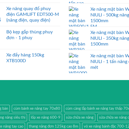
Xe nâng quay đổ phuy
Xe nâng mặt bàn 
điện GAMLIFT EDT500-M
NIULI - 500kg nân
(nâng điện, quay điện)
1500mm
Bộ kẹp gắp thùng phuy
Xe nâng mặt bàn 
đơn - 1 phuy
NIULI - 350kg nân
1500mm
Xe đẩy hàng 150kg
Xe nâng mặt bàn 
XTB100D
NIULI - 1 tấn nâng
mét
g bàn
cùm bánh xe nâng tay 70x80
cùm càng lắp bánh xe nâng tay thấp 7
ang nâng siêu thị
lốp xe nâng 600-9
sửa chữa xe nâng
sửa chữa xe nâng 
e nâng tay cao
thang nâng đơn 125kg cao 8m
vỏ xe nâng bánh đặc 700-1