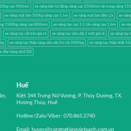
500kg cao 900mm
xe nâng bán tự động nâng cao 2500mm tải trọng nâng 15
xe nâng mặt bàn 350kg nâng cao 1.5m
xe nâng mặt bàn điện 2x
xe nân
hang 1500kg nâng cao 800mm
xe nâng tay cao 1.5 tấn nâng cao 1.6m
xe nâ
xe nâng tay cắt kéo giá rẻ
xe nâng tay siêu dài 2 mét giá rẻ
xe nâng ta
0kg
xe nâng tay thấp càng siêu dài 2m tải 2000kg
xe nâng tay thấp nhất 
e đẩy hàng xth130l
Huế
ân,
Kiệt 344 Trưng Nữ Vương, P. Thủy Dương, TX.
Hương Thủy, Huế
Hotline/Zalo/Viber: 070.865.2740
Email: huyen@congnghiepvietxanh.com.vn