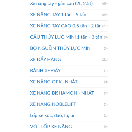
Xe nâng tay - gắn cân (2t, 2.5t)
(69)
XE NÂNG TAY 1 tấn - 5 tấn
(69)
XE NÂNG TAY CAO 0.5 tấn - 2 tấn
(21)
CẨU THỦY LỰC MINI 1 tấn - 3 tấn
(8)
BỘ NGUỒN THỦY LỰC MINI
(5)
XE ĐẨY HÀNG
(21)
BÁNH XE ĐẨY
(1)
XE NÂNG OPK -NHẬT
(0)
XE NÂNG BISHAMON - NHẬT
(2)
XE NÂNG NOBLELIFT
(1)
Lốp xe xúc, đào, lu, ủi
(1)
VỎ - LỐP XE NÂNG
(9)