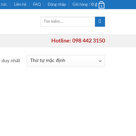
n tức
Liên hệ
FAQ
Đăng nhập
Giỏ hàng /
0
₫
0
Tìm
kiếm:
Hotline: 098 442 3150
ả duy nhất