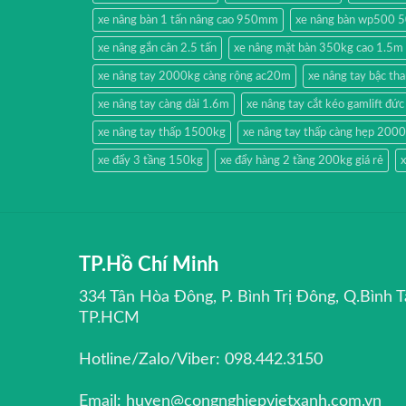
xe nâng bàn 1 tấn nâng cao 950mm
xe nâng bàn wp500 
xe nâng gắn cân 2.5 tấn
xe nâng mặt bàn 350kg cao 1.5m
xe nâng tay 2000kg càng rộng ac20m
xe nâng tay bậc t
xe nâng tay càng dài 1.6m
xe nâng tay cắt kéo gamlift đức
xe nâng tay thấp 1500kg
xe nâng tay thấp càng hẹp 200
xe đẩy 3 tầng 150kg
xe đẩy hàng 2 tầng 200kg giá rẻ
x
TP.Hồ Chí Minh
334 Tân Hòa Đông, P. Bình Trị Đông, Q.Bình T
TP.HCM
Hotline/Zalo/Viber: 098.442.3150
Email: huyen@congnghiepvietxanh.com.vn