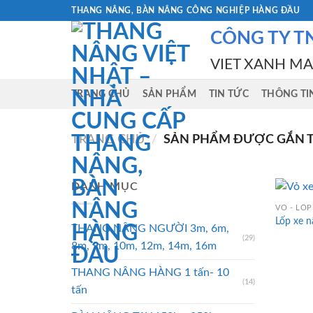
Skip
THANG NÂNG, BÀN NÂNG CÔNG NGHIỆP HÀNG ĐẦU
to
CÔNG TY T
content
VIET XANH M
TRANG CHỦ
SẢN PHẨM
TIN TỨC
THÔNG TI
TRANG CHỦ
/
SẢN PHẨM ĐƯỢC GẮN TH
DANH MỤC
VỎ - LỐP
Lốp xe 
THANG NÂNG NGƯỜI 3m, 6m,
(29)
8m, 9m, 10m, 12m, 14m, 16m
THANG NÂNG HÀNG 1 tấn- 10
(14)
tấn