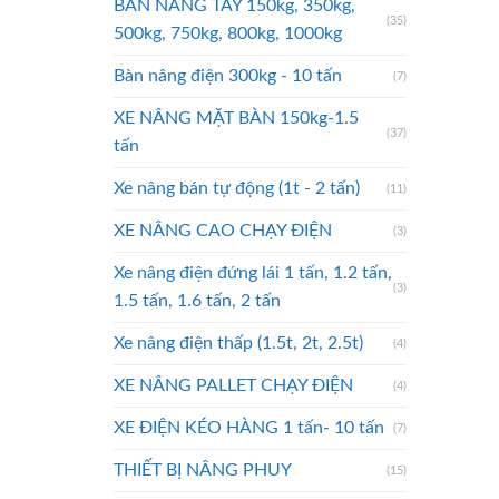
BÀN NÂNG TAY 150kg, 350kg,
(35)
500kg, 750kg, 800kg, 1000kg
Bàn nâng điện 300kg - 10 tấn
(7)
XE NÂNG MẶT BÀN 150kg-1.5
(37)
tấn
Xe nâng bán tự động (1t - 2 tấn)
(11)
XE NÂNG CAO CHẠY ĐIỆN
(3)
Xe nâng điện đứng lái 1 tấn, 1.2 tấn,
(3)
1.5 tấn, 1.6 tấn, 2 tấn
Xe nâng điện thấp (1.5t, 2t, 2.5t)
(4)
XE NÂNG PALLET CHẠY ĐIỆN
(4)
XE ĐIỆN KÉO HÀNG 1 tấn- 10 tấn
(7)
THIẾT BỊ NÂNG PHUY
(15)