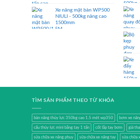
Xe nâng mặt bàn WP500
NIULI - 500kg nâng cao
1500mm
TÌM SẢN PHẨM THEO TỪ KHÓA
bàn nâng thủy lực 350kg cao 1.5 mét wp350
bơm xe nân
cẩu thủy lực mini bằng tay 1 tấn
cốt lắp tay bơm
giá th
sửa chữa xe nâng phuy
sửa chữa xe nâng tay
sửa chữa x