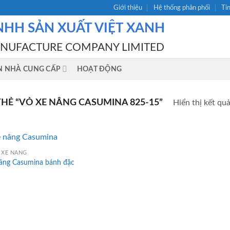
Giới thiệu
Hệ thống phân phối
Ti
NHH SẢN XUẤT VIỆT XANH
ANUFACTURE COMPANY LIMITED
N NHÀ CUNG CẤP
HOẠT ĐỘNG
Ẻ “VỎ XE NÂNG CASUMINA 825-15”
Hiển thị kết qu
 XE NÂNG
nâng Casumina bánh đặc