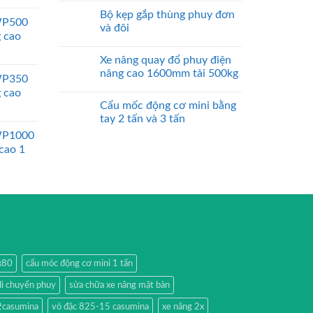
Bộ kẹp gắp thùng phuy đơn
WP500
và đôi
g cao
Xe nâng quay đổ phuy điện
nâng cao 1600mm tải 500kg
WP350
g cao
Cẩu mốc động cơ mini bằng
tay 2 tấn và 3 tấn
WP1000
 cao 1
0x80
cẩu móc động cơ mini 1 tấn
di chuyển phuy
sửa chữa xe nâng mặt bàn
2casumina
vỏ đặc 825-15 casumina
xe nâng 2x