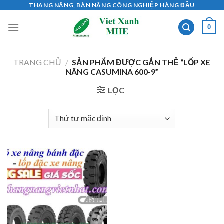
Skip
THANG NÂNG, BÀN NÂNG CÔNG NGHIỆP HÀNG ĐẦU
to
0
content
TRANG CHỦ
/
SẢN PHẨM ĐƯỢC GẮN THẺ “LỐP XE
NÂNG CASUMINA 600-9”
LỌC