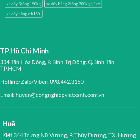
xe đẩy 3 tầng 150kg
xe đẩy hàng 2 tầng 200kg giá rẻ
xe đẩy hàng xth130l
TP.Hồ Chí Minh
334 Tân Hòa Đông, P. Bình Trị Đông, Q.Bình Tân,
TP.HCM
Hotline/Zalo/Viber: 098.442.3150
Email: huyen@congnghiepvietxanh.com.vn
Huế
Kiệt 344 Trưng Nữ Vương, P. Thủy Dương, TX. Hương