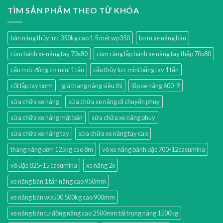
TÌM SẢN PHẨM THEO TỪ KHÓA
bàn nâng thủy lực 350kg cao 1.5 mét wp350
bơm xe nâng bàn
cùm bánh xe nâng tay 70x80
cùm càng lắp bánh xe nâng tay thấp 70x80
cẩu móc động cơ mini 1 tấn
cẩu thủy lực mini bằng tay 1 tấn
cốt lắp tay bơm
giá thang nâng siêu thị
lốp xe nâng 600-9
sửa chữa xe nâng
sửa chữa xe nâng di chuyển phuy
sửa chữa xe nâng mặt bàn
sửa chữa xe nâng phuy
sửa chữa xe nâng tay
sửa chữa xe nâng tay cao
thang nâng đơn 125kg cao 8m
vỏ xe nâng bánh đặc 700-12casumina
vỏ đặc 825-15 casumina
xe nâng 2x
xe nâng bàn 1 tấn nâng cao 950mm
xe nâng bàn wp500 500kg cao 900mm
xe nâng bán tự động nâng cao 2500mm tải trọng nâng 1500kg