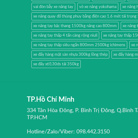
vai đòn bẫy xe nâng tay
vỏ xe nâng yokohama
xe nâng
xe nâng quay đổ thùng phuy bằng điện cao 1.6 mét tải trọn
xe nâng tay bậc thang 1500kg nâng cao 800mm
xe nâng 
xe nâng tay thấp 4 tấn càng rộng niuli
xe nâng tay thấp 1
xe nâng tay thấp siêu ngắn 800mm 2500kg ichimens
xe 
xe đẩy hàng mặt sàn nhựa 300kg lồng thép
xe đẩy hàng m
xe đẩy xtl130ds tải 350kg
TP.Hồ Chí Minh
334 Tân Hòa Đông, P. Bình Trị Đông, Q.Bình T
TP.HCM
Hotline/Zalo/Viber: 098.442.3150