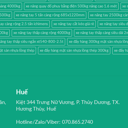
 hàng 4000kg
xe nâng quay đổ phuy bằng điện 500kg nâng cao 1.6 mét
xe 
g 500kg
xe nâng tay 5 tấn càng rộng 685x1220mm
xe nâng tay 2500kg càn
tay càng rộng 2.5 tấn ichimens
xe nâng tay cắt kéo giá rẻ
xe nâng tay siêu 
500kg
xe nâng tay thấp càng rộng 4000kg
xe nâng tay thấp càng siêu dài 
nâng tay thấp siêu ngắn xt540-800-2.5t
xe đẩy hàng 300kg mặt sàn nhựa lồn
ặt sàn nhựa lồng thép
xe đẩy hàng mặt sàn nhựa lồng thép 300kg
xe đẩy h
Huế
ân,
Kiệt 344 Trưng Nữ Vương, P. Thủy Dương, TX.
Hương Thủy, Huế
Hotline/Zalo/Viber: 070.865.2740