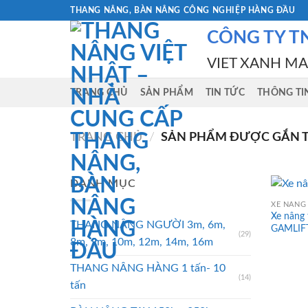
Skip
THANG NÂNG, BÀN NÂNG CÔNG NGHIỆP HÀNG ĐẦU
to
CÔNG TY T
content
VIET XANH M
TRANG CHỦ
SẢN PHẨM
TIN TỨC
THÔNG TI
TRANG CHỦ
/
SẢN PHẨM ĐƯỢC GẮN TH
DANH MỤC
XE NÂNG 
Xe nâng
THANG NÂNG NGƯỜI 3m, 6m,
GAMLIF
(29)
8m, 9m, 10m, 12m, 14m, 16m
THANG NÂNG HÀNG 1 tấn- 10
(14)
tấn