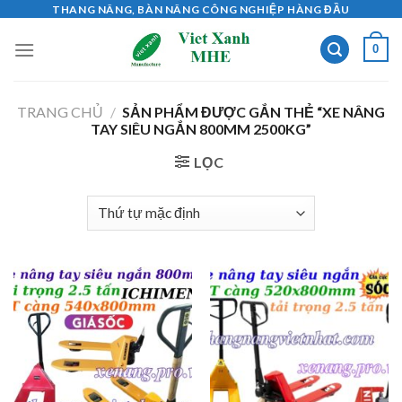
Skip
THANG NÂNG, BÀN NÂNG CÔNG NGHIỆP HÀNG ĐẦU
to
0
content
TRANG CHỦ
/
SẢN PHẨM ĐƯỢC GẮN THẺ “XE NÂNG
TAY SIÊU NGẮN 800MM 2500KG”
LỌC