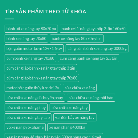
TÌM SẢN PHẨM THEO TỪ KHÓA
bánh tải xe nâng tay 80x70 pu
bánh xe lái nâng tay thấp 2 tấn 160x50
bánh xe nâng tay 70x80
bánh xe nâng tay 80x70 nylon
bộ nguồn motor bơm 12v -1.6kw
càng cùm bánh xe nâng tay 3000kg
cùm bánh xe nâng tay 70x80
cùm càng bánh xe nâng tay 2.5 tấn
cùm càng lắp bánh xe nâng tay thấp 3 tấn
cùm càng lắp bánh xe nâng tay thấp 70x80
motor bộ nguồn thủy lực dc12v
sửa chữa xe nâng
sửa chữa xe nâng di chuyển phuy
sửa chữa xe nâng mặt bàn
sửa chữa xe nâng phuy
sửa chữa xe nâng tay
sửa chữa xe nâng tay cao
vai đòn bẫy xe nâng tay
vỏ xe nâng yokohama
xe nâng hàng 4000kg
xe nâng quay đổ phuy bằng điện 500kg nâng cao 1.6 mét