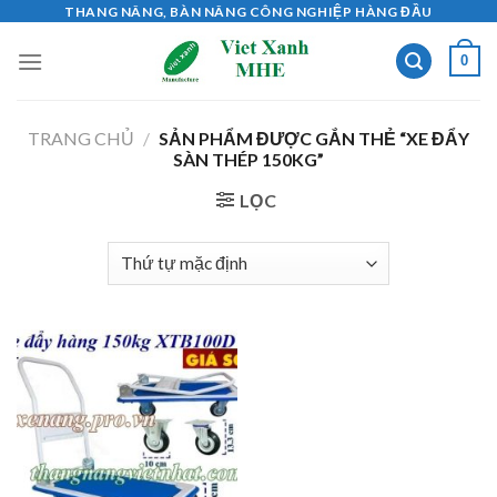
Skip
THANG NÂNG, BÀN NÂNG CÔNG NGHIỆP HÀNG ĐẦU
to
0
content
TRANG CHỦ
/
SẢN PHẨM ĐƯỢC GẮN THẺ “XE ĐẨY
SÀN THÉP 150KG”
LỌC