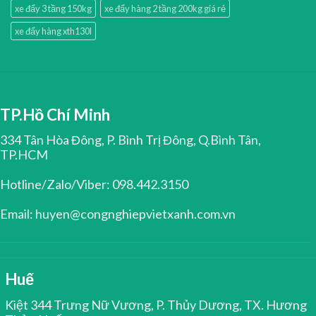
xe đẩy 3 tầng 150kg
xe đẩy hàng 2 tầng 200kg giá rẻ
xe đẩy hàng xth130l
TP.Hồ Chí Minh
334 Tân Hòa Đông, P. Bình Trị Đông, Q.Bình Tân,
TP.HCM
Hotline/Zalo/Viber: 098.442.3150
Email: huyen@congnghiepvietxanh.com.vn
Huế
Kiệt 344 Trưng Nữ Vương, P. Thủy Dương, TX. Hương