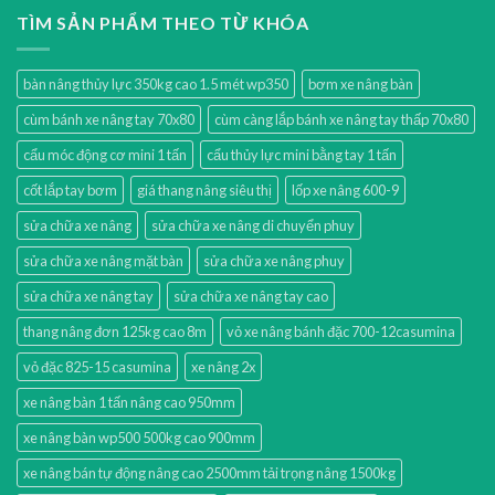
TÌM SẢN PHẨM THEO TỪ KHÓA
bàn nâng thủy lực 350kg cao 1.5 mét wp350
bơm xe nâng bàn
cùm bánh xe nâng tay 70x80
cùm càng lắp bánh xe nâng tay thấp 70x80
cẩu móc động cơ mini 1 tấn
cẩu thủy lực mini bằng tay 1 tấn
cốt lắp tay bơm
giá thang nâng siêu thị
lốp xe nâng 600-9
sửa chữa xe nâng
sửa chữa xe nâng di chuyển phuy
sửa chữa xe nâng mặt bàn
sửa chữa xe nâng phuy
sửa chữa xe nâng tay
sửa chữa xe nâng tay cao
thang nâng đơn 125kg cao 8m
vỏ xe nâng bánh đặc 700-12casumina
vỏ đặc 825-15 casumina
xe nâng 2x
xe nâng bàn 1 tấn nâng cao 950mm
xe nâng bàn wp500 500kg cao 900mm
xe nâng bán tự động nâng cao 2500mm tải trọng nâng 1500kg