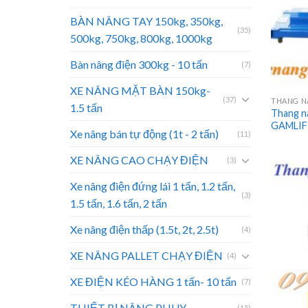
BÀN NÂNG TAY 150kg, 350kg,
(35)
500kg, 750kg, 800kg, 1000kg
Bàn nâng điện 300kg - 10 tấn
(7)
XE NÂNG MẶT BÀN 150kg-
(37)
THANG N
1.5 tấn
Thang n
GAMLIF
Xe nâng bán tự động (1t - 2 tấn)
(11)
XE NÂNG CAO CHẠY ĐIỆN
(3)
Xe nâng điện đứng lái 1 tấn, 1.2 tấn,
(3)
1.5 tấn, 1.6 tấn, 2 tấn
Xe nâng điện thấp (1.5t, 2t, 2.5t)
(4)
XE NÂNG PALLET CHẠY ĐIỆN
(4)
XE ĐIỆN KÉO HÀNG 1 tấn- 10 tấn
(7)
THIẾT BỊ NÂNG PHUY
(15)