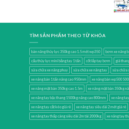
TÌM SẢN PHẨM THEO TỪ KHÓA
bàn nâng thủy lực 350kg cao 1.5 mét wp350
bơm xe nâng 
cẩu thủy lực mini bằng tay 1 tấn
cốt lắp tay bơm
giá than
sửa chữa xe nâng phuy
sửa chữa xe nâng tay
sửa chữa 
xe nâng bàn 1 tấn nâng cao 950mm
xe nâng bàn wp500 50
xe nâng mặt bàn 350kg cao 1.5m
xe nâng mặt bàn 350kg n
xe nâng tay bậc thang 1500kg nâng cao 800mm
xe nâng tay
xe nâng tay cắt kéo giá rẻ
xe nâng tay siêu dài 2 mét giá rẻ
xe nâng tay thấp càng siêu dài 2m tải 2000kg
xe nâng tay t