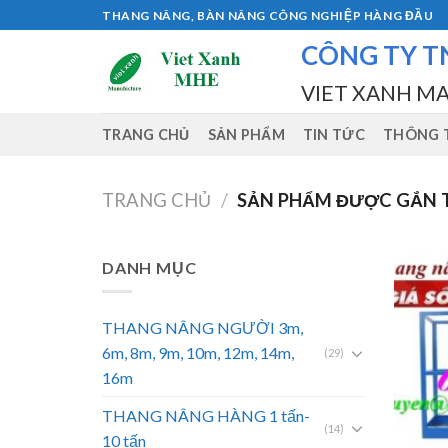
Skip
THANG NÂNG, BÀN NÂNG CÔNG NGHIỆP HÀNG ĐẦU
to
CÔNG TY T
content
VIET XANH M
TRANG CHỦ
SẢN PHẨM
TIN TỨC
THÔNG T
TRANG CHỦ
/
SẢN PHẨM ĐƯỢC GẮN T
DANH MỤC
THANG NÂNG NGƯỜI 3m,
6m, 8m, 9m, 10m, 12m, 14m,
(29)
16m
THANG NÂNG HÀNG 1 tấn-
(14)
10 tấn