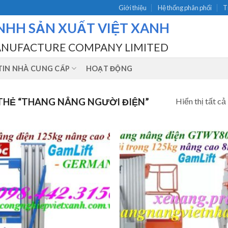
Giới thiệu
Hệ thống phân phối
T
NHH SẢN XUẤT VIỆT XANH
ANUFACTURE COMPANY LIMITED
IN NHÀ CUNG CẤP
HOẠT ĐỘNG
Hiển thị tất cả
HẺ “THANG NÂNG NGƯỜI ĐIỆN”