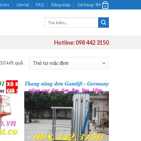
in tức
Liên hệ
FAQ
Đăng nhập
Giỏ hàng /
0
₫
0
Tìm
kiếm:
Hotline: 098 442 3150
 10 kết quả