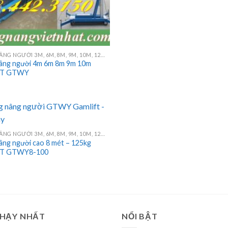
THANG NÂNG NGƯỜI 3M, 6M, 8M, 9M, 10M, 12M, 14M, 16M
âng người 4m 6m 8m 9m 10m
FT GTWY
THANG NÂNG NGƯỜI 3M, 6M, 8M, 9M, 10M, 12M, 14M, 16M
âng người cao 8 mét – 125kg
T GTWY8-100
CHẠY NHẤT
NỔI BẬT