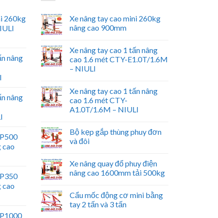
ni 260kg
Xe nâng tay cao mini 260kg
nâng cao 900mm
IULI
Xe nâng tay cao 1 tấn nâng
ấn nâng
cao 1.6 mét CTY-E1.0T/1.6M
– NIULI
I
Xe nâng tay cao 1 tấn nâng
ấn nâng
cao 1.6 mét CTY-
A1.0T/1.6M – NIULI
I
Bộ kẹp gắp thùng phuy đơn
WP500
và đôi
g cao
Xe nâng quay đổ phuy điện
nâng cao 1600mm tải 500kg
WP350
g cao
Cẩu mốc động cơ mini bằng
tay 2 tấn và 3 tấn
WP1000