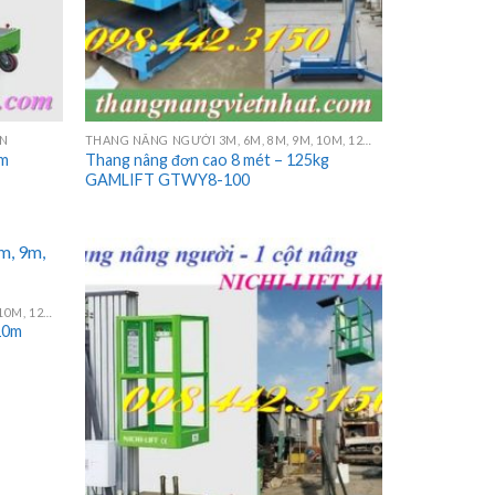
AN
THANG NÂNG NGƯỜI 3M, 6M, 8M, 9M, 10M, 12M, 14M, 16M
0m
Thang nâng đơn cao 8 mét – 125kg
GAMLIFT GTWY8-100
THANG NÂNG NGƯỜI 3M, 6M, 8M, 9M, 10M, 12M, 14M, 16M
10m