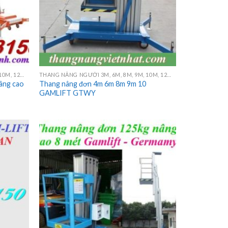
THANG NÂNG NGƯỜI 3M, 6M, 8M, 9M, 10M, 12M, 14M, 16M
THANG NÂNG NGƯỜI 3M, 6M, 8M, 9M, 10M, 12M, 14M, 16M
nâng cao
Thang nâng đơn 4m 6m 8m 9m 10
GAMLIFT GTWY