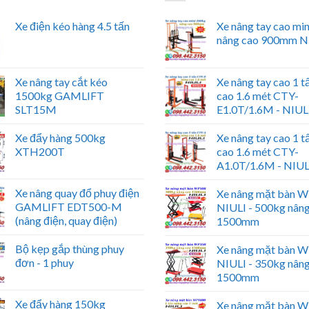
Xe điện kéo hàng 4.5 tấn
Xe nâng tay cao mi
nâng cao 900mm N
Xe nâng tay cắt kéo
Xe nâng tay cao 1 t
1500kg GAMLIFT
cao 1.6 mét CTY-
SLT15M
E1.0T/1.6M - NIUL
Xe đẩy hàng 500kg
Xe nâng tay cao 1 t
XTH200T
cao 1.6 mét CTY-
A1.0T/1.6M - NIUL
Xe nâng quay đổ phuy điện
Xe nâng mặt bàn 
GAMLIFT EDT500-M
NIULI - 500kg nân
(nâng điện, quay điện)
1500mm
Bộ kẹp gắp thùng phuy
Xe nâng mặt bàn 
đơn - 1 phuy
NIULI - 350kg nân
1500mm
Xe đẩy hàng 150kg
Xe nâng mặt bàn 