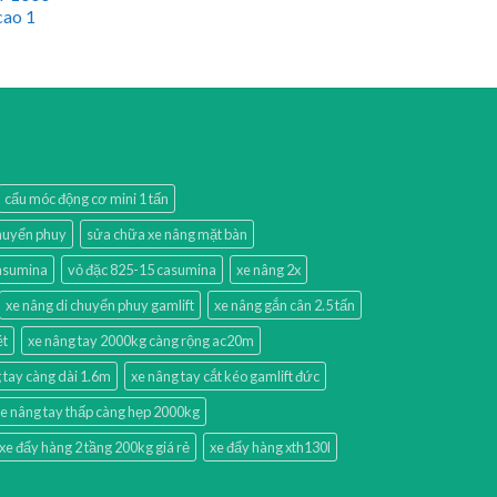
cao 1
cẩu móc động cơ mini 1 tấn
chuyển phuy
sửa chữa xe nâng mặt bàn
casumina
vỏ đặc 825-15 casumina
xe nâng 2x
xe nâng di chuyển phuy gamlift
xe nâng gắn cân 2.5 tấn
ét
xe nâng tay 2000kg càng rộng ac20m
 tay càng dài 1.6m
xe nâng tay cắt kéo gamlift đức
e nâng tay thấp càng hẹp 2000kg
xe đẩy hàng 2 tầng 200kg giá rẻ
xe đẩy hàng xth130l