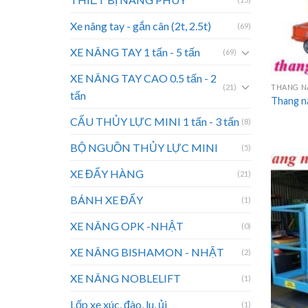
Xe nâng tay - gắn cân (2t, 2.5t)
(69)
XE NÂNG TAY 1 tấn - 5 tấn
(69)
XE NÂNG TAY CAO 0.5 tấn - 2
(21)
tấn
Thang 
CẨU THỦY LỰC MINI 1 tấn - 3 tấn
(8)
BỘ NGUỒN THỦY LỰC MINI
(5)
XE ĐẨY HÀNG
(21)
BÁNH XE ĐẨY
(1)
XE NÂNG OPK -NHẬT
(0)
XE NÂNG BISHAMON - NHẬT
(2)
XE NÂNG NOBLELIFT
(1)
Lốp xe xúc, đào, lu, ủi
(1)