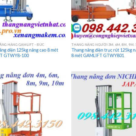
ÂNG HÀNG GAMLIFT - ĐỨC
âng điện 125kg nâng cao 8 mét
Thang nâng điện trục rút 125kg 
T GTWY8-100
8 mét GAMLIFT GTWY801