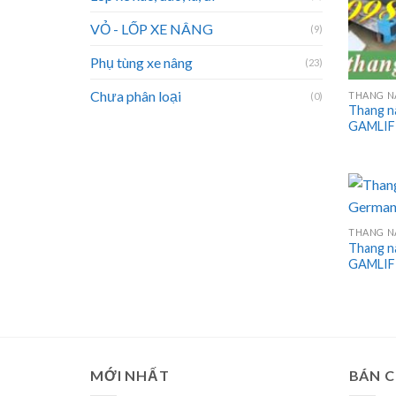
VỎ - LỐP XE NÂNG
(9)
Phụ tùng xe nâng
(23)
Chưa phân loại
(0)
Thang n
GAMLI
Thang n
GAMLIF
MỚI NHẤT
BÁN 