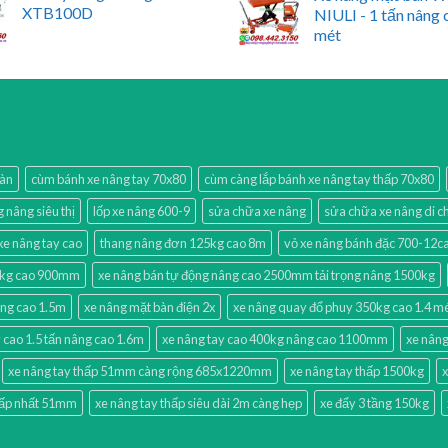
XTB100D
NIULI - 1 tấn nâng 
mét
bàn
cùm bánh xe nâng tay 70x80
cùm càng lắp bánh xe nâng tay thấp 70x80
g nâng siêu thị
lốp xe nâng 600-9
sửa chữa xe nâng
sửa chữa xe nâng di 
xe nâng tay cao
thang nâng đơn 125kg cao 8m
vỏ xe nâng bánh đặc 700-12
0kg cao 900mm
xe nâng bán tự động nâng cao 2500mm tải trọng nâng 1500kg
âng cao 1.5m
xe nâng mặt bàn điện 2x
xe nâng quay đổ phuy 350kg cao 1.4 m
 cao 1.5 tấn nâng cao 1.6m
xe nâng tay cao 400kg nâng cao 1100mm
xe nâng
xe nâng tay thấp 51mm càng rộng 685x1220mm
xe nâng tay thấp 1500kg
x
hấp nhất 51mm
xe nâng tay thấp siêu dài 2m càng hẹp
xe đẩy 3 tầng 150kg