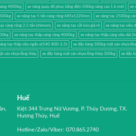
 hàng 4000kg
xe nâng quay đổ phuy bằng điện 500kg nâng cao 1.6 mét
xe 
g 500kg
xe nâng tay 5 tấn càng rộng 685x1220mm
xe nâng tay 2500kg càn
tay càng rộng 2.5 tấn ichimens
xe nâng tay cắt kéo giá rẻ
xe nâng tay siêu 
500kg
xe nâng tay thấp càng rộng 4000kg
xe nâng tay thấp càng siêu dài 
nâng tay thấp siêu ngắn xt540-800-2.5t
xe đẩy hàng 300kg mặt sàn nhựa lồn
ặt sàn nhựa lồng thép
xe đẩy hàng mặt sàn nhựa lồng thép 300kg
xe đẩy h
Huế
ân,
Kiệt 344 Trưng Nữ Vương, P. Thủy Dương, TX.
Hương Thủy, Huế
Hotline/Zalo/Viber: 070.865.2740