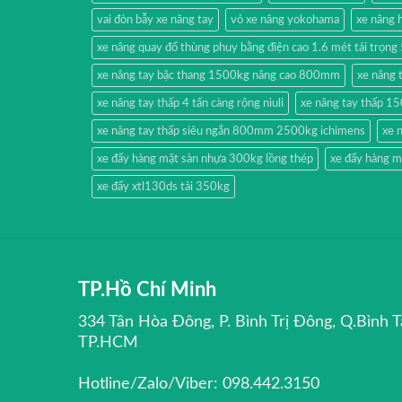
vai đòn bẫy xe nâng tay
vỏ xe nâng yokohama
xe nâng
xe nâng quay đổ thùng phuy bằng điện cao 1.6 mét tải trọn
xe nâng tay bậc thang 1500kg nâng cao 800mm
xe nâng 
xe nâng tay thấp 4 tấn càng rộng niuli
xe nâng tay thấp 1
xe nâng tay thấp siêu ngắn 800mm 2500kg ichimens
xe 
xe đẩy hàng mặt sàn nhựa 300kg lồng thép
xe đẩy hàng m
xe đẩy xtl130ds tải 350kg
TP.Hồ Chí Minh
334 Tân Hòa Đông, P. Bình Trị Đông, Q.Bình T
TP.HCM
Hotline/Zalo/Viber: 098.442.3150