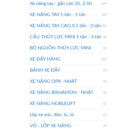
Xe nâng tay - gắn cân (2t, 2.5t)
(69)
XE NÂNG TAY 1 tấn - 5 tấn
(69)
XE NÂNG TAY CAO 0.5 tấn - 2 tấn
(21)
CẨU THỦY LỰC MINI 1 tấn - 3 tấn
(8)
BỘ NGUỒN THỦY LỰC MINI
(5)
XE ĐẨY HÀNG
(21)
BÁNH XE ĐẨY
(1)
XE NÂNG OPK -NHẬT
(0)
XE NÂNG BISHAMON - NHẬT
(2)
XE NÂNG NOBLELIFT
(1)
Lốp xe xúc, đào, lu, ủi
(1)
VỎ - LỐP XE NÂNG
(9)