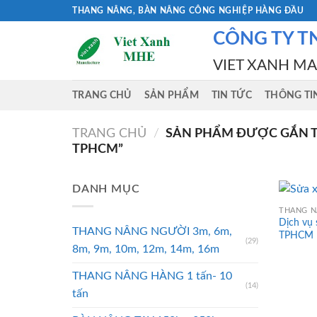
Skip
THANG NÂNG, BÀN NÂNG CÔNG NGHIỆP HÀNG ĐẦU
to
CÔNG TY T
content
VIET XANH M
TRANG CHỦ
SẢN PHẨM
TIN TỨC
THÔNG TI
TRANG CHỦ
/
SẢN PHẨM ĐƯỢC GẮN TH
TPHCM”
DANH MỤC
THANG N
Dịch vụ 
THANG NÂNG NGƯỜI 3m, 6m,
TPHCM
(29)
8m, 9m, 10m, 12m, 14m, 16m
THANG NÂNG HÀNG 1 tấn- 10
(14)
tấn