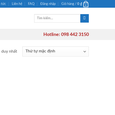
n tức
Liên hệ
FAQ
Đăng nhập
Giỏ hàng /
0
₫
0
Tìm
kiếm:
Hotline: 098 442 3150
ả duy nhất