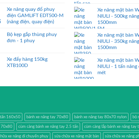
Xe nâng quay đổ phuy
Xe nâng mặt bàn 
điện GAMLIFT EDT500-M
NIULI - 500kg nân
(nâng điện, quay điện)
1500mm
Bộ kẹp gắp thùng phuy
Xe nâng mặt bàn 
đơn - 1 phuy
NIULI - 350kg nân
1500mm
Xe đẩy hàng 150kg
Xe nâng mặt bàn 
XTB100D
NIULI - 1 tấn nâng
mét
2 tấn 160x50
bánh xe nâng tay 70x80
bánh xe nâng tay 80x70 nylon
bộ 
y 70x80
cùm càng bánh xe nâng tay 2.5 tấn
cùm càng lắp bánh xe nâng tay 
chữa xe nâng di chuyển phuy
sửa chữa xe nâng mặt bàn
sửa chữa xe nâng p