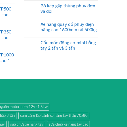
Bộ kẹp gắp thùng phuy đơn
WP500
và đôi
g cao
Xe nâng quay đổ phuy điện
nâng cao 1600mm tải 500kg
WP350
g cao
Cẩu mốc động cơ mini bằng
tay 2 tấn và 3 tấn
WP1000
 cao 1
nguồn motor bơm 12v -1.6kw
thấp 3 tấn
cùm càng lắp bánh xe nâng tay thấp 70x80
huy
sửa chữa xe nâng tay
sửa chữa xe nâng tay cao