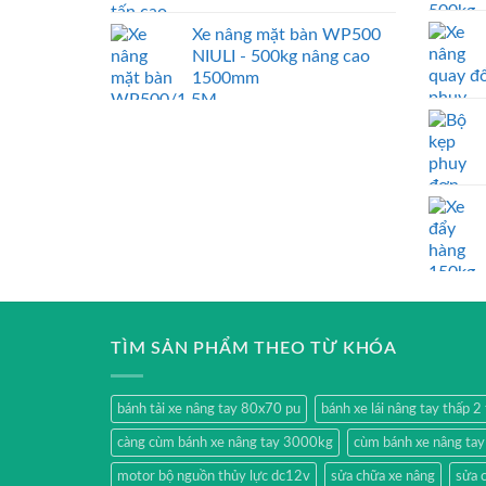
Xe nâng mặt bàn WP500
NIULI - 500kg nâng cao
1500mm
TÌM SẢN PHẨM THEO TỪ KHÓA
bánh tải xe nâng tay 80x70 pu
bánh xe lái nâng tay thấp 
càng cùm bánh xe nâng tay 3000kg
cùm bánh xe nâng ta
motor bộ nguồn thủy lực dc12v
sửa chữa xe nâng
sửa 