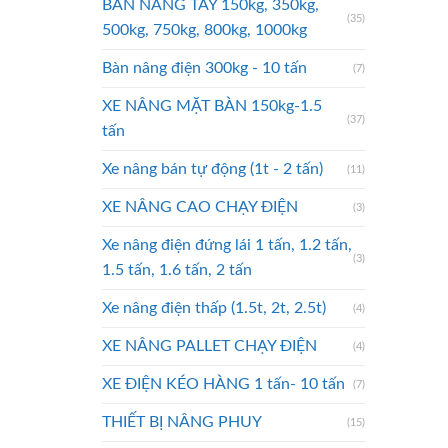
BÀN NÂNG TAY 150kg, 350kg,
(35)
500kg, 750kg, 800kg, 1000kg
Bàn nâng điện 300kg - 10 tấn
(7)
XE NÂNG MẶT BÀN 150kg-1.5
(37)
tấn
Xe nâng bán tự động (1t - 2 tấn)
(11)
XE NÂNG CAO CHẠY ĐIỆN
(3)
Xe nâng điện đứng lái 1 tấn, 1.2 tấn,
(3)
1.5 tấn, 1.6 tấn, 2 tấn
Xe nâng điện thấp (1.5t, 2t, 2.5t)
(4)
XE NÂNG PALLET CHẠY ĐIỆN
(4)
XE ĐIỆN KÉO HÀNG 1 tấn- 10 tấn
(7)
THIẾT BỊ NÂNG PHUY
(15)