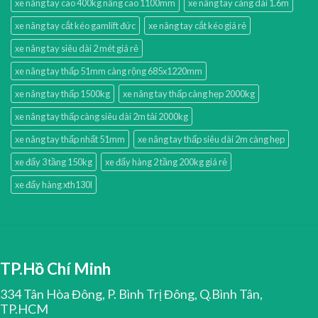
xe nâng tay cao 400kg nâng cao 1100mm
xe nâng tay càng dài 1.6m
xe nâng tay cắt kéo gamlift đức
xe nâng tay cắt kéo giá rẻ
xe nâng tay siêu dài 2 mét giá rẻ
xe nâng tay thấp 51mm càng rộng 685x1220mm
xe nâng tay thấp 1500kg
xe nâng tay thấp càng hẹp 2000kg
xe nâng tay thấp càng siêu dài 2m tải 2000kg
xe nâng tay thấp nhất 51mm
xe nâng tay thấp siêu dài 2m càng hẹp
xe đẩy 3 tầng 150kg
xe đẩy hàng 2 tầng 200kg giá rẻ
xe đẩy hàng xth130l
TP.Hồ Chí Minh
334 Tân Hòa Đông, P. Bình Trị Đông, Q.Bình Tân,
TP.HCM