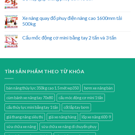
Xe nâng quay đổ phuy điện nâng cao 1600mm tải
500kg
Cẩu mốc động cơ mini bằng tay 2 tấn và 3 tấn
TÌM SẢN PHẨM THEO TỪ KHÓA
bàn nâng thủy lực 350kg cao 1.5 mét wp350
bơm xe nâng bàn
cùm bánh xe nâng tay 70x80
cẩu móc động cơ mini 1 tấn
cẩu thủy lực mini bằng tay 1 tấn
cốt lắp tay bơm
giá thang nâng siêu thị
giá xe nâng hàng
lốp xe nâng 600-9
sửa chữa xe nâng
sửa chữa xe nâng di chuyển phuy