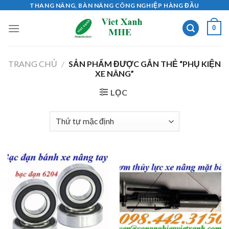
Skip
THANG NÂNG, BÀN NÂNG CÔNG NGHIỆP HÀNG ĐẦU
to
0
content
TRANG CHỦ
/
SẢN PHẨM ĐƯỢC GẮN THẺ “PHỤ KIỆN
XE NÂNG”
LỌC