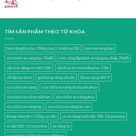
TÌM SẢN PHẨM THEO TỪ KHÓA
bàn nâng thủy lực 350kg cao 1.5 mét wp350
bơm xe nâng bàn
cùm bánh xe nâng tay 70x80
cùm càng lắp bánh xe nâng tay thấp 70x80
cẩu móc động cơ mini 1 tấn
cẩu thủy lực mini bằng tay 1 tấn
cốt lắp tay bơm
giá thang nâng siêu thị
lốp xe nâng 600-9
sửa chữa xe nâng
sửa chữa xe nâng di chuyển phuy
sửa chữa xe nâng mặt bàn
sửa chữa xe nâng phuy
sửa chữa xe nâng tay
sửa chữa xe nâng tay cao
thang nâng đơn 125kg cao 8m
vỏ xe nâng bánh đặc 700-12casumina
vỏ đặc 825-15 casumina
xe nâng 2x
xe nâng bàn 1 tấn nâng cao 950mm