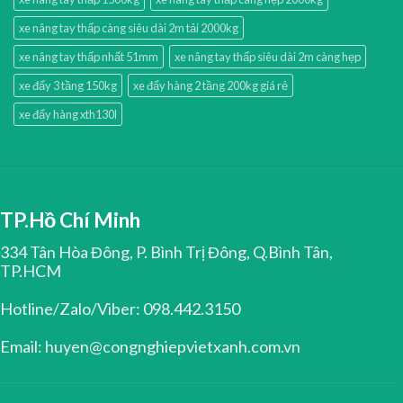
xe nâng tay thấp càng siêu dài 2m tải 2000kg
xe nâng tay thấp nhất 51mm
xe nâng tay thấp siêu dài 2m càng hẹp
xe đẩy 3 tầng 150kg
xe đẩy hàng 2 tầng 200kg giá rẻ
xe đẩy hàng xth130l
TP.Hồ Chí Minh
334 Tân Hòa Đông, P. Bình Trị Đông, Q.Bình Tân,
TP.HCM
Hotline/Zalo/Viber: 098.442.3150
Email: huyen@congnghiepvietxanh.com.vn