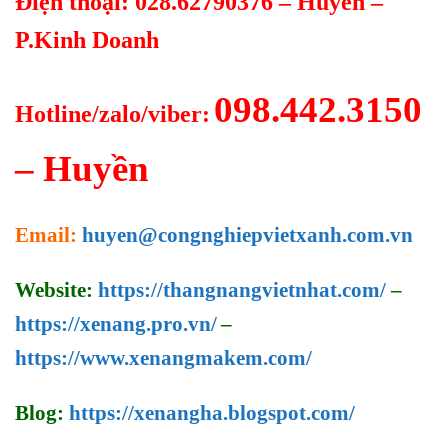
Điện thoại: 028.62790376 – Huyền –
P.Kinh Doanh
098.442.3150
Hotline/zalo/viber:
– Huyền
Email:
huyen@congnghiepvietxanh.com.vn
Website:
https://thangnangvietnhat.com/
–
https://xenang.pro.vn/
–
https://www.xenangmakem.com/
Blog:
https://xenangha.blogspot.com/