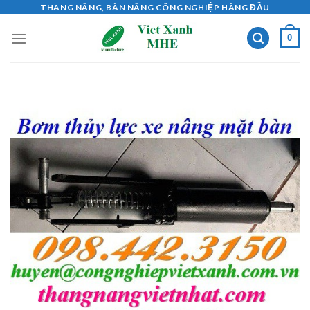
Skip
THANG NÂNG, BÀN NÂNG CÔNG NGHIỆP HÀNG ĐẦU
to
0
content