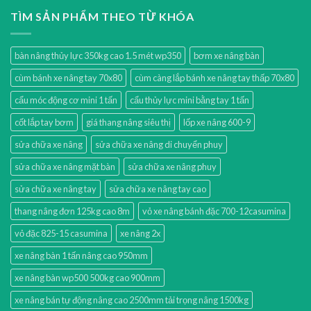
TÌM SẢN PHẨM THEO TỪ KHÓA
bàn nâng thủy lực 350kg cao 1.5 mét wp350
bơm xe nâng bàn
cùm bánh xe nâng tay 70x80
cùm càng lắp bánh xe nâng tay thấp 70x80
cẩu móc động cơ mini 1 tấn
cẩu thủy lực mini bằng tay 1 tấn
cốt lắp tay bơm
giá thang nâng siêu thị
lốp xe nâng 600-9
sửa chữa xe nâng
sửa chữa xe nâng di chuyển phuy
sửa chữa xe nâng mặt bàn
sửa chữa xe nâng phuy
sửa chữa xe nâng tay
sửa chữa xe nâng tay cao
thang nâng đơn 125kg cao 8m
vỏ xe nâng bánh đặc 700-12casumina
vỏ đặc 825-15 casumina
xe nâng 2x
xe nâng bàn 1 tấn nâng cao 950mm
xe nâng bàn wp500 500kg cao 900mm
xe nâng bán tự động nâng cao 2500mm tải trọng nâng 1500kg