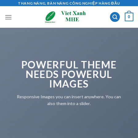
Skip
THANG NÂNG, BÀN NÂNG CÔNG NGHIỆP HÀNG ĐẦU
to
0
content
POWERFUL THEME
NEEDS POWERUL
IMAGES
Responsive Images you can insert anywhere. You can
also them into a slider.