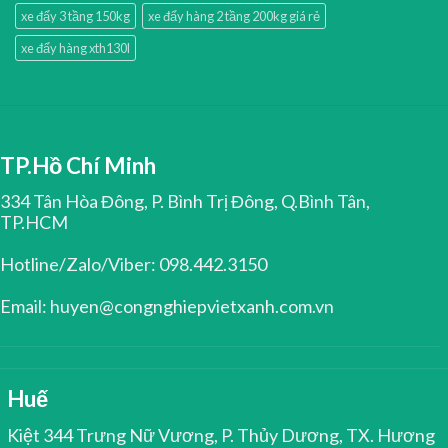
xe đẩy 3 tầng 150kg
xe đẩy hàng 2 tầng 200kg giá rẻ
xe đẩy hàng xth130l
TP.Hồ Chí Minh
334 Tân Hòa Đông, P. Bình Trị Đông, Q.Bình Tân,
TP.HCM
Hotline/Zalo/Viber: 098.442.3150
Email: huyen@congnghiepvietxanh.com.vn
Huế
Kiệt 344 Trưng Nữ Vương, P. Thủy Dương, TX. Hương