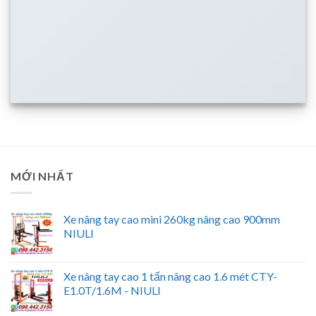
MỚI NHẤT
Xe nâng tay cao mini 260kg nâng cao 900mm
NIULI
Xe nâng tay cao 1 tấn nâng cao 1.6 mét CTY-
E1.0T/1.6M - NIULI