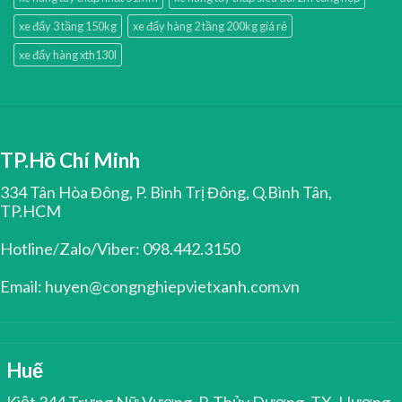
xe đẩy 3 tầng 150kg
xe đẩy hàng 2 tầng 200kg giá rẻ
xe đẩy hàng xth130l
TP.Hồ Chí Minh
334 Tân Hòa Đông, P. Bình Trị Đông, Q.Bình Tân,
TP.HCM
Hotline/Zalo/Viber: 098.442.3150
Email: huyen@congnghiepvietxanh.com.vn
Huế
Kiệt 344 Trưng Nữ Vương, P. Thủy Dương, TX. Hương