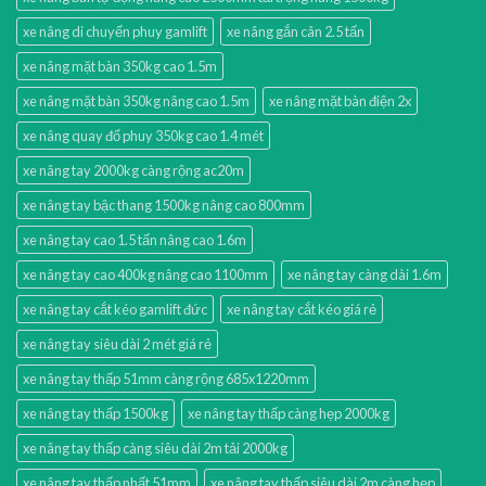
xe nâng di chuyển phuy gamlift
xe nâng gắn cân 2.5 tấn
xe nâng mặt bàn 350kg cao 1.5m
xe nâng mặt bàn 350kg nâng cao 1.5m
xe nâng mặt bàn điện 2x
xe nâng quay đổ phuy 350kg cao 1.4 mét
xe nâng tay 2000kg càng rộng ac20m
xe nâng tay bậc thang 1500kg nâng cao 800mm
xe nâng tay cao 1.5 tấn nâng cao 1.6m
xe nâng tay cao 400kg nâng cao 1100mm
xe nâng tay càng dài 1.6m
xe nâng tay cắt kéo gamlift đức
xe nâng tay cắt kéo giá rẻ
xe nâng tay siêu dài 2 mét giá rẻ
xe nâng tay thấp 51mm càng rộng 685x1220mm
xe nâng tay thấp 1500kg
xe nâng tay thấp càng hẹp 2000kg
xe nâng tay thấp càng siêu dài 2m tải 2000kg
xe nâng tay thấp nhất 51mm
xe nâng tay thấp siêu dài 2m càng hẹp