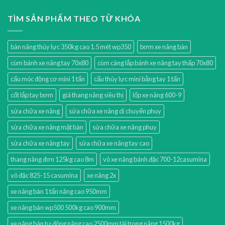
TÌM SẢN PHẨM THEO TỪ KHÓA
bàn nâng thủy lực 350kg cao 1.5 mét wp350
bơm xe nâng bàn
cùm bánh xe nâng tay 70x80
cùm càng lắp bánh xe nâng tay thấp 70x80
cẩu móc động cơ mini 1 tấn
cẩu thủy lực mini bằng tay 1 tấn
cốt lắp tay bơm
giá thang nâng siêu thị
lốp xe nâng 600-9
sửa chữa xe nâng
sửa chữa xe nâng di chuyển phuy
sửa chữa xe nâng mặt bàn
sửa chữa xe nâng phuy
sửa chữa xe nâng tay
sửa chữa xe nâng tay cao
thang nâng đơn 125kg cao 8m
vỏ xe nâng bánh đặc 700-12casumina
vỏ đặc 825-15 casumina
xe nâng 2x
xe nâng bàn 1 tấn nâng cao 950mm
xe nâng bàn wp500 500kg cao 900mm
xe nâng bán tự động nâng cao 2500mm tải trọng nâng 1500kg