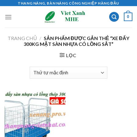
Skip
THANG NÂNG, BÀN NÂNG CÔNG NGHIỆP HÀNG ĐẦU
to
0
content
TRANG CHỦ
/
SẢN PHẨM ĐƯỢC GẮN THẺ “XE ĐẨY
300KG MẶT SÀN NHỰA CÓ LỒNG SẮT”
LỌC