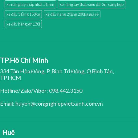
xe nâng tay thấp nhất 51mm
xe nâng tay thấp siêu dài 2m càng hẹp
xe đẩy 3 tầng 150kg
xe đẩy hàng 2 tầng 200kg giá rẻ
xe đẩy hàng xth130l
TP.Hồ Chí Minh
334 Tân Hòa Đông, P. Bình Trị Đông, Q.Bình Tân,
TP.HCM
Hotline/Zalo/Viber: 098.442.3150
Email: huyen@congnghiepvietxanh.com.vn
Huế