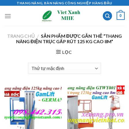
Skip
THANG NÂNG, BÀN NÂNG CÔNG NGHIỆP HÀNG ĐẦU
to
0
content
TRANG CHỦ
/
SẢN PHẨM ĐƯỢC GẮN THẺ “THANG
NÂNG ĐIỆN TRỤC GẤP RÚT 125 KG CAO 8M”
LỌC