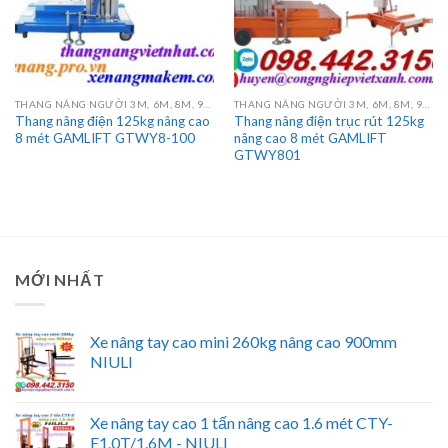
THANG NÂNG NGƯỜI 3M, 6M, 8M, 9M, 10M, 12M, 14M, 16M
THANG NÂNG NGƯỜI 3M, 6M, 8M, 9M, 10M, 12M, 14M, 16M
Thang nâng điện 125kg nâng cao
Thang nâng điện trục rút 125kg
8 mét GAMLIFT GTWY8-100
nâng cao 8 mét GAMLIFT
GTWY801
MỚI NHẤT
Xe nâng tay cao mini 260kg nâng cao 900mm
NIULI
Xe nâng tay cao 1 tấn nâng cao 1.6 mét CTY-
E1.0T/1.6M - NIULI