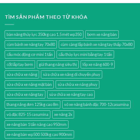
TÌM SẢN PHẨM THEO TỪ KHÓA
bàn nâng thủy lực 350kg cao 1.5 mét wp350
bơm xe nâng bàn
cùm bánh xe nâng tay 70x80
cùm càng lắp bánh xe nâng tay thấp 70x80
cẩu móc động cơ mini 1 tấn
cẩu thủy lực mini bằng tay 1 tấn
cốt lắp tay bơm
giá thang nâng siêu thị
lốp xe nâng 600-9
sửa chữa xe nâng
sửa chữa xe nâng di chuyển phuy
sửa chữa xe nâng mặt bàn
sửa chữa xe nâng phuy
sửa chữa xe nâng tay
sửa chữa xe nâng tay cao
thang nâng đơn 125kg cao 8m
vỏ xe nâng bánh đặc 700-12casumina
vỏ đặc 825-15 casumina
xe nâng 2x
xe nâng bàn 1 tấn nâng cao 950mm
xe nâng bàn wp500 500kg cao 900mm