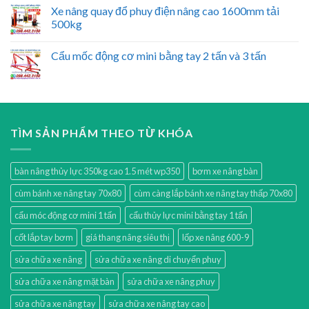
Xe nâng quay đổ phuy điện nâng cao 1600mm tải
500kg
Cẩu mốc động cơ mini bằng tay 2 tấn và 3 tấn
TÌM SẢN PHẨM THEO TỪ KHÓA
bàn nâng thủy lực 350kg cao 1.5 mét wp350
bơm xe nâng bàn
cùm bánh xe nâng tay 70x80
cùm càng lắp bánh xe nâng tay thấp 70x80
cẩu móc động cơ mini 1 tấn
cẩu thủy lực mini bằng tay 1 tấn
cốt lắp tay bơm
giá thang nâng siêu thị
lốp xe nâng 600-9
sửa chữa xe nâng
sửa chữa xe nâng di chuyển phuy
sửa chữa xe nâng mặt bàn
sửa chữa xe nâng phuy
sửa chữa xe nâng tay
sửa chữa xe nâng tay cao