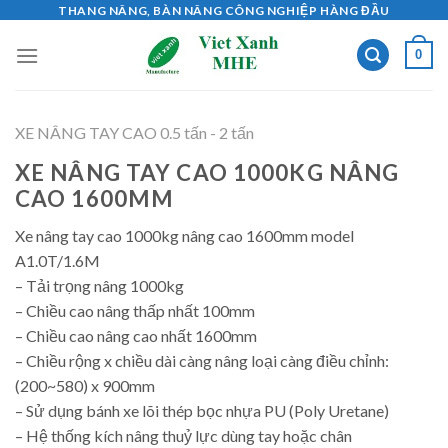
Skip
THANG NÂNG, BÀN NÂNG CÔNG NGHIỆP HÀNG ĐẦU
to
0
content
XE NÂNG TAY CAO 0.5 tấn - 2 tấn
XE NÂNG TAY CAO 1000KG NÂNG
CAO 1600MM
Xe nâng tay cao 1000kg nâng cao 1600mm model
A1.0T/1.6M
– Tải trọng nâng 1000kg
– Chiều cao nâng thấp nhất 100mm
– Chiều cao nâng cao nhất 1600mm
– Chiều rộng x chiều dài càng nâng loại càng điều chỉnh:
(200~580) x 900mm
– Sử dụng bánh xe lõi thép bọc nhựa PU (Poly Uretane)
– Hệ thống kích nâng thuỷ lực dùng tay hoặc chân