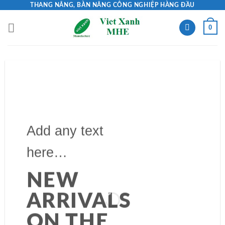
Skip
THANG NÂNG, BÀN NÂNG CÔNG NGHIỆP HÀNG ĐẦU
to
0
content
Add any text
here…
Add any text here…
NEW
NEW ARRIVALS
ARRIVALS
ON THE SHOP
ON THE