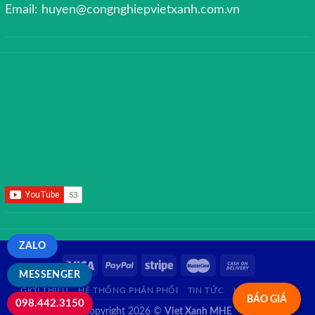
Email: huyen@congnghiepvietxanh.com.vn
ZALO
MESSENGER
GIỚI THIỆU
HỆ THỐNG PHÂN PHỐI
TIN TỨC
LIÊN HỆ
FAQ
BÁO GIÁ
098.442.3150
Copyright 2026 ©
Viet Xanh MHE