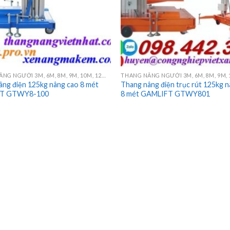
THANG NÂNG NGƯỜI 3M, 6M, 8M, 9M, 10M, 12M, 14M, 16M
âng điện 125kg nâng cao 8 mét
Thang nâng điện trục rút 125kg 
T GTWY8-100
8 mét GAMLIFT GTWY801