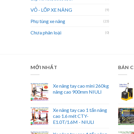
VỎ - LỐP XE NÂNG
(9)
Phụ tùng xe nâng
(23)
Chưa phân loại
(0)
MỚI NHẤT
BÁN 
Xe nâng tay cao mini 260kg
nâng cao 900mm NIULI
Xe nâng tay cao 1 tấn nâng
cao 1.6 mét CTY-
E1.0T/1.6M - NIULI