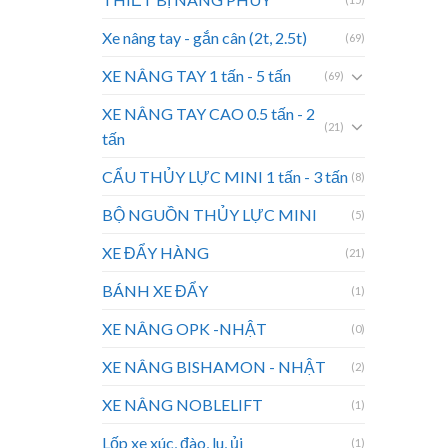
Xe nâng tay - gắn cân (2t, 2.5t)
(69)
XE NÂNG TAY 1 tấn - 5 tấn
(69)
XE NÂNG TAY CAO 0.5 tấn - 2
(21)
tấn
CẨU THỦY LỰC MINI 1 tấn - 3 tấn
(8)
BỘ NGUỒN THỦY LỰC MINI
(5)
XE ĐẨY HÀNG
(21)
BÁNH XE ĐẨY
(1)
XE NÂNG OPK -NHẬT
(0)
XE NÂNG BISHAMON - NHẬT
(2)
XE NÂNG NOBLELIFT
(1)
Lốp xe xúc, đào, lu, ủi
(1)