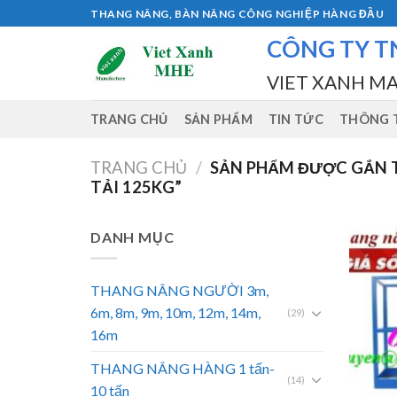
Skip
THANG NÂNG, BÀN NÂNG CÔNG NGHIỆP HÀNG ĐẦU
to
CÔNG TY T
content
VIET XANH M
TRANG CHỦ
SẢN PHẨM
TIN TỨC
THÔNG T
TRANG CHỦ
/
SẢN PHẨM ĐƯỢC GẮN T
TẢI 125KG”
DANH MỤC
THANG NÂNG NGƯỜI 3m,
6m, 8m, 9m, 10m, 12m, 14m,
(29)
16m
THANG NÂNG HÀNG 1 tấn-
(14)
10 tấn