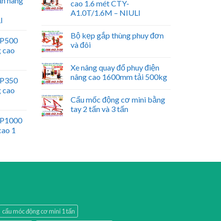
ấn nâng
cao 1.6 mét CTY-
A1.0T/1.6M – NIULI
I
Bộ kẹp gắp thùng phuy đơn
WP500
và đôi
g cao
Xe nâng quay đổ phuy điện
nâng cao 1600mm tải 500kg
WP350
g cao
Cẩu mốc động cơ mini bằng
tay 2 tấn và 3 tấn
WP1000
cao 1
cẩu móc động cơ mini 1 tấn