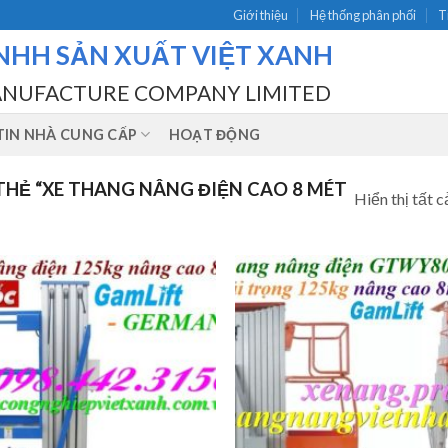
Giới thiệu
Hệ thống phân phối
T
NHH SẢN XUẤT VIỆT XANH
ANUFACTURE COMPANY LIMITED
IN NHÀ CUNG CẤP
HOẠT ĐỘNG
HẺ “XE THANG NÂNG ĐIỆN CAO 8 MÉT
Hiển thị tất c