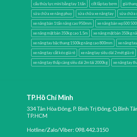
cẩu thủy lực mini bằng tay 1 tấn
cốt lắp tay bơm
giá than
sửa chữa xe nâng phuy
sửa chữa xe nâng tay
sửa chữa 
xe nâng bàn 1 tấn nâng cao 950mm
xe nâng bàn wp500 50
xe nâng mặt bàn 350kg cao 1.5m
xe nâng mặt bàn 350kg n
xe nâng tay bậc thang 1500kg nâng cao 800mm
xe nâng tay
xe nâng tay cắt kéo giá rẻ
xe nâng tay siêu dài 2 mét giá rẻ
xe nâng tay thấp càng siêu dài 2m tải 2000kg
xe nâng tay t
TP.Hồ Chí Minh
334 Tân Hòa Đông, P. Bình Trị Đông, Q.Bình Tâ
TP.HCM
Hotline/Zalo/Viber: 098.442.3150