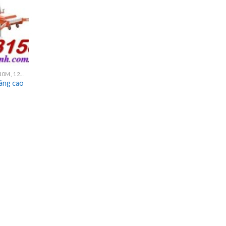
THANG NÂNG NGƯỜI 3M, 6M, 8M, 9M, 10M, 12M, 14M, 16M
nâng cao