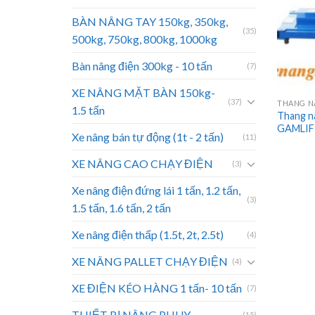
BÀN NÂNG TAY 150kg, 350kg,
(35)
500kg, 750kg, 800kg, 1000kg
Bàn nâng điện 300kg - 10 tấn
(7)
XE NÂNG MẶT BÀN 150kg-
(37)
1.5 tấn
Thang n
GAMLIF
Xe nâng bán tự động (1t - 2 tấn)
(11)
XE NÂNG CAO CHẠY ĐIỆN
(3)
Xe nâng điện đứng lái 1 tấn, 1.2 tấn,
(3)
1.5 tấn, 1.6 tấn, 2 tấn
Xe nâng điện thấp (1.5t, 2t, 2.5t)
(4)
XE NÂNG PALLET CHẠY ĐIỆN
(4)
XE ĐIỆN KÉO HÀNG 1 tấn- 10 tấn
(7)
THIẾT BỊ NÂNG PHUY
(15)