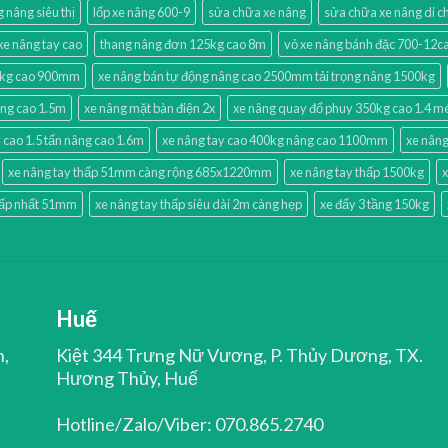
g nâng siêu thị
lốp xe nâng 600-9
sửa chữa xe nâng
sửa chữa xe nâng di 
xe nâng tay cao
thang nâng đơn 125kg cao 8m
vỏ xe nâng bánh đặc 700-12
0kg cao 900mm
xe nâng bán tự động nâng cao 2500mm tải trọng nâng 1500kg
âng cao 1.5m
xe nâng mặt bàn điện 2x
xe nâng quay đổ phuy 350kg cao 1.4 m
 cao 1.5 tấn nâng cao 1.6m
xe nâng tay cao 400kg nâng cao 1100mm
xe nâng
xe nâng tay thấp 51mm càng rộng 685x1220mm
xe nâng tay thấp 1500kg
x
hấp nhất 51mm
xe nâng tay thấp siêu dài 2m càng hẹp
xe đẩy 3 tầng 150kg
Huế
n,
Kiệt 344 Trưng Nữ Vương, P. Thủy Dương, TX.
Hương Thủy, Huế
Hotline/Zalo/Viber: 070.865.2740