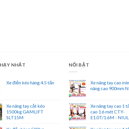
CHẠY NHẤT
NỔI BẬT
Xe điện kéo hàng 4.5 tấn
Xe nâng tay cao mi
nâng cao 900mm N
Xe nâng tay cắt kéo
Xe nâng tay cao 1 t
1500kg GAMLIFT
cao 1.6 mét CTY-
SLT15M
E1.0T/1.6M - NIUL