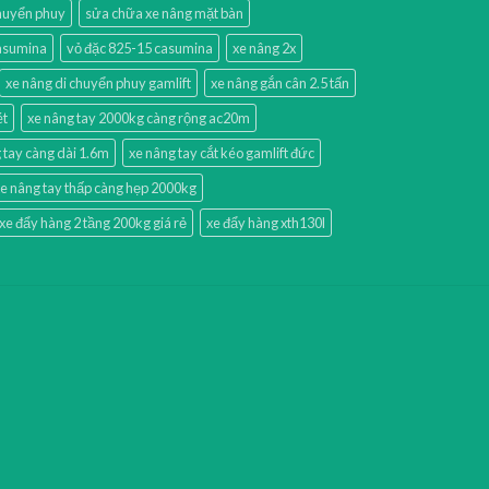
chuyển phuy
sửa chữa xe nâng mặt bàn
casumina
vỏ đặc 825-15 casumina
xe nâng 2x
xe nâng di chuyển phuy gamlift
xe nâng gắn cân 2.5 tấn
ét
xe nâng tay 2000kg càng rộng ac20m
 tay càng dài 1.6m
xe nâng tay cắt kéo gamlift đức
e nâng tay thấp càng hẹp 2000kg
xe đẩy hàng 2 tầng 200kg giá rẻ
xe đẩy hàng xth130l