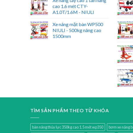
Xe nâng tay cao 1 tấn nâng
cao 1.6 mét CTY-
A1.0T/1.6M - NIULI
Xe nâng mặt bàn WP500
NIULI - 500kg nâng cao
1500mm
TÌM SẢN PHẨM THEO TỪ KHÓA
bàn nâng thủy lực 350kg cao 1.5 mét wp350
bơm xe nâng 