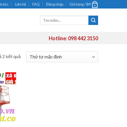
in tức
Liên hệ
FAQ
Đăng nhập
Giỏ hàng /
0
₫
0
Tìm
kiếm:
Hotline: 098 442 3150
ả 2 kết quả