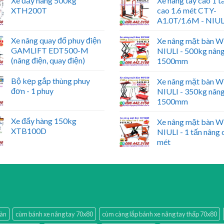
Xe đẩy hàng 500kg
Xe nâng tay cao 1 t
XTH200T
cao 1.6 mét CTY-
A1.0T/1.6M - NIUL
Xe nâng quay đổ phuy điện
Xe nâng mặt bàn 
GAMLIFT EDT500-M
NIULI - 500kg nân
(nâng điện, quay điện)
1500mm
Bộ kẹp gắp thùng phuy
Xe nâng mặt bàn 
đơn - 1 phuy
NIULI - 350kg nân
1500mm
Xe đẩy hàng 150kg
Xe nâng mặt bàn 
XTB100D
NIULI - 1 tấn nâng 
mét
bàn
cùm bánh xe nâng tay 70x80
cùm càng lắp bánh xe nâng tay thấp 70x80