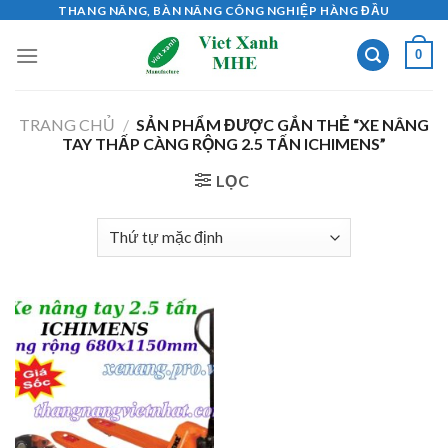
Skip
THANG NÂNG, BÀN NÂNG CÔNG NGHIỆP HÀNG ĐẦU
to
0
content
TRANG CHỦ
/
SẢN PHẨM ĐƯỢC GẮN THẺ “XE NÂNG
TAY THẤP CÀNG RỘNG 2.5 TẤN ICHIMENS”
LỌC