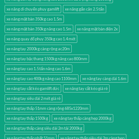
xe nâng di chuyển phuy gamlift
xe nâng gắn cân 2.5 tấn
xe nâng mặt bàn 350kg cao 1.5m
xe nâng mặt bàn 350kg nâng cao 1.5m
xe nâng mặt bàn điện 2x
xe nâng quay đổ phuy 350kg cao 1.4 mét
xe nâng tay 2000kg càng rộng ac20m
xe nâng tay bậc thang 1500kg nâng cao 800mm
xe nâng tay cao 1.5 tấn nâng cao 1.6m
xe nâng tay cao 400kg nâng cao 1100mm
xe nâng tay càng dài 1.6m
xe nâng tay cắt kéo gamlift đức
xe nâng tay cắt kéo giá rẻ
xe nâng tay siêu dài 2 mét giá rẻ
xe nâng tay thấp 51mm càng rộng 685x1220mm
xe nâng tay thấp 1500kg
xe nâng tay thấp càng hẹp 2000kg
xe nâng tay thấp càng siêu dài 2m tải 2000kg
xe nâng tay thấp nhất 51mm
xe nâng tay thấp siêu dài 2m càng hẹp