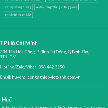
xe đẩy 3 tầng 150kg
xe đẩy hàng 2 tầng 200kg giá rẻ
xe đẩy hàng xth130l
TP.Hồ Chí Minh
334 Tân Hòa Đông, P. Bình Trị Đông, Q.Bình Tân,
TP.HCM
Hotline/Zalo/Viber: 098.442.3150
Email: huyen@congnghiepvietxanh.com.vn
Huế
Kiệt 344 Trưng Nữ Vương, P. Thủy Dương, TX. Hương