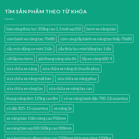
TÌM SẢN PHẨM THEO TỪ KHÓA
bàn nâng thủy lực 350kg cao 1.5 mét wp350
bơm xe nâng bàn
cùm bánh xe nâng tay 70x80
cùm càng lắp bánh xe nâng tay thấp 70x80
cẩu móc động cơ mini 1 tấn
cẩu thủy lực mini bằng tay 1 tấn
cốt lắp tay bơm
giá thang nâng siêu thị
lốp xe nâng 600-9
sửa chữa xe nâng
sửa chữa xe nâng di chuyển phuy
sửa chữa xe nâng mặt bàn
sửa chữa xe nâng phuy
sửa chữa xe nâng tay
sửa chữa xe nâng tay cao
thang nâng đơn 125kg cao 8m
vỏ xe nâng bánh đặc 700-12casumina
vỏ đặc 825-15 casumina
xe nâng 2x
xe nâng bàn 1 tấn nâng cao 950mm
xe nâng bàn wp500 500kg cao 900mm
xe nâng bán tự động nâng cao 2500mm tải trọng nâng 1500kg