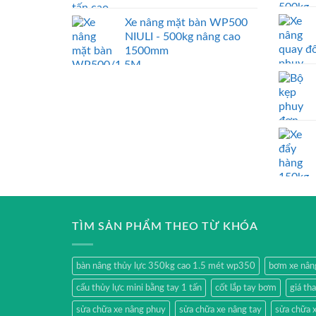
Xe nâng mặt bàn WP500
NIULI - 500kg nâng cao
1500mm
TÌM SẢN PHẨM THEO TỪ KHÓA
bàn nâng thủy lực 350kg cao 1.5 mét wp350
bơm xe nân
cẩu thủy lực mini bằng tay 1 tấn
cốt lắp tay bơm
giá th
sửa chữa xe nâng phuy
sửa chữa xe nâng tay
sửa chữa x