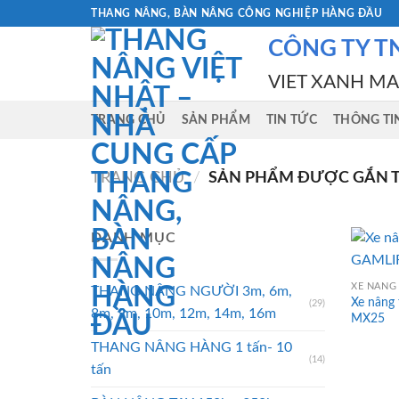
Skip
THANG NÂNG, BÀN NÂNG CÔNG NGHIỆP HÀNG ĐẦU
to
CÔNG TY T
content
VIET XANH M
TRANG CHỦ
SẢN PHẨM
TIN TỨC
THÔNG TI
TRANG CHỦ
/
SẢN PHẨM ĐƯỢC GẮN TH
DANH MỤC
XE NÂNG 
THANG NÂNG NGƯỜI 3m, 6m,
Xe nâng
(29)
8m, 9m, 10m, 12m, 14m, 16m
MX25
THANG NÂNG HÀNG 1 tấn- 10
(14)
tấn