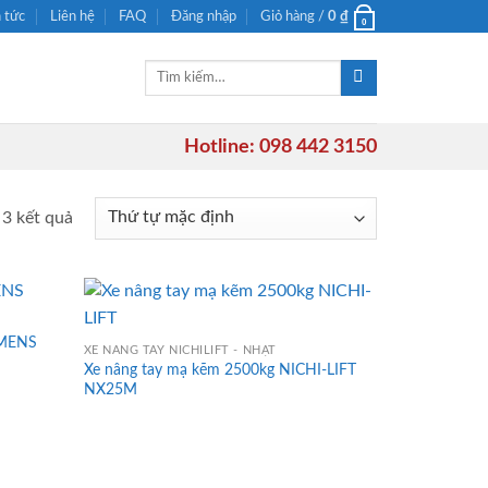
n tức
Liên hệ
FAQ
Đăng nhập
Giỏ hàng /
0
₫
0
Tìm
kiếm:
Hotline: 098 442 3150
 3 kết quả
IMENS
XE NÂNG TAY NICHILIFT - NHẬT
Xe nâng tay mạ kẽm 2500kg NICHI-LIFT
NX25M