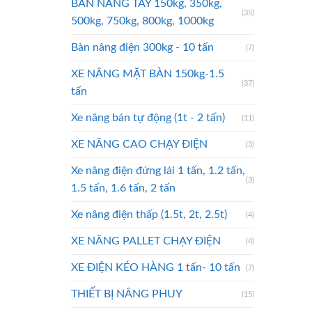
BÀN NÂNG TAY 150kg, 350kg,
(35)
500kg, 750kg, 800kg, 1000kg
Bàn nâng điện 300kg - 10 tấn
(7)
XE NÂNG MẶT BÀN 150kg-1.5
(37)
tấn
Xe nâng bán tự động (1t - 2 tấn)
(11)
XE NÂNG CAO CHẠY ĐIỆN
(3)
Xe nâng điện đứng lái 1 tấn, 1.2 tấn,
(3)
1.5 tấn, 1.6 tấn, 2 tấn
Xe nâng điện thấp (1.5t, 2t, 2.5t)
(4)
XE NÂNG PALLET CHẠY ĐIỆN
(4)
XE ĐIỆN KÉO HÀNG 1 tấn- 10 tấn
(7)
THIẾT BỊ NÂNG PHUY
(15)