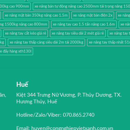
500kg cao 900mm
xe nâng bán tự động nâng cao 2500mm tải trọng nâng 15
xe nâng mặt bàn 350kg nâng cao 1.5m
xe nâng mặt bàn điện 2x
xe nân
hang 1500kg nâng cao 800mm
xe nâng tay cao 1.5 tấn nâng cao 1.6m
xe nâ
xe nâng tay cắt kéo giá rẻ
xe nâng tay siêu dài 2 mét giá rẻ
xe nâng ta
0kg
xe nâng tay thấp càng siêu dài 2m tải 2000kg
xe nâng tay thấp nhất 
e đẩy hàng xth130l
Huế
ân,
Kiệt 344 Trưng Nữ Vương, P. Thủy Dương, TX.
Hương Thủy, Huế
Hotline/Zalo/Viber: 070.865.2740
Email: huyen@congnghiepvietxanh.com.vn