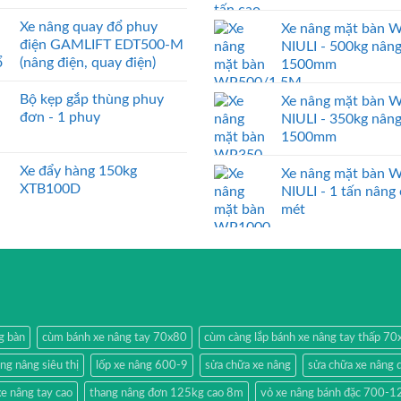
Xe nâng quay đổ phuy
Xe nâng mặt bàn 
điện GAMLIFT EDT500-M
NIULI - 500kg nân
(nâng điện, quay điện)
1500mm
Bộ kẹp gắp thùng phuy
Xe nâng mặt bàn 
đơn - 1 phuy
NIULI - 350kg nân
1500mm
Xe đẩy hàng 150kg
Xe nâng mặt bàn 
XTB100D
NIULI - 1 tấn nâng
mét
g bàn
cùm bánh xe nâng tay 70x80
cùm càng lắp bánh xe nâng tay thấp 7
ang nâng siêu thị
lốp xe nâng 600-9
sửa chữa xe nâng
sửa chữa xe nâng 
e nâng tay cao
thang nâng đơn 125kg cao 8m
vỏ xe nâng bánh đặc 700-1