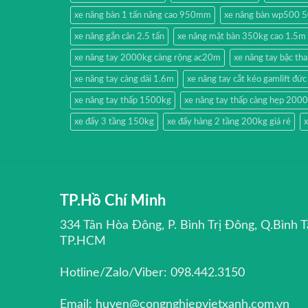
xe nâng bàn 1 tấn nâng cao 950mm
xe nâng bàn wp500 
xe nâng gắn cân 2.5 tấn
xe nâng mặt bàn 350kg cao 1.5m
xe nâng tay 2000kg càng rộng ac20m
xe nâng tay bậc t
xe nâng tay càng dài 1.6m
xe nâng tay cắt kéo gamlift đức
xe nâng tay thấp 1500kg
xe nâng tay thấp càng hẹp 200
xe đẩy 3 tầng 150kg
xe đẩy hàng 2 tầng 200kg giá rẻ
x
TP.Hồ Chí Minh
334 Tân Hòa Đông, P. Bình Trị Đông, Q.Bình T
TP.HCM
Hotline/Zalo/Viber: 098.442.3150
Email: huyen@congnghiepvietxanh.com.vn