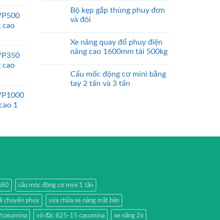
Bộ kẹp gắp thùng phuy đơn
WP500
và đôi
g cao
Xe nâng quay đổ phuy điện
nâng cao 1600mm tải 500kg
WP350
g cao
Cẩu mốc động cơ mini bằng
tay 2 tấn và 3 tấn
WP1000
 cao 1
0x80
cẩu móc động cơ mini 1 tấn
di chuyển phuy
sửa chữa xe nâng mặt bàn
2casumina
vỏ đặc 825-15 casumina
xe nâng 2x