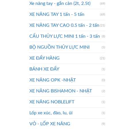
Xe nâng tay - gắn cân (2t, 2.5t)
(69)
XE NÂNG TAY 1 tấn - 5 tấn
(69)
XE NÂNG TAY CAO 0.5 tấn - 2 tấn
(21)
CẨU THỦY LỰC MINI 1 tấn - 3 tấn
(8)
BỘ NGUỒN THỦY LỰC MINI
(5)
XE ĐẨY HÀNG
(21)
BÁNH XE ĐẨY
(1)
XE NÂNG OPK -NHẬT
(0)
XE NÂNG BISHAMON - NHẬT
(2)
XE NÂNG NOBLELIFT
(1)
Lốp xe xúc, đào, lu, ủi
(1)
VỎ - LỐP XE NÂNG
(9)