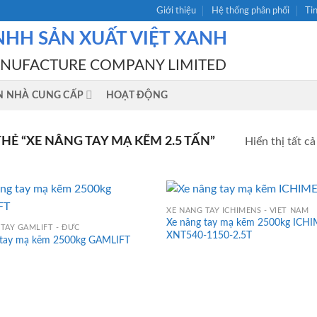
Giới thiệu
Hệ thống phân phối
Ti
NHH SẢN XUẤT VIỆT XANH
ANUFACTURE COMPANY LIMITED
N NHÀ CUNG CẤP
HOẠT ĐỘNG
Ẻ “XE NÂNG TAY MẠ KẼM 2.5 TẤN”
Hiển thị tất cả
XE NÂNG TAY ICHIMENS - VIỆT NAM
Xe nâng tay mạ kẽm 2500kg ICH
TAY GAMLIFT - ĐỨC
XNT540-1150-2.5T
 tay mạ kẽm 2500kg GAMLIFT