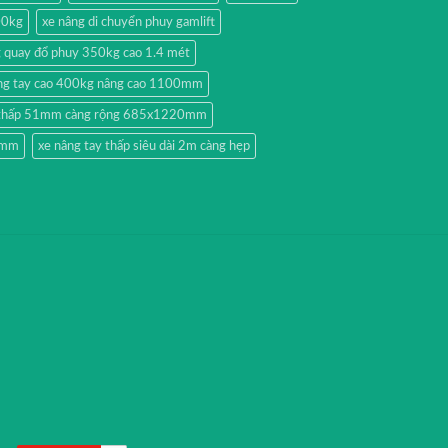
00kg
xe nâng di chuyển phuy gamlift
g quay đổ phuy 350kg cao 1.4 mét
ng tay cao 400kg nâng cao 1100mm
y thấp 51mm càng rộng 685x1220mm
51mm
xe nâng tay thấp siêu dài 2m càng hẹp