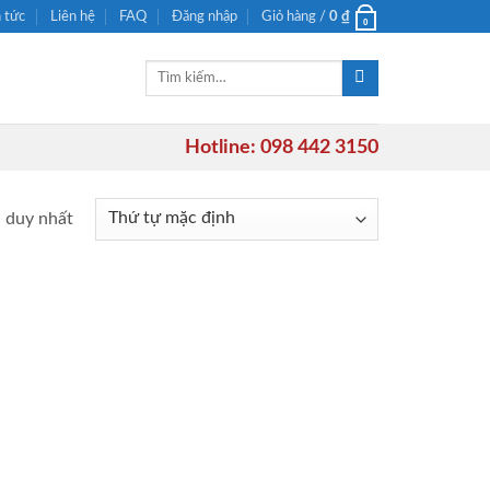
n tức
Liên hệ
FAQ
Đăng nhập
Giỏ hàng /
0
₫
0
Tìm
kiếm:
Hotline: 098 442 3150
ả duy nhất