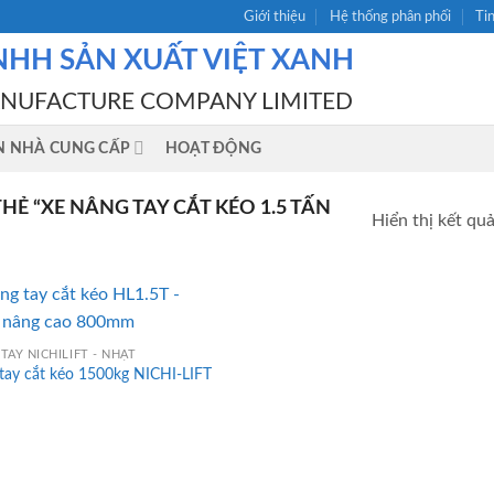
Giới thiệu
Hệ thống phân phối
Ti
NHH SẢN XUẤT VIỆT XANH
ANUFACTURE COMPANY LIMITED
N NHÀ CUNG CẤP
HOẠT ĐỘNG
 “XE NÂNG TAY CẮT KÉO 1.5 TẤN
Hiển thị kết qu
TAY NICHILIFT - NHẬT
tay cắt kéo 1500kg NICHI-LIFT