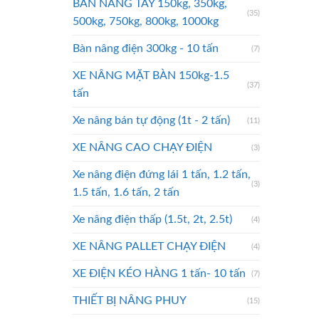
BÀN NÂNG TAY 150kg, 350kg,
(35)
500kg, 750kg, 800kg, 1000kg
Bàn nâng điện 300kg - 10 tấn
(7)
XE NÂNG MẶT BÀN 150kg-1.5
(37)
tấn
Xe nâng bán tự động (1t - 2 tấn)
(11)
XE NÂNG CAO CHẠY ĐIỆN
(3)
Xe nâng điện đứng lái 1 tấn, 1.2 tấn,
(3)
1.5 tấn, 1.6 tấn, 2 tấn
Xe nâng điện thấp (1.5t, 2t, 2.5t)
(4)
XE NÂNG PALLET CHẠY ĐIỆN
(4)
XE ĐIỆN KÉO HÀNG 1 tấn- 10 tấn
(7)
THIẾT BỊ NÂNG PHUY
(15)