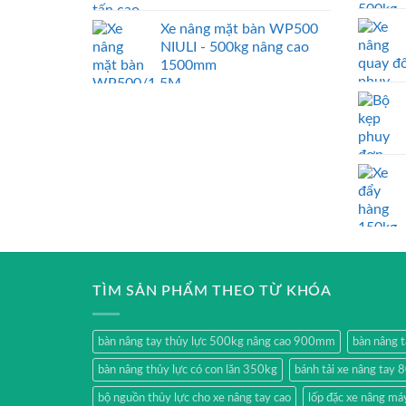
Xe nâng mặt bàn WP500
NIULI - 500kg nâng cao
1500mm
TÌM SẢN PHẨM THEO TỪ KHÓA
bàn nâng tay thủy lực 500kg nâng cao 900mm
bàn nâng 
bàn nâng thủy lực có con lăn 350kg
bánh tải xe nâng tay 
bộ nguồn thủy lực cho xe nâng tay cao
lốp đặc xe nâng má