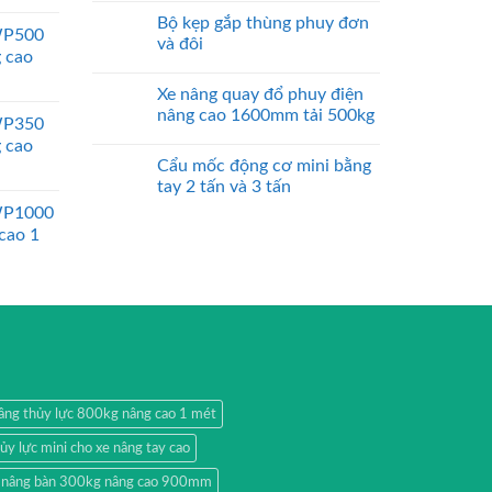
Bộ kẹp gắp thùng phuy đơn
WP500
và đôi
g cao
Xe nâng quay đổ phuy điện
nâng cao 1600mm tải 500kg
WP350
g cao
Cẩu mốc động cơ mini bằng
tay 2 tấn và 3 tấn
WP1000
 cao 1
âng thủy lực 800kg nâng cao 1 mét
y lực mini cho xe nâng tay cao
 nâng bàn 300kg nâng cao 900mm