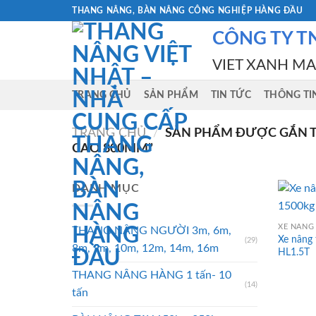
Skip
THANG NÂNG, BÀN NÂNG CÔNG NGHIỆP HÀNG ĐẦU
to
CÔNG TY T
content
VIET XANH M
TRANG CHỦ
SẢN PHẨM
TIN TỨC
THÔNG TI
TRANG CHỦ
/
SẢN PHẨM ĐƯỢC GẮN THẺ
CAO 800MM”
DANH MỤC
XE NÂNG 
THANG NÂNG NGƯỜI 3m, 6m,
Xe nâng 
(29)
8m, 9m, 10m, 12m, 14m, 16m
HL1.5T
THANG NÂNG HÀNG 1 tấn- 10
(14)
tấn