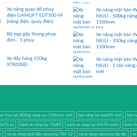
Xe nâng quay đổ phuy
Xe nâng mặt bàn 
điện GAMLIFT EDT500-M
NIULI - 500kg nân
(nâng điện, quay điện)
1500mm
Bộ kẹp gắp thùng phuy
Xe nâng mặt bàn 
đơn - 1 phuy
NIULI - 350kg nân
1500mm
Xe đẩy hàng 150kg
Xe nâng mặt bàn 
XTB100D
NIULI - 1 tấn nâng
mét
tay thủy lực 800kg nâng cao 1000mm niuli
bàn nâng tay wp800 niuli
bàn n
80x70 pu
bánh xe nâng tay 70x80
bánh xe nâng tay 80x70 nylon
bơm thủ
y
vỏ xe nâng bánh đặc casumina 700-12
vỏ xe nâng casumina lốp đặc
xe