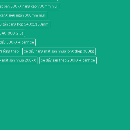
ặt bàn 500kg nâng cao 900mm niuli
 càng siêu ngắn 800mm niuli
p 3 tấn càng hẹp 540x1150mm
xt540-800-2.5t
 đẩy 500kg 4 bánh xe
a lồng thép
xe đẩy hàng mặt sàn nhựa lồng thép 300kg
y mặt sàn nhựa 200kg
xe đẩy sàn thép 200kg 4 bánh xe