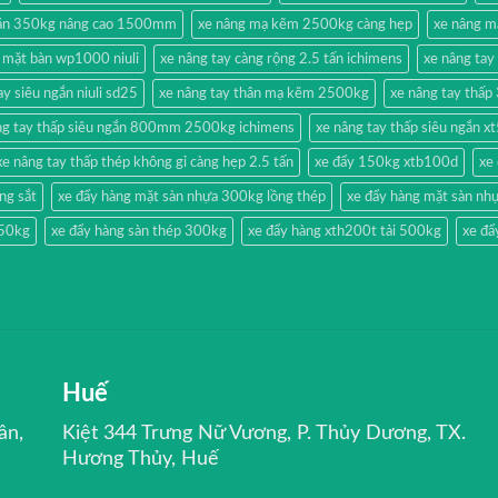
 lăn 350kg nâng cao 1500mm
xe nâng mạ kẽm 2500kg càng hẹp
xe nâng m
 mặt bàn wp1000 niuli
xe nâng tay càng rộng 2.5 tấn ichimens
xe nâng tay
ay siêu ngắn niuli sd25
xe nâng tay thân mạ kẽm 2500kg
xe nâng tay thấ
ng tay thấp siêu ngắn 800mm 2500kg ichimens
xe nâng tay thấp siêu ngắn 
xe nâng tay thấp thép không gỉ càng hẹp 2.5 tấn
xe đẩy 150kg xtb100d
xe
ng sắt
xe đẩy hàng mặt sàn nhựa 300kg lồng thép
xe đẩy hàng mặt sàn nhự
350kg
xe đẩy hàng sàn thép 300kg
xe đẩy hàng xth200t tải 500kg
xe đẩ
Huế
ân,
Kiệt 344 Trưng Nữ Vương, P. Thủy Dương, TX.
Hương Thủy, Huế