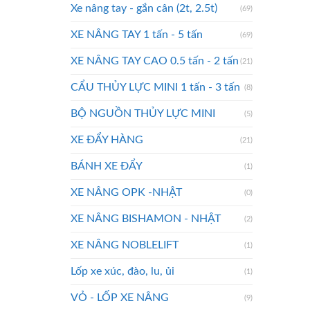
Xe nâng tay - gắn cân (2t, 2.5t)
(69)
XE NÂNG TAY 1 tấn - 5 tấn
(69)
XE NÂNG TAY CAO 0.5 tấn - 2 tấn
(21)
CẨU THỦY LỰC MINI 1 tấn - 3 tấn
(8)
BỘ NGUỒN THỦY LỰC MINI
(5)
XE ĐẨY HÀNG
(21)
BÁNH XE ĐẨY
(1)
XE NÂNG OPK -NHẬT
(0)
XE NÂNG BISHAMON - NHẬT
(2)
XE NÂNG NOBLELIFT
(1)
Lốp xe xúc, đào, lu, ủi
(1)
VỎ - LỐP XE NÂNG
(9)