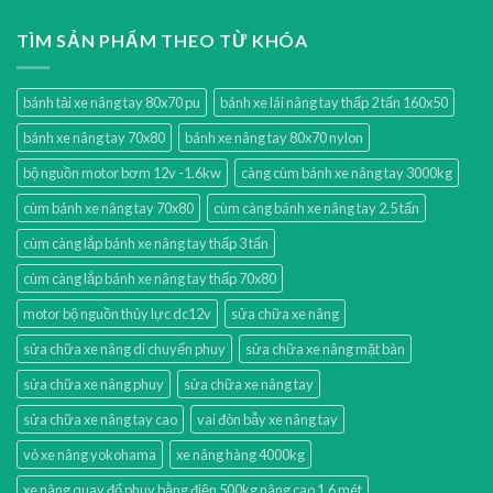
TÌM SẢN PHẨM THEO TỪ KHÓA
bánh tải xe nâng tay 80x70 pu
bánh xe lái nâng tay thấp 2 tấn 160x50
bánh xe nâng tay 70x80
bánh xe nâng tay 80x70 nylon
bộ nguồn motor bơm 12v -1.6kw
càng cùm bánh xe nâng tay 3000kg
cùm bánh xe nâng tay 70x80
cùm càng bánh xe nâng tay 2.5 tấn
cùm càng lắp bánh xe nâng tay thấp 3 tấn
cùm càng lắp bánh xe nâng tay thấp 70x80
motor bộ nguồn thủy lực dc12v
sửa chữa xe nâng
sửa chữa xe nâng di chuyển phuy
sửa chữa xe nâng mặt bàn
sửa chữa xe nâng phuy
sửa chữa xe nâng tay
sửa chữa xe nâng tay cao
vai đòn bẫy xe nâng tay
vỏ xe nâng yokohama
xe nâng hàng 4000kg
xe nâng quay đổ phuy bằng điện 500kg nâng cao 1.6 mét