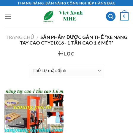
Skip
THANG NÂNG, BÀN NÂNG CÔNG NGHIỆP HÀNG ĐẦU
to
0
content
TRANG CHỦ
/
SẢN PHẨM ĐƯỢC GẮN THẺ “XE NÂNG
TAY CAO CTYE1016 - 1 TẤN CAO 1.6 MÉT”
LỌC