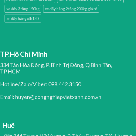
xe đẩy 3 tầng 150kg
xe đẩy hàng 2 tầng 200kg giá rẻ
xe đẩy hàng xth130l
TP.Hồ Chí Minh
334 Tân Hòa Đông, P. Bình Trị Đông, Q.Bình Tân,
TP.HCM
Hotline/Zalo/Viber: 098.442.3150
Email: huyen@congnghiepvietxanh.com.vn
Huế
Kiệt 344 Trưng Nữ Vương, P. Thủy Dương, TX. Hương