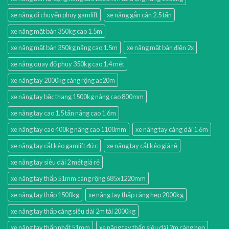
xe nâng di chuyển phuy gamlift
xe nâng gắn cân 2.5 tấn
xe nâng mặt bàn 350kg cao 1.5m
xe nâng mặt bàn 350kg nâng cao 1.5m
xe nâng mặt bàn điện 2x
xe nâng quay đổ phuy 350kg cao 1.4 mét
xe nâng tay 2000kg càng rộng ac20m
xe nâng tay bậc thang 1500kg nâng cao 800mm
xe nâng tay cao 1.5 tấn nâng cao 1.6m
xe nâng tay cao 400kg nâng cao 1100mm
xe nâng tay càng dài 1.6m
xe nâng tay cắt kéo gamlift đức
xe nâng tay cắt kéo giá rẻ
xe nâng tay siêu dài 2 mét giá rẻ
xe nâng tay thấp 51mm càng rộng 685x1220mm
xe nâng tay thấp 1500kg
xe nâng tay thấp càng hẹp 2000kg
xe nâng tay thấp càng siêu dài 2m tải 2000kg
xe nâng tay thấp nhất 51mm
xe nâng tay thấp siêu dài 2m càng hẹp