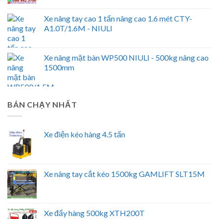
Xe nâng tay cao 1 tấn nâng cao 1.6 mét CTY-
A1.0T/1.6M - NIULI
Xe nâng mặt bàn WP500 NIULI - 500kg nâng cao
1500mm
BÁN CHẠY NHẤT
Xe điện kéo hàng 4.5 tấn
Xe nâng tay cắt kéo 1500kg GAMLIFT SLT15M
Xe đẩy hàng 500kg XTH200T