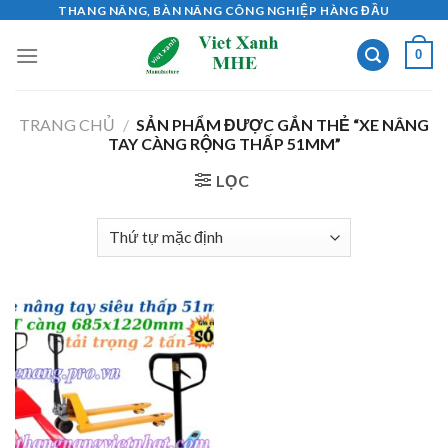
Skip
THANG NÂNG, BÀN NÂNG CÔNG NGHIỆP HÀNG ĐẦU
to
0
content
TRANG CHỦ
/
SẢN PHẨM ĐƯỢC GẮN THẺ “XE NÂNG
TAY CÀNG RỘNG THẤP 51MM”
LỌC