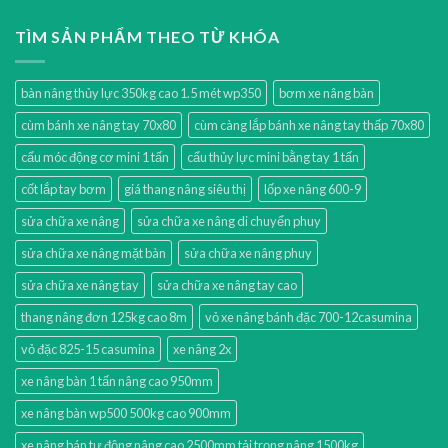
TÌM SẢN PHẨM THEO TỪ KHÓA
bàn nâng thủy lực 350kg cao 1.5 mét wp350
bơm xe nâng bàn
cùm bánh xe nâng tay 70x80
cùm càng lắp bánh xe nâng tay thấp 70x80
cẩu móc động cơ mini 1 tấn
cẩu thủy lực mini bằng tay 1 tấn
cốt lắp tay bơm
giá thang nâng siêu thị
lốp xe nâng 600-9
sửa chữa xe nâng
sửa chữa xe nâng di chuyển phuy
sửa chữa xe nâng mặt bàn
sửa chữa xe nâng phuy
sửa chữa xe nâng tay
sửa chữa xe nâng tay cao
thang nâng đơn 125kg cao 8m
vỏ xe nâng bánh đặc 700-12casumina
vỏ đặc 825-15 casumina
xe nâng 2x
xe nâng bàn 1 tấn nâng cao 950mm
xe nâng bàn wp500 500kg cao 900mm
xe nâng bán tự động nâng cao 2500mm tải trọng nâng 1500kg