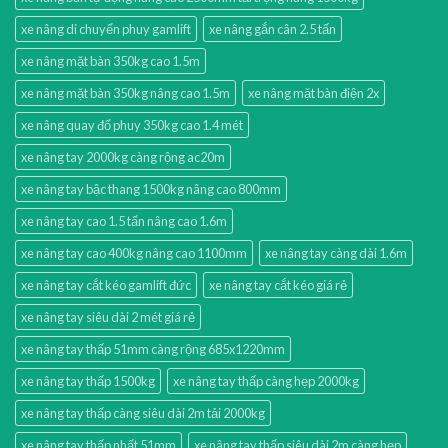
xe nâng di chuyển phuy gamlift
xe nâng gắn cân 2.5 tấn
xe nâng mặt bàn 350kg cao 1.5m
xe nâng mặt bàn 350kg nâng cao 1.5m
xe nâng mặt bàn điện 2x
xe nâng quay đổ phuy 350kg cao 1.4 mét
xe nâng tay 2000kg càng rộng ac20m
xe nâng tay bậc thang 1500kg nâng cao 800mm
xe nâng tay cao 1.5 tấn nâng cao 1.6m
xe nâng tay cao 400kg nâng cao 1100mm
xe nâng tay càng dài 1.6m
xe nâng tay cắt kéo gamlift đức
xe nâng tay cắt kéo giá rẻ
xe nâng tay siêu dài 2 mét giá rẻ
xe nâng tay thấp 51mm càng rộng 685x1220mm
xe nâng tay thấp 1500kg
xe nâng tay thấp càng hẹp 2000kg
xe nâng tay thấp càng siêu dài 2m tải 2000kg
xe nâng tay thấp nhất 51mm
xe nâng tay thấp siêu dài 2m càng hẹp