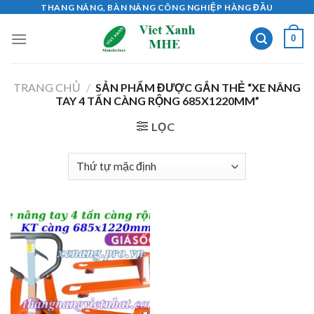
Skip
THANG NÂNG, BÀN NÂNG CÔNG NGHIỆP HÀNG ĐẦU
to
0
content
TRANG CHỦ
/
SẢN PHẨM ĐƯỢC GẮN THẺ “XE NÂNG
TAY 4 TẤN CÀNG RỘNG 685X1220MM”
LỌC