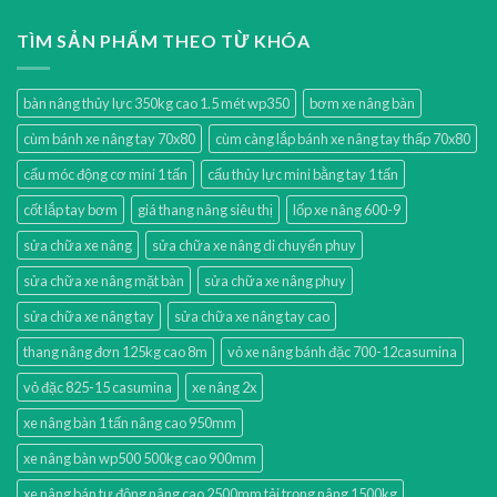
TÌM SẢN PHẨM THEO TỪ KHÓA
bàn nâng thủy lực 350kg cao 1.5 mét wp350
bơm xe nâng bàn
cùm bánh xe nâng tay 70x80
cùm càng lắp bánh xe nâng tay thấp 70x80
cẩu móc động cơ mini 1 tấn
cẩu thủy lực mini bằng tay 1 tấn
cốt lắp tay bơm
giá thang nâng siêu thị
lốp xe nâng 600-9
sửa chữa xe nâng
sửa chữa xe nâng di chuyển phuy
sửa chữa xe nâng mặt bàn
sửa chữa xe nâng phuy
sửa chữa xe nâng tay
sửa chữa xe nâng tay cao
thang nâng đơn 125kg cao 8m
vỏ xe nâng bánh đặc 700-12casumina
vỏ đặc 825-15 casumina
xe nâng 2x
xe nâng bàn 1 tấn nâng cao 950mm
xe nâng bàn wp500 500kg cao 900mm
xe nâng bán tự động nâng cao 2500mm tải trọng nâng 1500kg