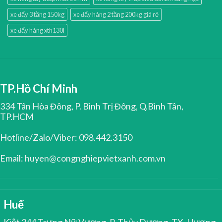
xe đẩy 3 tầng 150kg
xe đẩy hàng 2 tầng 200kg giá rẻ
xe đẩy hàng xth130l
TP.Hồ Chí Minh
334 Tân Hòa Đông, P. Bình Trị Đông, Q.Bình Tân,
TP.HCM
Hotline/Zalo/Viber: 098.442.3150
Email: huyen@congnghiepvietxanh.com.vn
Huế
Kiệt 344 Trưng Nữ Vương, P. Thủy Dương, TX. Hương