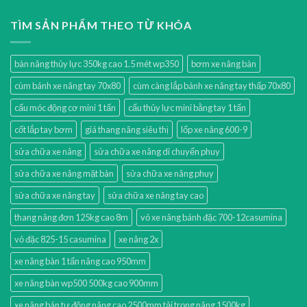
TÌM SẢN PHẨM THEO TỪ KHÓA
bàn nâng thủy lực 350kg cao 1.5 mét wp350
bơm xe nâng bàn
cùm bánh xe nâng tay 70x80
cùm càng lắp bánh xe nâng tay thấp 70x80
cẩu móc động cơ mini 1 tấn
cẩu thủy lực mini bằng tay 1 tấn
cốt lắp tay bơm
giá thang nâng siêu thị
lốp xe nâng 600-9
sửa chữa xe nâng
sửa chữa xe nâng di chuyển phuy
sửa chữa xe nâng mặt bàn
sửa chữa xe nâng phuy
sửa chữa xe nâng tay
sửa chữa xe nâng tay cao
thang nâng đơn 125kg cao 8m
vỏ xe nâng bánh đặc 700-12casumina
vỏ đặc 825-15 casumina
xe nâng 2x
xe nâng bàn 1 tấn nâng cao 950mm
xe nâng bàn wp500 500kg cao 900mm
xe nâng bán tự động nâng cao 2500mm tải trọng nâng 1500kg