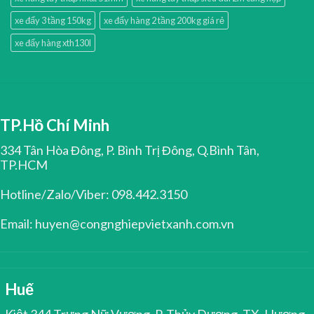
xe đẩy 3 tầng 150kg
xe đẩy hàng 2 tầng 200kg giá rẻ
xe đẩy hàng xth130l
TP.Hồ Chí Minh
334 Tân Hòa Đông, P. Bình Trị Đông, Q.Bình Tân,
TP.HCM
Hotline/Zalo/Viber: 098.442.3150
Email: huyen@congnghiepvietxanh.com.vn
Huế
Kiệt 344 Trưng Nữ Vương, P. Thủy Dương, TX. Hương