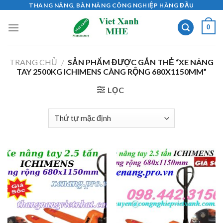
Skip
THANG NÂNG, BÀN NÂNG CÔNG NGHIỆP HÀNG ĐẦU
to
0
content
TRANG CHỦ
/
SẢN PHẨM ĐƯỢC GẮN THẺ “XE NÂNG
TAY 2500KG ICHIMENS CÀNG RỘNG 680X1150MM”
LỌC