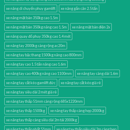
xe nâng di chuyển phuy gamlift
xe nâng gắn cân 2.5 tấn
xe nâng mặt bàn 350kg cao 1.5m
xe nâng mặt bàn 350kg nâng cao 1.5m
xe nâng mặt bàn điện 2x
xe nâng quay đổ phuy 350kg cao 1.4 mét
xe nâng tay 2000kg càng rộng ac20m
xe nâng tay bậc thang 1500kg nâng cao 800mm
xe nâng tay cao 1.5 tấn nâng cao 1.6m
xe nâng tay cao 400kg nâng cao 1100mm
xe nâng tay càng dài 1.6m
xe nâng tay cắt kéo gamlift đức
xe nâng tay cắt kéo giá rẻ
xe nâng tay siêu dài 2 mét giá rẻ
xe nâng tay thấp 51mm càng rộng 685x1220mm
xe nâng tay thấp 1500kg
xe nâng tay thấp càng hẹp 2000kg
xe nâng tay thấp càng siêu dài 2m tải 2000kg
xe nâng tay thấp nhất 51mm
xe nâng tay thấp siêu dài 2m càng hẹp