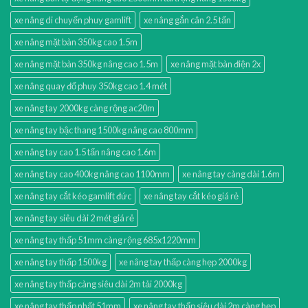
xe nâng di chuyển phuy gamlift
xe nâng gắn cân 2.5 tấn
xe nâng mặt bàn 350kg cao 1.5m
xe nâng mặt bàn 350kg nâng cao 1.5m
xe nâng mặt bàn điện 2x
xe nâng quay đổ phuy 350kg cao 1.4 mét
xe nâng tay 2000kg càng rộng ac20m
xe nâng tay bậc thang 1500kg nâng cao 800mm
xe nâng tay cao 1.5 tấn nâng cao 1.6m
xe nâng tay cao 400kg nâng cao 1100mm
xe nâng tay càng dài 1.6m
xe nâng tay cắt kéo gamlift đức
xe nâng tay cắt kéo giá rẻ
xe nâng tay siêu dài 2 mét giá rẻ
xe nâng tay thấp 51mm càng rộng 685x1220mm
xe nâng tay thấp 1500kg
xe nâng tay thấp càng hẹp 2000kg
xe nâng tay thấp càng siêu dài 2m tải 2000kg
xe nâng tay thấp nhất 51mm
xe nâng tay thấp siêu dài 2m càng hẹp