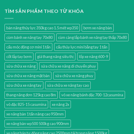
TÌM SẢN PHẨM THEO TỪ KHÓA
bàn nâng thủy lực 350kg cao 1.5 mét wp350
bơm xe nâng bàn
cùm bánh xe nâng tay 70x80
cùm càng lắp bánh xe nâng tay thấp 70x80
cẩu móc động cơ mini 1 tấn
cẩu thủy lực mini bằng tay 1 tấn
cốt lắp tay bơm
giá thang nâng siêu thị
lốp xe nâng 600-9
sửa chữa xe nâng
sửa chữa xe nâng di chuyển phuy
sửa chữa xe nâng mặt bàn
sửa chữa xe nâng phuy
sửa chữa xe nâng tay
sửa chữa xe nâng tay cao
thang nâng đơn 125kg cao 8m
vỏ xe nâng bánh đặc 700-12casumina
vỏ đặc 825-15 casumina
xe nâng 2x
xe nâng bàn 1 tấn nâng cao 950mm
xe nâng bàn wp500 500kg cao 900mm
xe nâng bán tự động nâng cao 2500mm tải trọng nâng 1500kg