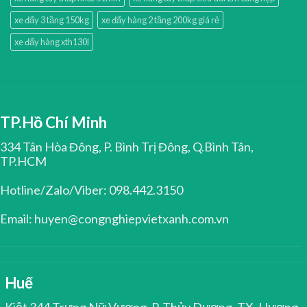
xe đẩy 3 tầng 150kg
xe đẩy hàng 2 tầng 200kg giá rẻ
xe đẩy hàng xth130l
TP.Hồ Chí Minh
334 Tân Hòa Đông, P. Bình Trị Đông, Q.Bình Tân,
TP.HCM
Hotline/Zalo/Viber: 098.442.3150
Email: huyen@congnghiepvietxanh.com.vn
Huế
Kiệt 344 Trưng Nữ Vương, P. Thủy Dương, TX. Hương