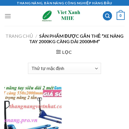
Skip
THANG NÂNG, BÀN NÂNG CÔNG NGHIỆP HÀNG ĐẦU
to
0
content
TRANG CHỦ
/
SẢN PHẨM ĐƯỢC GẮN THẺ “XE NÂNG
TAY 2000KG CÀNG DÀI 2000MM”
LỌC