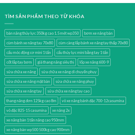
TÌM SẢN PHẨM THEO TỪ KHÓA
bàn nâng thủy lực 350kg cao 1.5 mét wp350
bơm xe nâng bàn
cùm bánh xe nâng tay 70x80
cùm càng lắp bánh xe nâng tay thấp 70x80
cẩu móc động cơ mini 1 tấn
cẩu thủy lực mini bằng tay 1 tấn
cốt lắp tay bơm
giá thang nâng siêu thị
lốp xe nâng 600-9
sửa chữa xe nâng
sửa chữa xe nâng di chuyển phuy
sửa chữa xe nâng mặt bàn
sửa chữa xe nâng phuy
sửa chữa xe nâng tay
sửa chữa xe nâng tay cao
thang nâng đơn 125kg cao 8m
vỏ xe nâng bánh đặc 700-12casumina
vỏ đặc 825-15 casumina
xe nâng 2x
xe nâng bàn 1 tấn nâng cao 950mm
xe nâng bàn wp500 500kg cao 900mm