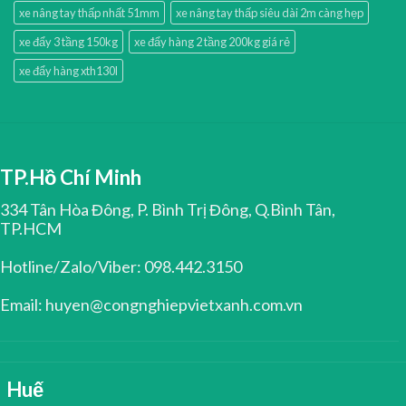
xe nâng tay thấp nhất 51mm
xe nâng tay thấp siêu dài 2m càng hẹp
xe đẩy 3 tầng 150kg
xe đẩy hàng 2 tầng 200kg giá rẻ
xe đẩy hàng xth130l
TP.Hồ Chí Minh
334 Tân Hòa Đông, P. Bình Trị Đông, Q.Bình Tân,
TP.HCM
Hotline/Zalo/Viber: 098.442.3150
Email: huyen@congnghiepvietxanh.com.vn
Huế