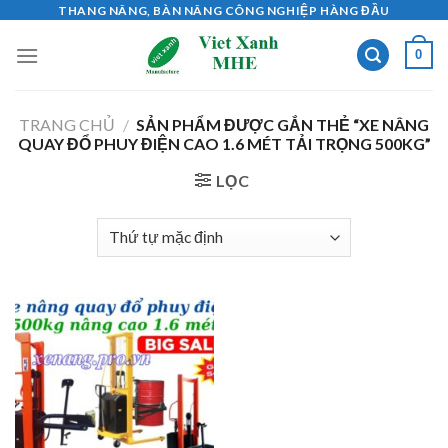
Skip
THANG NÂNG, BÀN NÂNG CÔNG NGHIỆP HÀNG ĐẦU
to
0
content
TRANG CHỦ
/
SẢN PHẨM ĐƯỢC GẮN THẺ “XE NÂNG
QUAY ĐỔ PHUY ĐIỆN CAO 1.6 MÉT TẢI TRỌNG 500KG”
LỌC