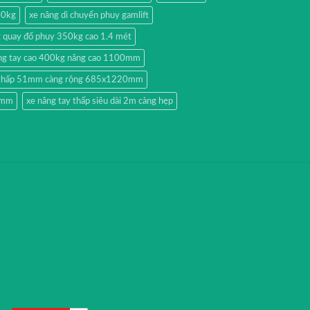
00kg
xe nâng di chuyển phuy gamlift
g quay đổ phuy 350kg cao 1.4 mét
ng tay cao 400kg nâng cao 1100mm
y thấp 51mm càng rộng 685x1220mm
51mm
xe nâng tay thấp siêu dài 2m càng hẹp