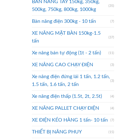
BÀN NÂNG TAY 150kg, 350kg,
(35)
500kg, 750kg, 800kg, 1000kg
Bàn nâng điện 300kg - 10 tấn
(7)
XE NÂNG MẶT BÀN 150kg-1.5
(37)
tấn
Xe nâng bán tự động (1t - 2 tấn)
(11)
XE NÂNG CAO CHẠY ĐIỆN
(3)
Xe nâng điện đứng lái 1 tấn, 1.2 tấn,
(3)
1.5 tấn, 1.6 tấn, 2 tấn
Xe nâng điện thấp (1.5t, 2t, 2.5t)
(4)
XE NÂNG PALLET CHẠY ĐIỆN
(4)
XE ĐIỆN KÉO HÀNG 1 tấn- 10 tấn
(7)
THIẾT BỊ NÂNG PHUY
(15)