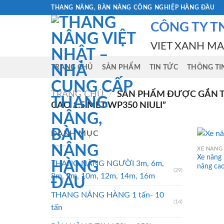
Skip
THANG NÂNG, BÀN NÂNG CÔNG NGHIỆP HÀNG ĐẦU
to
CÔNG TY T
content
VIET XANH M
TRANG CHỦ
SẢN PHẨM
TIN TỨC
THÔNG TI
TRANG CHỦ
/
SẢN PHẨM ĐƯỢC GẮN T
CAO 1.5 MÉT WP350 NIULI”
DANH MỤC
XE NÂNG 
Xe nâng
THANG NÂNG NGƯỜI 3m, 6m,
nâng c
(29)
8m, 9m, 10m, 12m, 14m, 16m
THANG NÂNG HÀNG 1 tấn- 10
(14)
tấn