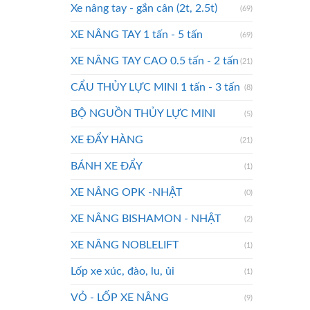
Xe nâng tay - gắn cân (2t, 2.5t)
(69)
XE NÂNG TAY 1 tấn - 5 tấn
(69)
XE NÂNG TAY CAO 0.5 tấn - 2 tấn
(21)
CẨU THỦY LỰC MINI 1 tấn - 3 tấn
(8)
BỘ NGUỒN THỦY LỰC MINI
(5)
XE ĐẨY HÀNG
(21)
BÁNH XE ĐẨY
(1)
XE NÂNG OPK -NHẬT
(0)
XE NÂNG BISHAMON - NHẬT
(2)
XE NÂNG NOBLELIFT
(1)
Lốp xe xúc, đào, lu, ủi
(1)
VỎ - LỐP XE NÂNG
(9)