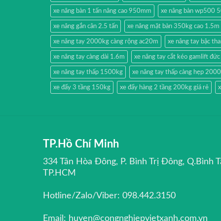
xe nâng bàn 1 tấn nâng cao 950mm
xe nâng bàn wp500 
xe nâng gắn cân 2.5 tấn
xe nâng mặt bàn 350kg cao 1.5m
xe nâng tay 2000kg càng rộng ac20m
xe nâng tay bậc t
xe nâng tay càng dài 1.6m
xe nâng tay cắt kéo gamlift đức
xe nâng tay thấp 1500kg
xe nâng tay thấp càng hẹp 200
xe đẩy 3 tầng 150kg
xe đẩy hàng 2 tầng 200kg giá rẻ
x
TP.Hồ Chí Minh
334 Tân Hòa Đông, P. Bình Trị Đông, Q.Bình T
TP.HCM
Hotline/Zalo/Viber: 098.442.3150
Email: huyen@congnghiepvietxanh.com.vn