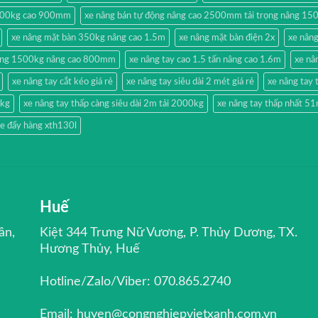
500kg cao 900mm
xe nâng bán tự động nâng cao 2500mm tải trọng nâng 15
xe nâng mặt bàn 350kg nâng cao 1.5m
xe nâng mặt bàn điện 2x
xe nân
hang 1500kg nâng cao 800mm
xe nâng tay cao 1.5 tấn nâng cao 1.6m
xe nâ
xe nâng tay cắt kéo giá rẻ
xe nâng tay siêu dài 2 mét giá rẻ
xe nâng ta
0kg
xe nâng tay thấp càng siêu dài 2m tải 2000kg
xe nâng tay thấp nhất 
e đẩy hàng xth130l
Huế
ân,
Kiệt 344 Trưng Nữ Vương, P. Thủy Dương, TX.
Hương Thủy, Huế
Hotline/Zalo/Viber: 070.865.2740
Email: huyen@congnghiepvietxanh.com.vn