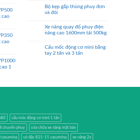
Bộ kẹp gắp thùng phuy đơn
WP500
và đôi
g cao
Xe nâng quay đổ phuy điện
nâng cao 1600mm tải 500kg
WP350
g cao
Cẩu mốc động cơ mini bằng
tay 2 tấn và 3 tấn
WP1000
 cao 1
0x80
cẩu móc động cơ mini 1 tấn
di chuyển phuy
sửa chữa xe nâng mặt bàn
2casumina
vỏ đặc 825-15 casumina
xe nâng 2x