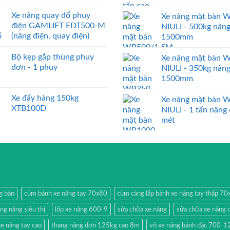
Xe nâng quay đổ phuy
Xe nâng mặt bàn 
điện GAMLIFT EDT500-M
NIULI - 500kg nân
(nâng điện, quay điện)
1500mm
Bộ kẹp gắp thùng phuy
Xe nâng mặt bàn 
đơn - 1 phuy
NIULI - 350kg nân
1500mm
Xe đẩy hàng 150kg
Xe nâng mặt bàn 
XTB100D
NIULI - 1 tấn nâng
mét
g bàn
cùm bánh xe nâng tay 70x80
cùm càng lắp bánh xe nâng tay thấp 7
ang nâng siêu thị
lốp xe nâng 600-9
sửa chữa xe nâng
sửa chữa xe nâng 
e nâng tay cao
thang nâng đơn 125kg cao 8m
vỏ xe nâng bánh đặc 700-1