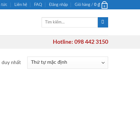
n tức
Liên hệ
FAQ
Đăng nhập
Giỏ hàng /
0
₫
0
Tìm
kiếm:
Hotline: 098 442 3150
ả duy nhất