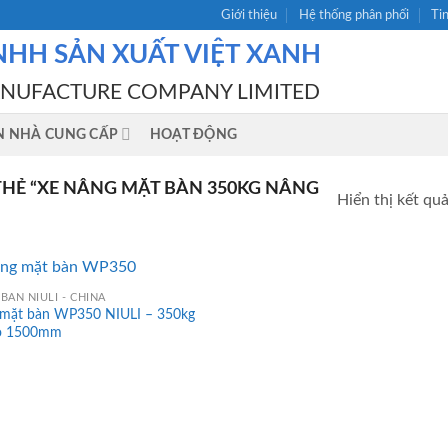
Giới thiệu
Hệ thống phân phối
Ti
NHH SẢN XUẤT VIỆT XANH
ANUFACTURE COMPANY LIMITED
N NHÀ CUNG CẤP
HOẠT ĐỘNG
HẺ “XE NÂNG MẶT BÀN 350KG NÂNG
Hiển thị kết qu
BÀN NIULI - CHINA
 mặt bàn WP350 NIULI – 350kg
ao 1500mm