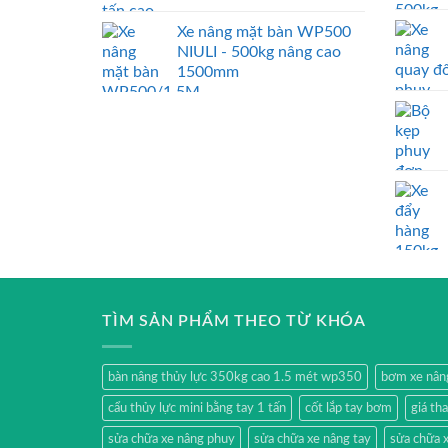
Xe nâng mặt bàn WP500
NIULI - 500kg nâng cao
1500mm
TÌM SẢN PHẨM THEO TỪ KHÓA
bàn nâng thủy lực 350kg cao 1.5 mét wp350
bơm xe nân
cẩu thủy lực mini bằng tay 1 tấn
cốt lắp tay bơm
giá th
sửa chữa xe nâng phuy
sửa chữa xe nâng tay
sửa chữa x