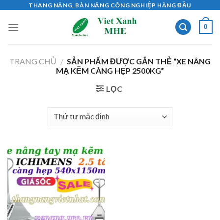
Skip
THANG NÂNG, BÀN NÂNG CÔNG NGHIỆP HÀNG ĐẦU
to
0
content
TRANG CHỦ
/
SẢN PHẨM ĐƯỢC GẮN THẺ “XE NÂNG
MẠ KẼM CÀNG HẸP 2500KG”
LỌC