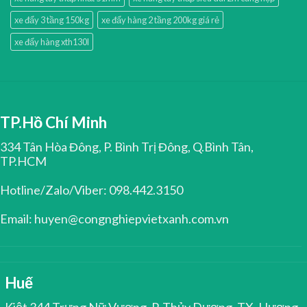
xe đẩy 3 tầng 150kg
xe đẩy hàng 2 tầng 200kg giá rẻ
xe đẩy hàng xth130l
TP.Hồ Chí Minh
334 Tân Hòa Đông, P. Bình Trị Đông, Q.Bình Tân,
TP.HCM
Hotline/Zalo/Viber: 098.442.3150
Email: huyen@congnghiepvietxanh.com.vn
Huế
Kiệt 344 Trưng Nữ Vương, P. Thủy Dương, TX. Hương