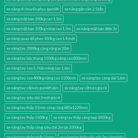
xe nâng di chuyển phuy gamlift
xe nâng gắn cân 2.5 tấn
xe nâng mặt bàn 350kg cao 1.5m
xe nâng mặt bàn 350kg nâng cao 1.5m
xe nâng mặt bàn điện 2x
xe nâng quay đổ phuy 350kg cao 1.4 mét
xe nâng tay 2000kg càng rộng ac20m
xe nâng tay bậc thang 1500kg nâng cao 800mm
xe nâng tay cao 1.5 tấn nâng cao 1.6m
xe nâng tay cao 400kg nâng cao 1100mm
xe nâng tay càng dài 1.6m
xe nâng tay cắt kéo gamlift đức
xe nâng tay cắt kéo giá rẻ
xe nâng tay siêu dài 2 mét giá rẻ
xe nâng tay thấp 51mm càng rộng 685x1220mm
xe nâng tay thấp 1500kg
xe nâng tay thấp càng hẹp 2000kg
xe nâng tay thấp càng siêu dài 2m tải 2000kg
xe nâng tay thấp nhất 51mm
xe nâng tay thấp siêu dài 2m càng hẹp