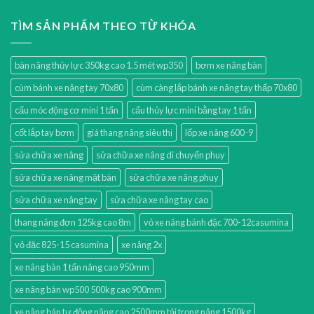
TÌM SẢN PHẨM THEO TỪ KHÓA
bàn nâng thủy lực 350kg cao 1.5 mét wp350
bơm xe nâng bàn
cùm bánh xe nâng tay 70x80
cùm càng lắp bánh xe nâng tay thấp 70x80
cẩu móc động cơ mini 1 tấn
cẩu thủy lực mini bằng tay 1 tấn
cốt lắp tay bơm
giá thang nâng siêu thị
lốp xe nâng 600-9
sửa chữa xe nâng
sửa chữa xe nâng di chuyển phuy
sửa chữa xe nâng mặt bàn
sửa chữa xe nâng phuy
sửa chữa xe nâng tay
sửa chữa xe nâng tay cao
thang nâng đơn 125kg cao 8m
vỏ xe nâng bánh đặc 700-12casumina
vỏ đặc 825-15 casumina
xe nâng 2x
xe nâng bàn 1 tấn nâng cao 950mm
xe nâng bàn wp500 500kg cao 900mm
xe nâng bán tự động nâng cao 2500mm tải trọng nâng 1500kg