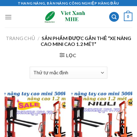
Skip
THANG NÂNG, BÀN NÂNG CÔNG NGHIỆP HÀNG ĐẦU
to
0
content
TRANG CHỦ
/
SẢN PHẨM ĐƯỢC GẮN THẺ “XE NÂNG
CAO MINI CAO 1.2 MÉT”
LỌC