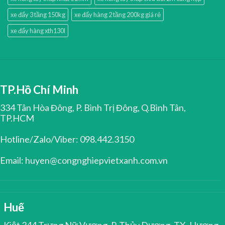
xe đẩy 3 tầng 150kg
xe đẩy hàng 2 tầng 200kg giá rẻ
xe đẩy hàng xth130l
TP.Hồ Chí Minh
334 Tân Hòa Đông, P. Bình Trị Đông, Q.Bình Tân,
TP.HCM
Hotline/Zalo/Viber: 098.442.3150
Email: huyen@congnghiepvietxanh.com.vn
Huế
Kiệt 344 Trưng Nữ Vương, P. Thủy Dương, TX. Hương