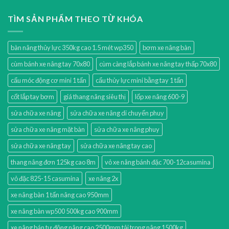
TÌM SẢN PHẨM THEO TỪ KHÓA
bàn nâng thủy lực 350kg cao 1.5 mét wp350
bơm xe nâng bàn
cùm bánh xe nâng tay 70x80
cùm càng lắp bánh xe nâng tay thấp 70x80
cẩu móc động cơ mini 1 tấn
cẩu thủy lực mini bằng tay 1 tấn
cốt lắp tay bơm
giá thang nâng siêu thị
lốp xe nâng 600-9
sửa chữa xe nâng
sửa chữa xe nâng di chuyển phuy
sửa chữa xe nâng mặt bàn
sửa chữa xe nâng phuy
sửa chữa xe nâng tay
sửa chữa xe nâng tay cao
thang nâng đơn 125kg cao 8m
vỏ xe nâng bánh đặc 700-12casumina
vỏ đặc 825-15 casumina
xe nâng 2x
xe nâng bàn 1 tấn nâng cao 950mm
xe nâng bàn wp500 500kg cao 900mm
xe nâng bán tự động nâng cao 2500mm tải trọng nâng 1500kg