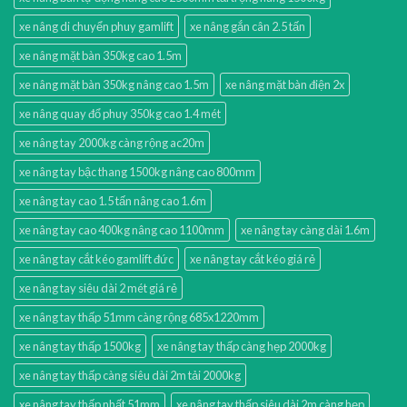
xe nâng di chuyển phuy gamlift
xe nâng gắn cân 2.5 tấn
xe nâng mặt bàn 350kg cao 1.5m
xe nâng mặt bàn 350kg nâng cao 1.5m
xe nâng mặt bàn điện 2x
xe nâng quay đổ phuy 350kg cao 1.4 mét
xe nâng tay 2000kg càng rộng ac20m
xe nâng tay bậc thang 1500kg nâng cao 800mm
xe nâng tay cao 1.5 tấn nâng cao 1.6m
xe nâng tay cao 400kg nâng cao 1100mm
xe nâng tay càng dài 1.6m
xe nâng tay cắt kéo gamlift đức
xe nâng tay cắt kéo giá rẻ
xe nâng tay siêu dài 2 mét giá rẻ
xe nâng tay thấp 51mm càng rộng 685x1220mm
xe nâng tay thấp 1500kg
xe nâng tay thấp càng hẹp 2000kg
xe nâng tay thấp càng siêu dài 2m tải 2000kg
xe nâng tay thấp nhất 51mm
xe nâng tay thấp siêu dài 2m càng hẹp