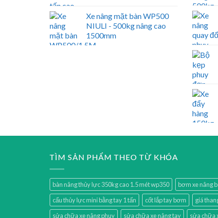
Xe nâng mặt bàn WP500
NIULI - 500kg nâng cao
1500mm
TÌM SẢN PHẨM THEO TỪ KHÓA
bàn nâng thủy lực 350kg cao 1.5 mét wp350
bơm xe nâng 
cẩu thủy lực mini bằng tay 1 tấn
cốt lắp tay bơm
giá than
sửa chữa xe nâng phuy
sửa chữa xe nâng tay
sửa chữa 