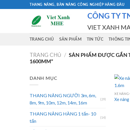
Skip
THANG NÂNG, BÀN NÂNG CÔNG NGHIỆP HÀNG ĐẦU
to
CÔNG TY T
content
VIET XANH M
TRANG CHỦ
SẢN PHẨM
TIN TỨC
THÔNG TI
TRANG CHỦ
/
SẢN PHẨM ĐƯỢC GẮN T
1600MM”
DANH MỤC
XE NÂNG 
THANG NÂNG NGƯỜI 3m, 6m,
Xe nâng 
(29)
8m, 9m, 10m, 12m, 14m, 16m
THANG NÂNG HÀNG 1 tấn- 10
(14)
tấn