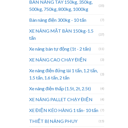
BÀN NÂNG TAY 150kg, 350kg,
(35)
500kg, 750kg, 800kg, 1000kg
Bàn nâng điện 300kg - 10 tấn
(7)
XE NÂNG MẶT BÀN 150kg-1.5
(37)
tấn
Xe nâng bán tự động (1t - 2 tấn)
(11)
XE NÂNG CAO CHẠY ĐIỆN
(3)
Xe nâng điện đứng lái 1 tấn, 1.2 tấn,
(3)
1.5 tấn, 1.6 tấn, 2 tấn
Xe nâng điện thấp (1.5t, 2t, 2.5t)
(4)
XE NÂNG PALLET CHẠY ĐIỆN
(4)
XE ĐIỆN KÉO HÀNG 1 tấn- 10 tấn
(7)
THIẾT BỊ NÂNG PHUY
(15)