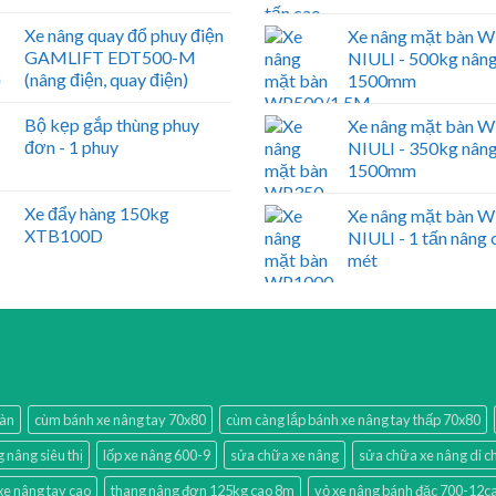
Xe nâng quay đổ phuy điện
Xe nâng mặt bàn 
GAMLIFT EDT500-M
NIULI - 500kg nân
(nâng điện, quay điện)
1500mm
Bộ kẹp gắp thùng phuy
Xe nâng mặt bàn 
đơn - 1 phuy
NIULI - 350kg nân
1500mm
Xe đẩy hàng 150kg
Xe nâng mặt bàn 
XTB100D
NIULI - 1 tấn nâng 
mét
bàn
cùm bánh xe nâng tay 70x80
cùm càng lắp bánh xe nâng tay thấp 70x80
g nâng siêu thị
lốp xe nâng 600-9
sửa chữa xe nâng
sửa chữa xe nâng di 
xe nâng tay cao
thang nâng đơn 125kg cao 8m
vỏ xe nâng bánh đặc 700-12