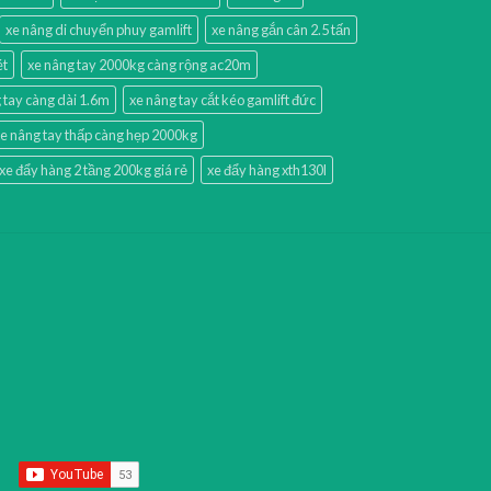
xe nâng di chuyển phuy gamlift
xe nâng gắn cân 2.5 tấn
ét
xe nâng tay 2000kg càng rộng ac20m
 tay càng dài 1.6m
xe nâng tay cắt kéo gamlift đức
e nâng tay thấp càng hẹp 2000kg
xe đẩy hàng 2 tầng 200kg giá rẻ
xe đẩy hàng xth130l