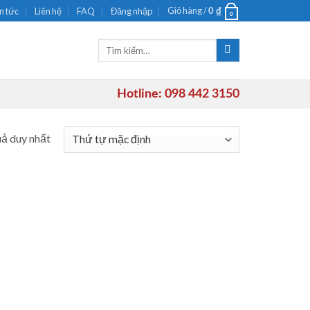
Giỏ hàng /
n tức
Liên hệ
FAQ
Đăng nhập
0
₫
0
Tìm
kiếm:
Hotline: 098 442 3150
uả duy nhất