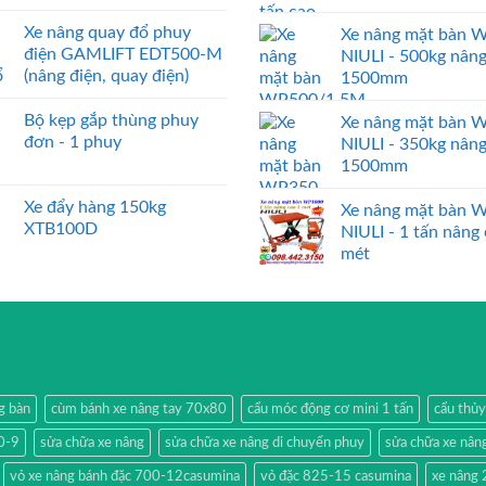
Xe nâng quay đổ phuy
Xe nâng mặt bàn 
điện GAMLIFT EDT500-M
NIULI - 500kg nân
(nâng điện, quay điện)
1500mm
Bộ kẹp gắp thùng phuy
Xe nâng mặt bàn 
đơn - 1 phuy
NIULI - 350kg nân
1500mm
Xe đẩy hàng 150kg
Xe nâng mặt bàn 
XTB100D
NIULI - 1 tấn nâng
mét
g bàn
cùm bánh xe nâng tay 70x80
cẩu móc động cơ mini 1 tấn
cẩu thủy
0-9
sửa chữa xe nâng
sửa chữa xe nâng di chuyển phuy
sửa chữa xe nân
vỏ xe nâng bánh đặc 700-12casumina
vỏ đặc 825-15 casumina
xe nâng 