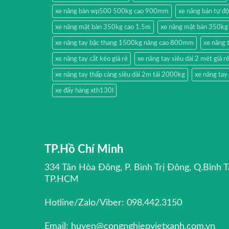
xe nâng bàn wp500 500kg cao 900mm
xe nâng bán tự đ
xe nâng mặt bàn 350kg cao 1.5m
xe nâng mặt bàn 350kg
xe nâng tay bậc thang 1500kg nâng cao 800mm
xe nâng 
xe nâng tay cắt kéo giá rẻ
xe nâng tay siêu dài 2 mét giá r
xe nâng tay thấp càng siêu dài 2m tải 2000kg
xe nâng ta
xe đẩy hàng xth130l
TP.Hồ Chí Minh
334 Tân Hòa Đông, P. Bình Trị Đông, Q.Bình T
TP.HCM
Hotline/Zalo/Viber: 098.442.3150
Email: huyen@congnghiepvietxanh.com.vn