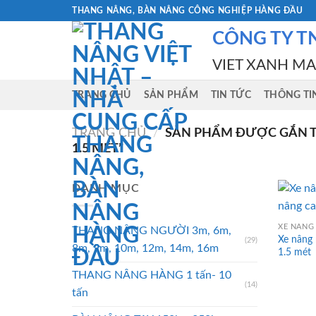
Skip
THANG NÂNG, BÀN NÂNG CÔNG NGHIỆP HÀNG ĐẦU
to
CÔNG TY T
content
VIET XANH M
TRANG CHỦ
SẢN PHẨM
TIN TỨC
THÔNG TI
TRANG CHỦ
/
SẢN PHẨM ĐƯỢC GẮN TH
1.5 MÉT”
DANH MỤC
XE NÂNG 
THANG NÂNG NGƯỜI 3m, 6m,
Xe nâng
(29)
8m, 9m, 10m, 12m, 14m, 16m
1.5 mét
THANG NÂNG HÀNG 1 tấn- 10
(14)
tấn