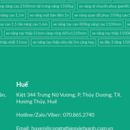
ộng nâng cao 2500mm tải trọng nâng 1500kg
xe nâng di chuyển phuy gamlift
 nâng cao 1.5m
xe nâng mặt bàn điện 2x
xe nâng quay đổ phuy 350kg cao 
tay cao 1.5 tấn nâng cao 1.6m
xe nâng tay cao 400kg nâng cao 1100mm
x
ẻ
xe nâng tay thấp 51mm càng rộng 685x1220mm
xe nâng tay thấp 1500
y thấp nhất 51mm
xe nâng tay thấp siêu dài 2m càng hẹp
xe đẩy 3 tầng 150
Huế
ân,
Kiệt 344 Trưng Nữ Vương, P. Thủy Dương, TX.
Hương Thủy, Huế
Hotline/Zalo/Viber: 070.865.2740
Email: huyen@congnghiepvietxanh.com.vn