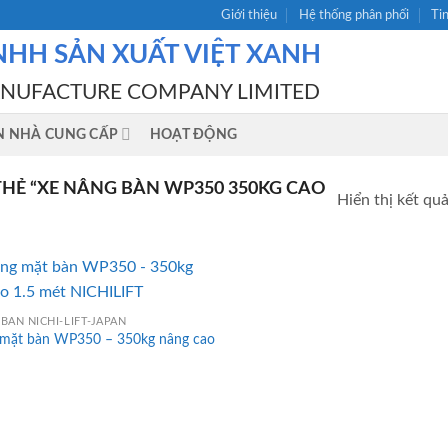
Giới thiệu
Hệ thống phân phối
Ti
NHH SẢN XUẤT VIỆT XANH
ANUFACTURE COMPANY LIMITED
N NHÀ CUNG CẤP
HOẠT ĐỘNG
Ẻ “XE NÂNG BÀN WP350 350KG CAO
Hiển thị kết qu
BÀN NICHI-LIFT-JAPAN
 mặt bàn WP350 – 350kg nâng cao