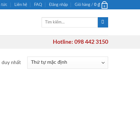
n tức
Liên hệ
FAQ
Đăng nhập
Giỏ hàng /
0
₫
0
Tìm
kiếm:
Hotline: 098 442 3150
ả duy nhất