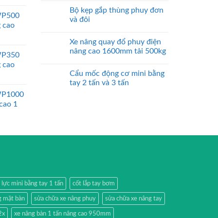
Bộ kẹp gắp thùng phuy đơn
WP500
và đôi
g cao
Xe nâng quay đổ phuy điện
nâng cao 1600mm tải 500kg
WP350
g cao
Cẩu mốc động cơ mini bằng
tay 2 tấn và 3 tấn
WP1000
 cao 1
 lực mini bằng tay 1 tấn
cốt lắp tay bơm
g mặt bàn
sửa chữa xe nâng phuy
sửa chữa xe nâng tay
2x
xe nâng bàn 1 tấn nâng cao 950mm