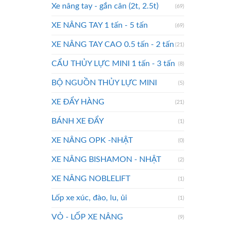
Xe nâng tay - gắn cân (2t, 2.5t)
(69)
XE NÂNG TAY 1 tấn - 5 tấn
(69)
XE NÂNG TAY CAO 0.5 tấn - 2 tấn
(21)
CẨU THỦY LỰC MINI 1 tấn - 3 tấn
(8)
BỘ NGUỒN THỦY LỰC MINI
(5)
XE ĐẨY HÀNG
(21)
BÁNH XE ĐẨY
(1)
XE NÂNG OPK -NHẬT
(0)
XE NÂNG BISHAMON - NHẬT
(2)
XE NÂNG NOBLELIFT
(1)
Lốp xe xúc, đào, lu, ủi
(1)
VỎ - LỐP XE NÂNG
(9)