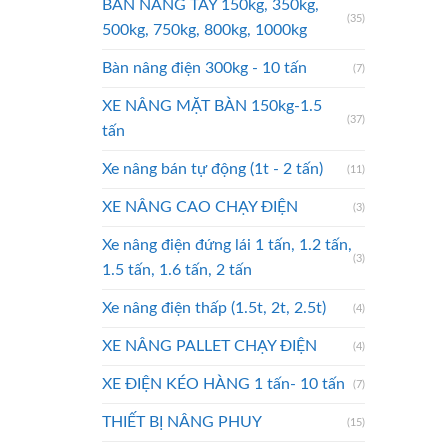
BÀN NÂNG TAY 150kg, 350kg,
(35)
500kg, 750kg, 800kg, 1000kg
Bàn nâng điện 300kg - 10 tấn
(7)
XE NÂNG MẶT BÀN 150kg-1.5
(37)
tấn
Xe nâng bán tự động (1t - 2 tấn)
(11)
XE NÂNG CAO CHẠY ĐIỆN
(3)
Xe nâng điện đứng lái 1 tấn, 1.2 tấn,
(3)
1.5 tấn, 1.6 tấn, 2 tấn
Xe nâng điện thấp (1.5t, 2t, 2.5t)
(4)
XE NÂNG PALLET CHẠY ĐIỆN
(4)
XE ĐIỆN KÉO HÀNG 1 tấn- 10 tấn
(7)
THIẾT BỊ NÂNG PHUY
(15)