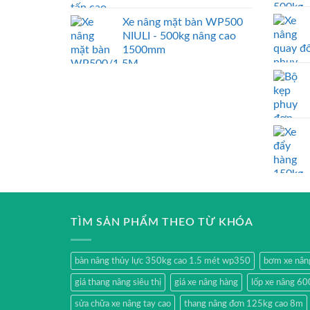
Xe nâng mặt bàn WP500
NIULI - 500kg nâng cao
1500mm
TÌM SẢN PHẨM THEO TỪ KHÓA
bàn nâng thủy lực 350kg cao 1.5 mét wp350
bơm xe nân
giá thang nâng siêu thị
giá xe nâng hàng
lốp xe nâng 60
sửa chữa xe nâng tay cao
thang nâng đơn 125kg cao 8m