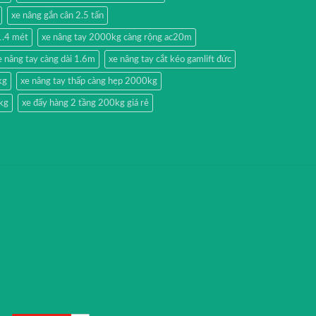
xe nâng gắn cân 2.5 tấn
1.4 mét
xe nâng tay 2000kg càng rộng ac20m
e nâng tay càng dài 1.6m
xe nâng tay cắt kéo gamlift đức
kg
xe nâng tay thấp càng hẹp 2000kg
kg
xe đẩy hàng 2 tầng 200kg giá rẻ