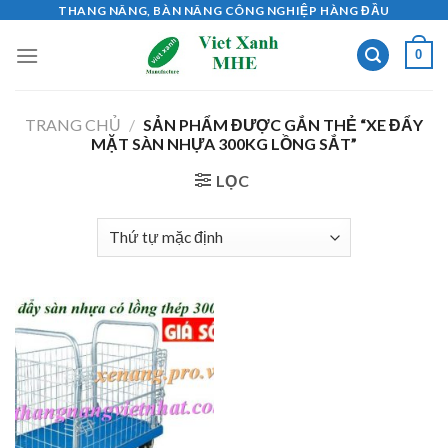
Skip
THANG NÂNG, BÀN NÂNG CÔNG NGHIỆP HÀNG ĐẦU
to
0
content
TRANG CHỦ
/
SẢN PHẨM ĐƯỢC GẮN THẺ “XE ĐẨY
MẶT SÀN NHỰA 300KG LỒNG SẮT”
LỌC