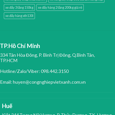
xe đẩy 3 tầng 150kg
xe đẩy hàng 2 tầng 200kg giá rẻ
xe đẩy hàng xth130l
TP.Hồ Chí Minh
334 Tân Hòa Đông, P. Bình Trị Đông, Q.Bình Tân,
TP.HCM
Hotline/Zalo/Viber: 098.442.3150
Email: huyen@congnghiepvietxanh.com.vn
Huế
Kiệt 344 Trưng Nữ Vương, P. Thủy Dương, TX. Hương