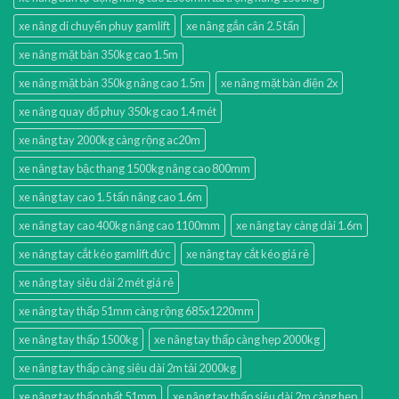
xe nâng di chuyển phuy gamlift
xe nâng gắn cân 2.5 tấn
xe nâng mặt bàn 350kg cao 1.5m
xe nâng mặt bàn 350kg nâng cao 1.5m
xe nâng mặt bàn điện 2x
xe nâng quay đổ phuy 350kg cao 1.4 mét
xe nâng tay 2000kg càng rộng ac20m
xe nâng tay bậc thang 1500kg nâng cao 800mm
xe nâng tay cao 1.5 tấn nâng cao 1.6m
xe nâng tay cao 400kg nâng cao 1100mm
xe nâng tay càng dài 1.6m
xe nâng tay cắt kéo gamlift đức
xe nâng tay cắt kéo giá rẻ
xe nâng tay siêu dài 2 mét giá rẻ
xe nâng tay thấp 51mm càng rộng 685x1220mm
xe nâng tay thấp 1500kg
xe nâng tay thấp càng hẹp 2000kg
xe nâng tay thấp càng siêu dài 2m tải 2000kg
xe nâng tay thấp nhất 51mm
xe nâng tay thấp siêu dài 2m càng hẹp