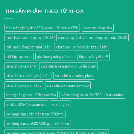
TÌM SẢN PHẨM THEO TỪ KHÓA
bàn nâng thủy lực 350kg cao 1.5 mét wp350
bơm xe nâng bàn
cùm bánh xe nâng tay 70x80
cùm càng lắp bánh xe nâng tay thấp 70x80
cẩu móc động cơ mini 1 tấn
cẩu thủy lực mini bằng tay 1 tấn
cốt lắp tay bơm
giá thang nâng siêu thị
lốp xe nâng 600-9
sửa chữa xe nâng
sửa chữa xe nâng di chuyển phuy
sửa chữa xe nâng mặt bàn
sửa chữa xe nâng phuy
sửa chữa xe nâng tay
sửa chữa xe nâng tay cao
thang nâng đơn 125kg cao 8m
vỏ xe nâng bánh đặc 700-12casumina
vỏ đặc 825-15 casumina
xe nâng 2x
xe nâng bàn 1 tấn nâng cao 950mm
xe nâng bàn wp500 500kg cao 900mm
xe nâng bán tự động nâng cao 2500mm tải trọng nâng 1500kg