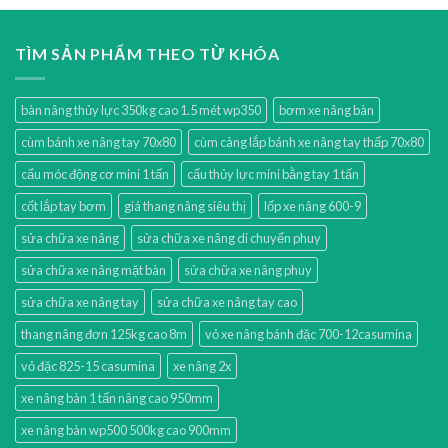
TÌM SẢN PHẨM THEO TỪ KHÓA
bàn nâng thủy lực 350kg cao 1.5 mét wp350
bơm xe nâng bàn
cùm bánh xe nâng tay 70x80
cùm càng lắp bánh xe nâng tay thấp 70x80
cẩu móc động cơ mini 1 tấn
cẩu thủy lực mini bằng tay 1 tấn
cốt lắp tay bơm
giá thang nâng siêu thị
lốp xe nâng 600-9
sửa chữa xe nâng
sửa chữa xe nâng di chuyển phuy
sửa chữa xe nâng mặt bàn
sửa chữa xe nâng phuy
sửa chữa xe nâng tay
sửa chữa xe nâng tay cao
thang nâng đơn 125kg cao 8m
vỏ xe nâng bánh đặc 700-12casumina
vỏ đặc 825-15 casumina
xe nâng 2x
xe nâng bàn 1 tấn nâng cao 950mm
xe nâng bàn wp500 500kg cao 900mm