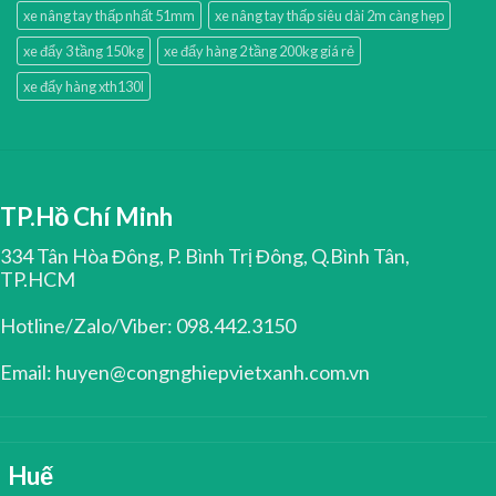
xe nâng tay thấp nhất 51mm
xe nâng tay thấp siêu dài 2m càng hẹp
xe đẩy 3 tầng 150kg
xe đẩy hàng 2 tầng 200kg giá rẻ
xe đẩy hàng xth130l
TP.Hồ Chí Minh
334 Tân Hòa Đông, P. Bình Trị Đông, Q.Bình Tân,
TP.HCM
Hotline/Zalo/Viber: 098.442.3150
Email: huyen@congnghiepvietxanh.com.vn
Huế