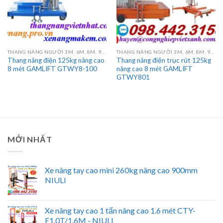
THANG NÂNG NGƯỜI 3M, 6M, 8M, 9M, 10M, 12M, 14M, 16M
THANG NÂNG NGƯỜI 3M, 6M, 8M, 9M, 10M, 12M, 14M, 16M
Thang nâng điện 125kg nâng cao
Thang nâng điện trục rút 125kg
8 mét GAMLIFT GTWY8-100
nâng cao 8 mét GAMLIFT
GTWY801
MỚI NHẤT
Xe nâng tay cao mini 260kg nâng cao 900mm
NIULI
Xe nâng tay cao 1 tấn nâng cao 1.6 mét CTY-
E1.0T/1.6M - NIULI