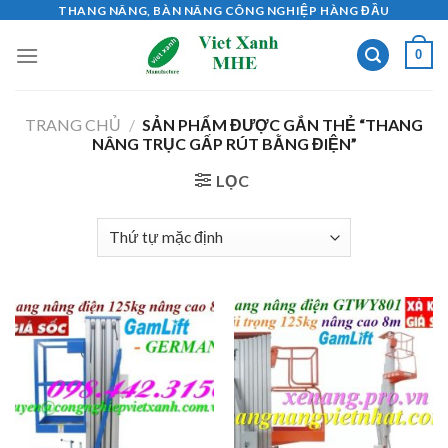
Skip
THANG NÂNG, BÀN NÂNG CÔNG NGHIỆP HÀNG ĐẦU
to
0
content
TRANG CHỦ
/
SẢN PHẨM ĐƯỢC GẮN THẺ “THANG
NÂNG TRỤC GẤP RÚT BẰNG ĐIỆN”
LỌC