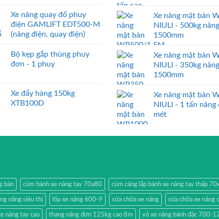
Xe nâng quay đổ phuy
Xe nâng mặt bàn 
điện GAMLIFT EDT500-M
NIULI - 500kg nân
(nâng điện, quay điện)
1500mm
Bộ kẹp gắp thùng phuy
Xe nâng mặt bàn 
đơn - 1 phuy
NIULI - 350kg nân
1500mm
Xe đẩy hàng 150kg
Xe nâng mặt bàn 
XTB100D
NIULI - 1 tấn nâng
mét
g bàn
cùm bánh xe nâng tay 70x80
cùm càng lắp bánh xe nâng tay thấp 7
ang nâng siêu thị
lốp xe nâng 600-9
sửa chữa xe nâng
sửa chữa xe nâng 
e nâng tay cao
thang nâng đơn 125kg cao 8m
vỏ xe nâng bánh đặc 700-1