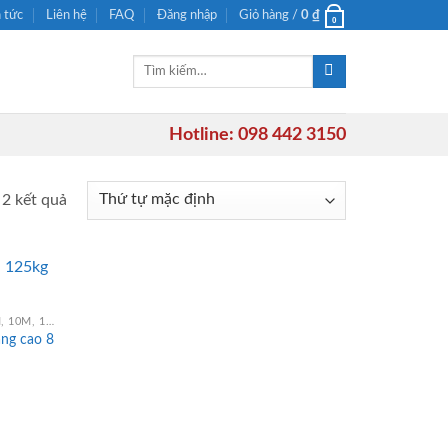
n tức
Liên hệ
FAQ
Đăng nhập
Giỏ hàng /
0
₫
0
Tìm
kiếm:
Hotline: 098 442 3150
 2 kết quả
THANG NÂNG NGƯỜI 3M, 6M, 8M, 9M, 10M, 12M, 14M, 16M
âng cao 8