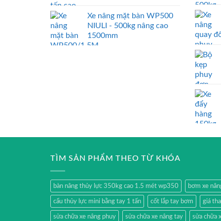
Xe nâng mặt bàn WP500
NIULI - 500kg nâng cao
1500mm
TÌM SẢN PHẨM THEO TỪ KHÓA
bàn nâng thủy lực 350kg cao 1.5 mét wp350
bơm xe nân
cẩu thủy lực mini bằng tay 1 tấn
cốt lắp tay bơm
giá th
sửa chữa xe nâng phuy
sửa chữa xe nâng tay
sửa chữa x