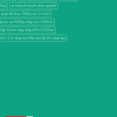
00kg
xe nâng di chuyển phuy gamlift
g quay đổ phuy 350kg cao 1.4 mét
ng tay cao 400kg nâng cao 1100mm
y thấp 51mm càng rộng 685x1220mm
51mm
xe nâng tay thấp siêu dài 2m càng hẹp