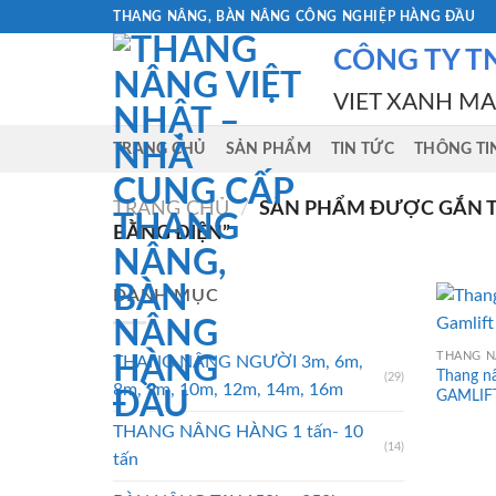
Skip
THANG NÂNG, BÀN NÂNG CÔNG NGHIỆP HÀNG ĐẦU
to
CÔNG TY T
content
VIET XANH M
TRANG CHỦ
SẢN PHẨM
TIN TỨC
THÔNG TI
TRANG CHỦ
/
SẢN PHẨM ĐƯỢC GẮN T
BẰNG ĐIỆN”
DANH MỤC
THANG NÂNG NGƯỜI 3m, 6m,
Thang n
(29)
8m, 9m, 10m, 12m, 14m, 16m
GAMLIF
THANG NÂNG HÀNG 1 tấn- 10
(14)
tấn