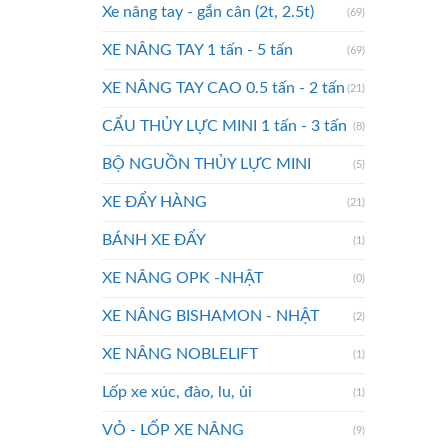
Xe nâng tay - gắn cân (2t, 2.5t)
(69)
XE NÂNG TAY 1 tấn - 5 tấn
(69)
XE NÂNG TAY CAO 0.5 tấn - 2 tấn
(21)
CẨU THỦY LỰC MINI 1 tấn - 3 tấn
(8)
BỘ NGUỒN THỦY LỰC MINI
(5)
XE ĐẨY HÀNG
(21)
BÁNH XE ĐẨY
(1)
XE NÂNG OPK -NHẬT
(0)
XE NÂNG BISHAMON - NHẬT
(2)
XE NÂNG NOBLELIFT
(1)
Lốp xe xúc, đào, lu, ủi
(1)
VỎ - LỐP XE NÂNG
(9)