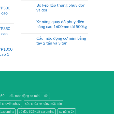
Bộ kẹp gắp thùng phuy đơn
WP500
và đôi
g cao
Xe nâng quay đổ phuy điện
nâng cao 1600mm tải 500kg
WP350
g cao
Cẩu mốc động cơ mini bằng
tay 2 tấn và 3 tấn
WP1000
 cao 1
0x80
cẩu móc động cơ mini 1 tấn
di chuyển phuy
sửa chữa xe nâng mặt bàn
2casumina
vỏ đặc 825-15 casumina
xe nâng 2x