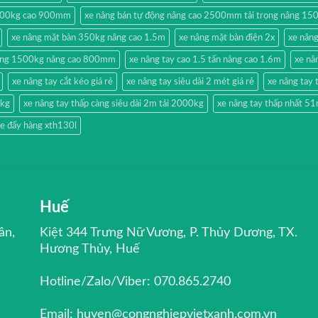
500kg cao 900mm
xe nâng bán tự động nâng cao 2500mm tải trọng nâng 15
xe nâng mặt bàn 350kg nâng cao 1.5m
xe nâng mặt bàn điện 2x
xe nân
hang 1500kg nâng cao 800mm
xe nâng tay cao 1.5 tấn nâng cao 1.6m
xe nâ
xe nâng tay cắt kéo giá rẻ
xe nâng tay siêu dài 2 mét giá rẻ
xe nâng ta
0kg
xe nâng tay thấp càng siêu dài 2m tải 2000kg
xe nâng tay thấp nhất 
e đẩy hàng xth130l
Huế
ân,
Kiệt 344 Trưng Nữ Vương, P. Thủy Dương, TX.
Hương Thủy, Huế
Hotline/Zalo/Viber: 070.865.2740
Email: huyen@congnghiepvietxanh.com.vn