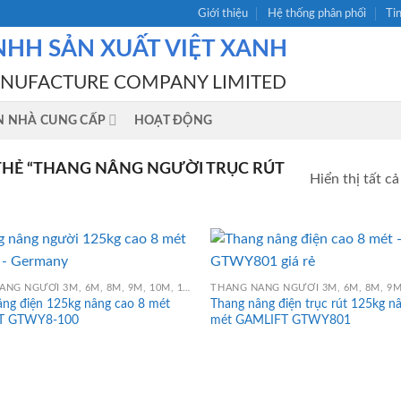
Giới thiệu
Hệ thống phân phối
Ti
NHH SẢN XUẤT VIỆT XANH
ANUFACTURE COMPANY LIMITED
N NHÀ CUNG CẤP
HOẠT ĐỘNG
HẺ “THANG NÂNG NGƯỜI TRỤC RÚT
Hiển thị tất cả
THANG NÂNG NGƯỜI 3M, 6M, 8M, 9M, 10M, 12M, 14M, 16M
âng điện 125kg nâng cao 8 mét
Thang nâng điện trục rút 125kg n
T GTWY8-100
mét GAMLIFT GTWY801