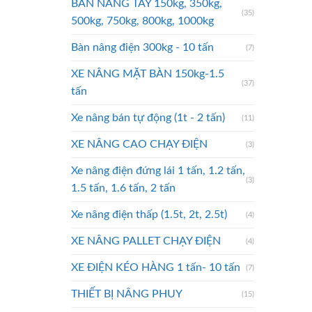
BÀN NÂNG TAY 150kg, 350kg,
(35)
500kg, 750kg, 800kg, 1000kg
Bàn nâng điện 300kg - 10 tấn
(7)
XE NÂNG MẶT BÀN 150kg-1.5
(37)
tấn
Xe nâng bán tự động (1t - 2 tấn)
(11)
XE NÂNG CAO CHẠY ĐIỆN
(3)
Xe nâng điện đứng lái 1 tấn, 1.2 tấn,
(3)
1.5 tấn, 1.6 tấn, 2 tấn
Xe nâng điện thấp (1.5t, 2t, 2.5t)
(4)
XE NÂNG PALLET CHẠY ĐIỆN
(4)
XE ĐIỆN KÉO HÀNG 1 tấn- 10 tấn
(7)
THIẾT BỊ NÂNG PHUY
(15)