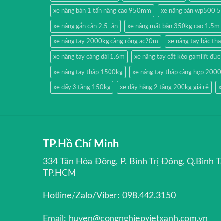
xe nâng bàn 1 tấn nâng cao 950mm
xe nâng bàn wp500 
xe nâng gắn cân 2.5 tấn
xe nâng mặt bàn 350kg cao 1.5m
xe nâng tay 2000kg càng rộng ac20m
xe nâng tay bậc t
xe nâng tay càng dài 1.6m
xe nâng tay cắt kéo gamlift đức
xe nâng tay thấp 1500kg
xe nâng tay thấp càng hẹp 200
xe đẩy 3 tầng 150kg
xe đẩy hàng 2 tầng 200kg giá rẻ
x
TP.Hồ Chí Minh
334 Tân Hòa Đông, P. Bình Trị Đông, Q.Bình T
TP.HCM
Hotline/Zalo/Viber: 098.442.3150
Email: huyen@congnghiepvietxanh.com.vn