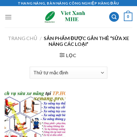
Skip
THANG NÂNG, BÀN NÂNG CÔNG NGHIỆP HÀNG ĐẦU
to
0
content
TRANG CHỦ
/
SẢN PHẨM ĐƯỢC GẮN THẺ “SỬA XE
NÂNG CÁC LOẠI”
LỌC