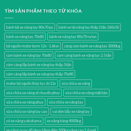
TÌM SẢN PHẨM THEO TỪ KHÓA
bánh tải xe nâng tay 80x70 pu
bánh xe lái nâng tay thấp 2 tấn 160x50
bánh xe nâng tay 70x80
bánh xe nâng tay 80x70 nylon
bộ nguồn motor bơm 12v -1.6kw
càng cùm bánh xe nâng tay 3000kg
cùm bánh xe nâng tay 70x80
cùm càng bánh xe nâng tay 2.5 tấn
cùm càng lắp bánh xe nâng tay thấp 3 tấn
cùm càng lắp bánh xe nâng tay thấp 70x80
motor bộ nguồn thủy lực dc12v
sửa chữa xe nâng
sửa chữa xe nâng di chuyển phuy
sửa chữa xe nâng mặt bàn
sửa chữa xe nâng phuy
sửa chữa xe nâng tay
sửa chữa xe nâng tay cao
vai đòn bẫy xe nâng tay
vỏ xe nâng yokohama
xe nâng hàng 4000kg
xe nâng quay đổ phuy bằng điện 500kg nâng cao 1.6 mét