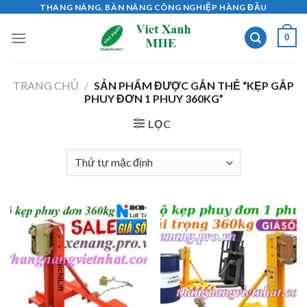
Skip
THANG NÂNG, BÀN NÂNG CÔNG NGHIỆP HÀNG ĐẦU
to
0
content
TRANG CHỦ
/
SẢN PHẨM ĐƯỢC GẮN THẺ “KẸP GẮP
PHUY ĐƠN 1 PHUY 360KG”
LỌC