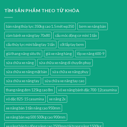
TÌM SẢN PHẨM THEO TỪ KHÓA
bàn nâng thủy lực 350kg cao 1.5 mét wp350
bơm xe nâng bàn
cùm bánh xe nâng tay 70x80
cẩu móc động cơ mini 1 tấn
cẩu thủy lực mini bằng tay 1 tấn
cốt lắp tay bơm
giá thang nâng siêu thị
giá xe nâng hàng
lốp xe nâng 600-9
sửa chữa xe nâng
sửa chữa xe nâng di chuyển phuy
sửa chữa xe nâng mặt bàn
sửa chữa xe nâng phuy
sửa chữa xe nâng tay
sửa chữa xe nâng tay cao
thang nâng đơn 125kg cao 8m
vỏ xe nâng bánh đặc 700-12casumina
vỏ đặc 825-15 casumina
xe nâng 2x
xe nâng bàn 1 tấn nâng cao 950mm
xe nâng bàn wp500 500kg cao 900mm
xe nâng bán tự động nâng cao 2500mm tải trọng nâng 1500kg