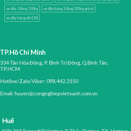
xe đẩy 3 tầng 150kg
xe đẩy hàng 2 tầng 200kg giá rẻ
xe đẩy hàng xth130l
TP.Hồ Chí Minh
334 Tân Hòa Đông, P. Bình Trị Đông, Q.Bình Tân,
TP.HCM
Hotline/Zalo/Viber: 098.442.3150
Email: huyen@congnghiepvietxanh.com.vn
Huế
Kiệt 344 Trưng Nữ Vương, P. Thủy Dương, TX. Hương