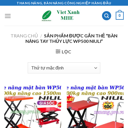
Skip
THANG NÂNG, BÀN NÂNG CÔNG NGHIỆP HÀNG ĐẦU
to
0
content
TRANG CHỦ
/
SẢN PHẨM ĐƯỢC GẮN THẺ “BÀN
NÂNG TAY THỦY LỰC WP500 NIULI”
LỌC