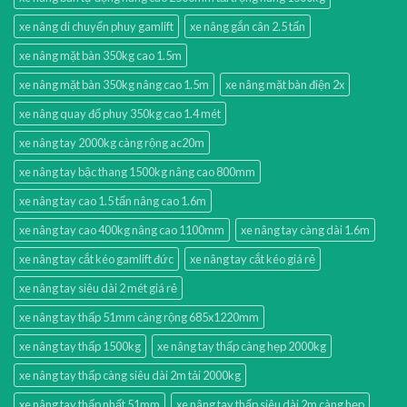
xe nâng di chuyển phuy gamlift
xe nâng gắn cân 2.5 tấn
xe nâng mặt bàn 350kg cao 1.5m
xe nâng mặt bàn 350kg nâng cao 1.5m
xe nâng mặt bàn điện 2x
xe nâng quay đổ phuy 350kg cao 1.4 mét
xe nâng tay 2000kg càng rộng ac20m
xe nâng tay bậc thang 1500kg nâng cao 800mm
xe nâng tay cao 1.5 tấn nâng cao 1.6m
xe nâng tay cao 400kg nâng cao 1100mm
xe nâng tay càng dài 1.6m
xe nâng tay cắt kéo gamlift đức
xe nâng tay cắt kéo giá rẻ
xe nâng tay siêu dài 2 mét giá rẻ
xe nâng tay thấp 51mm càng rộng 685x1220mm
xe nâng tay thấp 1500kg
xe nâng tay thấp càng hẹp 2000kg
xe nâng tay thấp càng siêu dài 2m tải 2000kg
xe nâng tay thấp nhất 51mm
xe nâng tay thấp siêu dài 2m càng hẹp