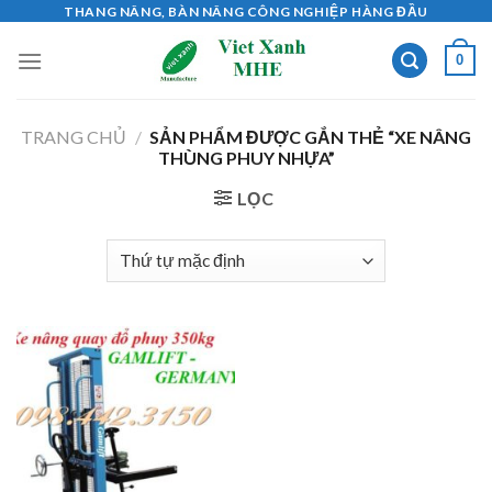
Skip
THANG NÂNG, BÀN NÂNG CÔNG NGHIỆP HÀNG ĐẦU
to
0
content
TRANG CHỦ
/
SẢN PHẨM ĐƯỢC GẮN THẺ “XE NÂNG
THÙNG PHUY NHỰA”
LỌC