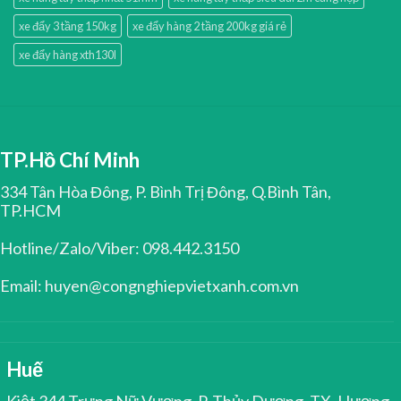
xe đẩy 3 tầng 150kg
xe đẩy hàng 2 tầng 200kg giá rẻ
xe đẩy hàng xth130l
TP.Hồ Chí Minh
334 Tân Hòa Đông, P. Bình Trị Đông, Q.Bình Tân,
TP.HCM
Hotline/Zalo/Viber: 098.442.3150
Email: huyen@congnghiepvietxanh.com.vn
Huế
Kiệt 344 Trưng Nữ Vương, P. Thủy Dương, TX. Hương