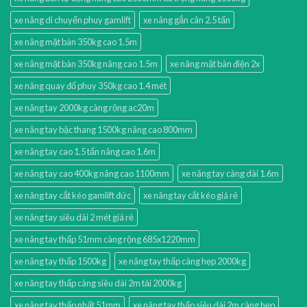
xe nâng di chuyển phuy gamlift
xe nâng gắn cân 2.5 tấn
xe nâng mặt bàn 350kg cao 1.5m
xe nâng mặt bàn 350kg nâng cao 1.5m
xe nâng mặt bàn điện 2x
xe nâng quay đổ phuy 350kg cao 1.4 mét
xe nâng tay 2000kg càng rộng ac20m
xe nâng tay bậc thang 1500kg nâng cao 800mm
xe nâng tay cao 1.5 tấn nâng cao 1.6m
xe nâng tay cao 400kg nâng cao 1100mm
xe nâng tay càng dài 1.6m
xe nâng tay cắt kéo gamlift đức
xe nâng tay cắt kéo giá rẻ
xe nâng tay siêu dài 2 mét giá rẻ
xe nâng tay thấp 51mm càng rộng 685x1220mm
xe nâng tay thấp 1500kg
xe nâng tay thấp càng hẹp 2000kg
xe nâng tay thấp càng siêu dài 2m tải 2000kg
xe nâng tay thấp nhất 51mm
xe nâng tay thấp siêu dài 2m càng hẹp