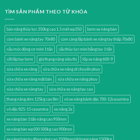
TÌM SẢN PHẨM THEO TỪ KHÓA
bàn nâng thủy lực 350kg cao 1.5 mét wp350
bơm xe nâng bàn
cùm bánh xe nâng tay 70x80
cùm càng lắp bánh xe nâng tay thấp 70x80
cẩu móc động cơ mini 1 tấn
cẩu thủy lực mini bằng tay 1 tấn
cốt lắp tay bơm
giá thang nâng siêu thị
lốp xe nâng 600-9
sửa chữa xe nâng
sửa chữa xe nâng di chuyển phuy
sửa chữa xe nâng mặt bàn
sửa chữa xe nâng phuy
sửa chữa xe nâng tay
sửa chữa xe nâng tay cao
thang nâng đơn 125kg cao 8m
vỏ xe nâng bánh đặc 700-12casumina
vỏ đặc 825-15 casumina
xe nâng 2x
xe nâng bàn 1 tấn nâng cao 950mm
xe nâng bàn wp500 500kg cao 900mm
xe nâng bán tự động nâng cao 2500mm tải trọng nâng 1500kg