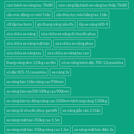
cùm bánh xe nâng tay 70x80
cùm càng lắp bánh xe nâng tay thấp 70x80
cẩu móc động cơ mini 1 tấn
cẩu thủy lực mini bằng tay 1 tấn
cốt lắp tay bơm
giá thang nâng siêu thị
lốp xe nâng 600-9
sửa chữa xe nâng
sửa chữa xe nâng di chuyển phuy
sửa chữa xe nâng mặt bàn
sửa chữa xe nâng phuy
sửa chữa xe nâng tay
sửa chữa xe nâng tay cao
thang nâng đơn 125kg cao 8m
vỏ xe nâng bánh đặc 700-12casumina
vỏ đặc 825-15 casumina
xe nâng 2x
xe nâng bàn 1 tấn nâng cao 950mm
xe nâng bàn wp500 500kg cao 900mm
xe nâng bán tự động nâng cao 2500mm tải trọng nâng 1500kg
xe nâng di chuyển phuy gamlift
xe nâng gắn cân 2.5 tấn
xe nâng mặt bàn 350kg cao 1.5m
xe nâng mặt bàn 350kg nâng cao 1.5m
xe nâng mặt bàn điện 2x