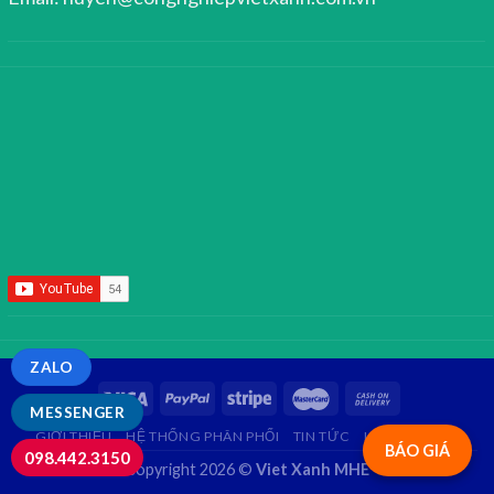
ZALO
MESSENGER
GIỚI THIỆU
HỆ THỐNG PHÂN PHỐI
TIN TỨC
LIÊN HỆ
FAQ
BÁO GIÁ
098.442.3150
Copyright 2026 ©
Viet Xanh MHE