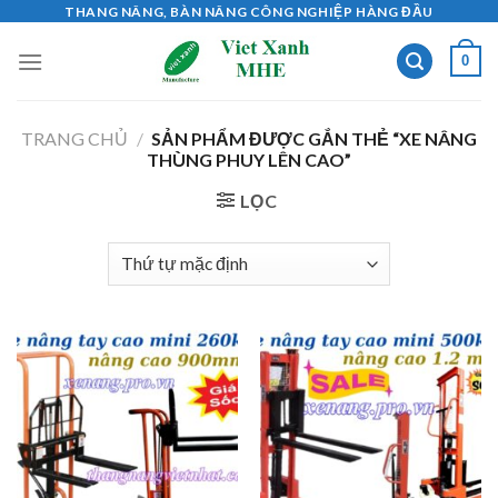
Skip
THANG NÂNG, BÀN NÂNG CÔNG NGHIỆP HÀNG ĐẦU
to
0
content
TRANG CHỦ
/
SẢN PHẨM ĐƯỢC GẮN THẺ “XE NÂNG
THÙNG PHUY LÊN CAO”
LỌC