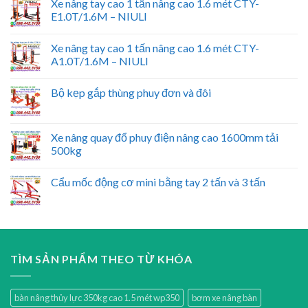
Xe nâng tay cao 1 tấn nâng cao 1.6 mét CTY-
E1.0T/1.6M – NIULI
Xe nâng tay cao 1 tấn nâng cao 1.6 mét CTY-
A1.0T/1.6M – NIULI
Bộ kẹp gắp thùng phuy đơn và đôi
Xe nâng quay đổ phuy điện nâng cao 1600mm tải
500kg
Cẩu mốc động cơ mini bằng tay 2 tấn và 3 tấn
TÌM SẢN PHẨM THEO TỪ KHÓA
bàn nâng thủy lực 350kg cao 1.5 mét wp350
bơm xe nâng bàn