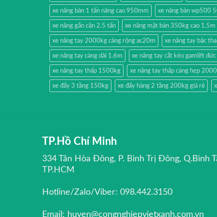
xe nâng bàn 1 tấn nâng cao 950mm
xe nâng bàn wp500 
xe nâng gắn cân 2.5 tấn
xe nâng mặt bàn 350kg cao 1.5m
xe nâng tay 2000kg càng rộng ac20m
xe nâng tay bậc t
xe nâng tay càng dài 1.6m
xe nâng tay cắt kéo gamlift đức
xe nâng tay thấp 1500kg
xe nâng tay thấp càng hẹp 200
xe đẩy 3 tầng 150kg
xe đẩy hàng 2 tầng 200kg giá rẻ
x
TP.Hồ Chí Minh
334 Tân Hòa Đông, P. Bình Trị Đông, Q.Bình T
TP.HCM
Hotline/Zalo/Viber: 098.442.3150
Email: huyen@congnghiepvietxanh.com.vn