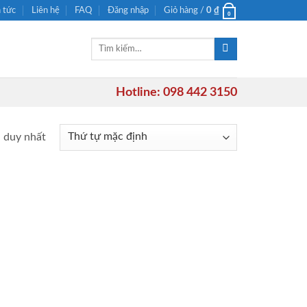
n tức
Liên hệ
FAQ
Đăng nhập
Giỏ hàng /
0
₫
0
Tìm
kiếm:
Hotline: 098 442 3150
ả duy nhất