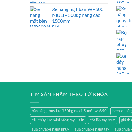
Xe nâng mặt bàn WP500
NIULI - 500kg nâng cao
1500mm
TÌM SẢN PHẨM THEO TỪ KHÓA
bàn nâng thủy lực 350kg cao 1.5 mét wp350
bơm xe nân
cẩu thủy lực mini bằng tay 1 tấn
cốt lắp tay bơm
giá th
sửa chữa xe nâng phuy
sửa chữa xe nâng tay
sửa chữa x