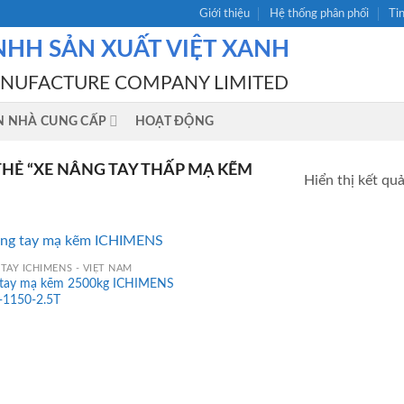
Giới thiệu
Hệ thống phân phối
Ti
NHH SẢN XUẤT VIỆT XANH
ANUFACTURE COMPANY LIMITED
N NHÀ CUNG CẤP
HOẠT ĐỘNG
Ẻ “XE NÂNG TAY THẤP MẠ KẼM
Hiển thị kết qu
TAY ICHIMENS - VIỆT NAM
 tay mạ kẽm 2500kg ICHIMENS
1150-2.5T