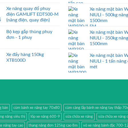
Xe nâng quay đổ phuy
Xe nâng mặt bàn 
điện GAMLIFT EDT500-M
NIULI - 500kg nân
(nâng điện, quay điện)
1500mm
Bộ kẹp gắp thùng phuy
Xe nâng mặt bàn 
đơn - 1 phuy
NIULI - 350kg nân
1500mm
Xe đẩy hàng 150kg
Xe nâng mặt bàn 
XTB100D
NIULI - 1 tấn nâng
mét
g bàn
cùm bánh xe nâng tay 70x80
cùm càng lắp bánh xe nâng tay thấp 7
ang nâng siêu thị
lốp xe nâng 600-9
sửa chữa xe nâng
sửa chữa xe nâng 
e nâng tay cao
thang nâng đơn 125kg cao 8m
vỏ xe nâng bánh đặc 700-1