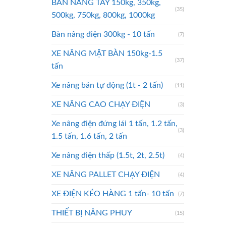
BÀN NÂNG TAY 150kg, 350kg,
(35)
500kg, 750kg, 800kg, 1000kg
Bàn nâng điện 300kg - 10 tấn
(7)
XE NÂNG MẶT BÀN 150kg-1.5
(37)
tấn
Xe nâng bán tự động (1t - 2 tấn)
(11)
XE NÂNG CAO CHẠY ĐIỆN
(3)
Xe nâng điện đứng lái 1 tấn, 1.2 tấn,
(3)
1.5 tấn, 1.6 tấn, 2 tấn
Xe nâng điện thấp (1.5t, 2t, 2.5t)
(4)
XE NÂNG PALLET CHẠY ĐIỆN
(4)
XE ĐIỆN KÉO HÀNG 1 tấn- 10 tấn
(7)
THIẾT BỊ NÂNG PHUY
(15)