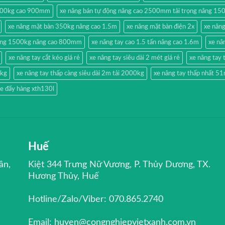
500kg cao 900mm
xe nâng bán tự động nâng cao 2500mm tải trọng nâng 15
xe nâng mặt bàn 350kg nâng cao 1.5m
xe nâng mặt bàn điện 2x
xe nân
hang 1500kg nâng cao 800mm
xe nâng tay cao 1.5 tấn nâng cao 1.6m
xe nâ
xe nâng tay cắt kéo giá rẻ
xe nâng tay siêu dài 2 mét giá rẻ
xe nâng ta
0kg
xe nâng tay thấp càng siêu dài 2m tải 2000kg
xe nâng tay thấp nhất 
e đẩy hàng xth130l
Huế
ân,
Kiệt 344 Trưng Nữ Vương, P. Thủy Dương, TX.
Hương Thủy, Huế
Hotline/Zalo/Viber: 070.865.2740
Email: huyen@congnghiepvietxanh.com.vn