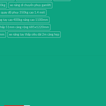
00kg
xe nâng di chuyển phuy gamlift
g quay đổ phuy 350kg cao 1.4 mét
ng tay cao 400kg nâng cao 1100mm
y thấp 51mm càng rộng 685x1220mm
51mm
xe nâng tay thấp siêu dài 2m càng hẹp