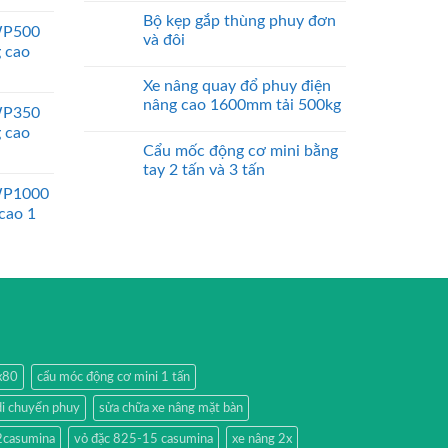
Bộ kẹp gắp thùng phuy đơn
WP500
và đôi
g cao
Xe nâng quay đổ phuy điện
nâng cao 1600mm tải 500kg
WP350
g cao
Cẩu mốc động cơ mini bằng
tay 2 tấn và 3 tấn
WP1000
 cao 1
0x80
cẩu móc động cơ mini 1 tấn
di chuyển phuy
sửa chữa xe nâng mặt bàn
2casumina
vỏ đặc 825-15 casumina
xe nâng 2x