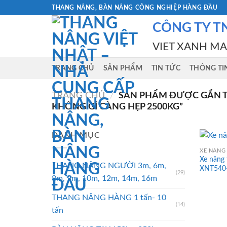
Skip
THANG NÂNG, BÀN NÂNG CÔNG NGHIỆP HÀNG ĐẦU
to
CÔNG TY T
content
VIET XANH M
TRANG CHỦ
SẢN PHẨM
TIN TỨC
THÔNG TI
TRANG CHỦ
/
SẢN PHẨM ĐƯỢC GẮN TH
KHÔNG GỈ CÀNG HẸP 2500KG”
DANH MỤC
XE NÂNG 
Xe nâng
THANG NÂNG NGƯỜI 3m, 6m,
XNT540-
(29)
8m, 9m, 10m, 12m, 14m, 16m
THANG NÂNG HÀNG 1 tấn- 10
(14)
tấn