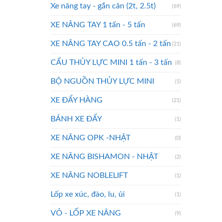
Xe nâng tay - gắn cân (2t, 2.5t)
(69)
XE NÂNG TAY 1 tấn - 5 tấn
(69)
XE NÂNG TAY CAO 0.5 tấn - 2 tấn
(21)
CẨU THỦY LỰC MINI 1 tấn - 3 tấn
(8)
BỘ NGUỒN THỦY LỰC MINI
(5)
XE ĐẨY HÀNG
(21)
BÁNH XE ĐẨY
(1)
XE NÂNG OPK -NHẬT
(0)
XE NÂNG BISHAMON - NHẬT
(2)
XE NÂNG NOBLELIFT
(1)
Lốp xe xúc, đào, lu, ủi
(1)
VỎ - LỐP XE NÂNG
(9)