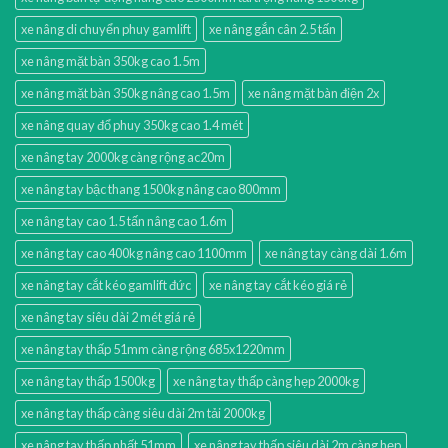
xe nâng di chuyển phuy gamlift
xe nâng gắn cân 2.5 tấn
xe nâng mặt bàn 350kg cao 1.5m
xe nâng mặt bàn 350kg nâng cao 1.5m
xe nâng mặt bàn điện 2x
xe nâng quay đổ phuy 350kg cao 1.4 mét
xe nâng tay 2000kg càng rộng ac20m
xe nâng tay bậc thang 1500kg nâng cao 800mm
xe nâng tay cao 1.5 tấn nâng cao 1.6m
xe nâng tay cao 400kg nâng cao 1100mm
xe nâng tay càng dài 1.6m
xe nâng tay cắt kéo gamlift đức
xe nâng tay cắt kéo giá rẻ
xe nâng tay siêu dài 2 mét giá rẻ
xe nâng tay thấp 51mm càng rộng 685x1220mm
xe nâng tay thấp 1500kg
xe nâng tay thấp càng hẹp 2000kg
xe nâng tay thấp càng siêu dài 2m tải 2000kg
xe nâng tay thấp nhất 51mm
xe nâng tay thấp siêu dài 2m càng hẹp