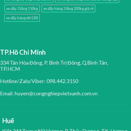
xe đẩy 3 tầng 150kg
xe đẩy hàng 2 tầng 200kg giá rẻ
xe đẩy hàng xth130l
TP.Hồ Chí Minh
334 Tân Hòa Đông, P. Bình Trị Đông, Q.Bình Tân,
TP.HCM
Hotline/Zalo/Viber: 098.442.3150
Email: huyen@congnghiepvietxanh.com.vn
Huế
Kiệt 344 Trưng Nữ Vương, P. Thủy Dương, TX. Hương