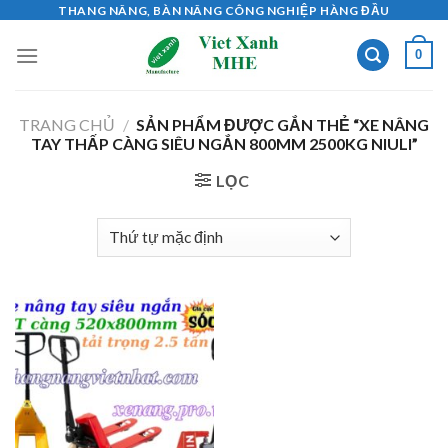
Skip
THANG NÂNG, BÀN NÂNG CÔNG NGHIỆP HÀNG ĐẦU
to
0
content
TRANG CHỦ
/
SẢN PHẨM ĐƯỢC GẮN THẺ “XE NÂNG
TAY THẤP CÀNG SIÊU NGẮN 800MM 2500KG NIULI”
LỌC