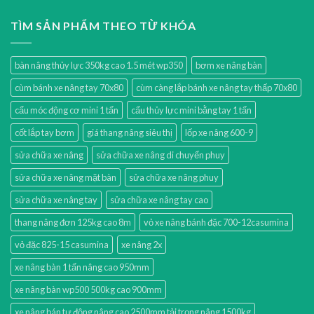
TÌM SẢN PHẨM THEO TỪ KHÓA
bàn nâng thủy lực 350kg cao 1.5 mét wp350
bơm xe nâng bàn
cùm bánh xe nâng tay 70x80
cùm càng lắp bánh xe nâng tay thấp 70x80
cẩu móc động cơ mini 1 tấn
cẩu thủy lực mini bằng tay 1 tấn
cốt lắp tay bơm
giá thang nâng siêu thị
lốp xe nâng 600-9
sửa chữa xe nâng
sửa chữa xe nâng di chuyển phuy
sửa chữa xe nâng mặt bàn
sửa chữa xe nâng phuy
sửa chữa xe nâng tay
sửa chữa xe nâng tay cao
thang nâng đơn 125kg cao 8m
vỏ xe nâng bánh đặc 700-12casumina
vỏ đặc 825-15 casumina
xe nâng 2x
xe nâng bàn 1 tấn nâng cao 950mm
xe nâng bàn wp500 500kg cao 900mm
xe nâng bán tự động nâng cao 2500mm tải trọng nâng 1500kg