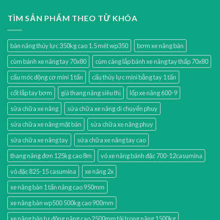
TÌM SẢN PHẨM THEO TỪ KHÓA
bàn nâng thủy lực 350kg cao 1.5 mét wp350
bơm xe nâng bàn
cùm bánh xe nâng tay 70x80
cùm càng lắp bánh xe nâng tay thấp 70x80
cẩu móc động cơ mini 1 tấn
cẩu thủy lực mini bằng tay 1 tấn
cốt lắp tay bơm
giá thang nâng siêu thị
lốp xe nâng 600-9
sửa chữa xe nâng
sửa chữa xe nâng di chuyển phuy
sửa chữa xe nâng mặt bàn
sửa chữa xe nâng phuy
sửa chữa xe nâng tay
sửa chữa xe nâng tay cao
thang nâng đơn 125kg cao 8m
vỏ xe nâng bánh đặc 700-12casumina
vỏ đặc 825-15 casumina
xe nâng 2x
xe nâng bàn 1 tấn nâng cao 950mm
xe nâng bàn wp500 500kg cao 900mm
xe nâng bán tự động nâng cao 2500mm tải trọng nâng 1500kg