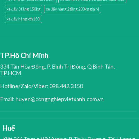
xe đẩy 3 tầng 150kg
xe đẩy hàng 2 tầng 200kg giá rẻ
xe đẩy hàng xth130l
TP.Hồ Chí Minh
334 Tân Hòa Đông, P. Bình Trị Đông, Q.Bình Tân,
TP.HCM
Hotline/Zalo/Viber: 098.442.3150
Email: huyen@congnghiepvietxanh.com.vn
Huế
Kiệt 344 Trưng Nữ Vương, P. Thủy Dương, TX. Hương