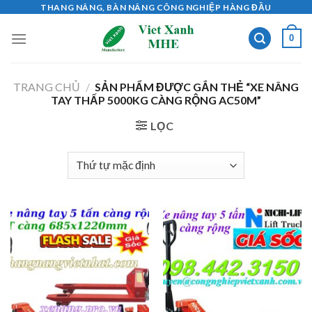
Skip
THANG NÂNG, BÀN NÂNG CÔNG NGHIỆP HÀNG ĐẦU
to
0
content
TRANG CHỦ
/
SẢN PHẨM ĐƯỢC GẮN THẺ “XE NÂNG
TAY THẤP 5000KG CÀNG RỘNG AC50M”
LỌC