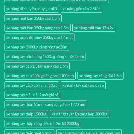
xe nâng di chuyển phuy gamlift
xe nâng gắn cân 2.5 tấn
xe nâng mặt bàn 350kg cao 1.5m
xe nâng mặt bàn 350kg nâng cao 1.5m
xe nâng mặt bàn điện 2x
xe nâng quay đổ phuy 350kg cao 1.4 mét
xe nâng tay 2000kg càng rộng ac20m
xe nâng tay bậc thang 1500kg nâng cao 800mm
xe nâng tay cao 1.5 tấn nâng cao 1.6m
xe nâng tay cao 400kg nâng cao 1100mm
xe nâng tay càng dài 1.6m
xe nâng tay cắt kéo gamlift đức
xe nâng tay cắt kéo giá rẻ
xe nâng tay siêu dài 2 mét giá rẻ
xe nâng tay thấp 51mm càng rộng 685x1220mm
xe nâng tay thấp 1500kg
xe nâng tay thấp càng hẹp 2000kg
xe nâng tay thấp càng siêu dài 2m tải 2000kg
xe nâng tay thấp nhất 51mm
xe nâng tay thấp siêu dài 2m càng hẹp