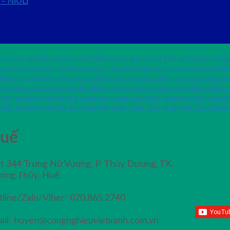
 – NIULI
cùm càng lắp bánh xe nâng tay thấp 70x80
cẩu móc động cơ mini 1 tấn
cẩu thủy lực mini bằn
sửa chữa xe nâng phuy
sửa chữa xe nâng tay
sửa chữa xe nâng tay cao
thang nâng đơn 125kg
o 900mm
xe nâng bán tự động nâng cao 2500mm tải trọng nâng 1500kg
xe nâng di chuyển phu
phuy 350kg cao 1.4 mét
xe nâng tay 2000kg càng rộng ac20m
xe nâng tay bậc thang 1500kg
ft đức
xe nâng tay cắt kéo giá rẻ
xe nâng tay siêu dài 2 mét giá rẻ
xe nâng tay thấp 51mm c
 51mm
xe nâng tay thấp siêu dài 2m càng hẹp
xe đẩy 3 tầng 150kg
xe đẩy hàng 2 tầng 200kg g
uế
ệt 344 Trưng Nữ Vương, P. Thủy Dương, TX.
ơng Thủy, Huế
tline/Zalo/Viber: 070.865.2740
ail: huyen@congnghiepvietxanh.com.vn