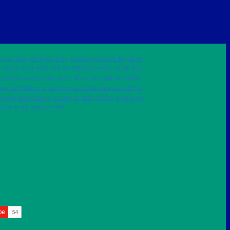
g tay 1 tấn
cốt lắp tay bơm
giá thang nâng siêu thị
lốp xe
 cao 8m
vỏ xe nâng bánh đặc 700-12casumina
vỏ đặc 825-
y gamlift
xe nâng gắn cân 2.5 tấn
xe nâng mặt bàn 350kg
 nâng cao 800mm
xe nâng tay cao 1.5 tấn nâng cao 1.6m
xe
àng rộng 685x1220mm
xe nâng tay thấp 1500kg
xe nâng tay
iá rẻ
xe đẩy hàng xth130l