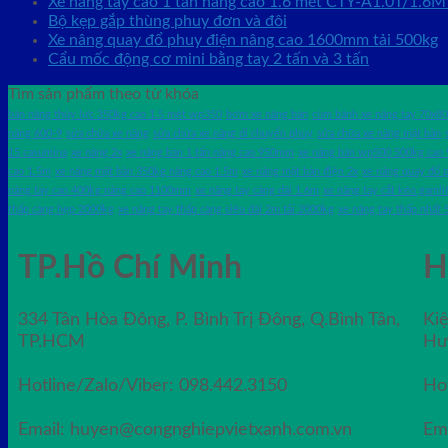
Xe nâng tay cao 1 tấn nâng cao 1.6 mét CTY-A1.0T/1.6M
Bộ kẹp gắp thùng phuy đơn và đôi
Xe nâng quay đổ phuy điện nâng cao 1600mm tải 500kg
Cẩu mốc động cơ mini bằng tay 2 tấn và 3 tấn
Tìm sản phẩm theo từ khóa
bàn nâng thủy lực 350kg cao 1.5 mét wp350
bơm xe nâng bàn
cùm bánh xe nâng tay 70x80
nâng 600-9
sửa chữa xe nâng
sửa chữa xe nâng di chuyển phuy
sửa chữa xe nâng mặt bàn
15 casumina
xe nâng 2x
xe nâng bàn 1 tấn nâng cao 950mm
xe nâng bàn wp500 500kg ca
cao 1.5m
xe nâng mặt bàn 350kg nâng cao 1.5m
xe nâng mặt bàn điện 2x
xe nâng quay đổ 
nâng tay cao 400kg nâng cao 1100mm
xe nâng tay càng dài 1.6m
xe nâng tay cắt kéo gamli
thấp càng hẹp 2000kg
xe nâng tay thấp càng siêu dài 2m tải 2000kg
xe nâng tay thấp nhất
TP.Hồ Chí Minh
H
334 Tân Hòa Đông, P. Bình Trị Đông, Q.Bình Tân,
Ki
TP.HCM
Hư
Hotline/Zalo/Viber: 098.442.3150
Ho
Email: huyen@congnghiepvietxanh.com.vn
Em