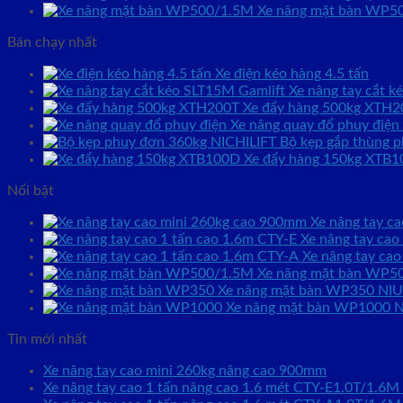
Xe nâng mặt bàn WP50
Bán chạy nhất
Xe điện kéo hàng 4.5 tấn
Xe nâng tay cắt 
Xe đẩy hàng 500kg XTH2
Xe nâng quay đổ phuy điện
Bộ kẹp gắp thùng p
Xe đẩy hàng 150kg XTB
Nổi bật
Xe nâng tay c
Xe nâng tay cao
Xe nâng tay cao
Xe nâng mặt bàn WP50
Xe nâng mặt bàn WP350 NIU
Xe nâng mặt bàn WP1000 NI
Tin mới nhất
Xe nâng tay cao mini 260kg nâng cao 900mm
Xe nâng tay cao 1 tấn nâng cao 1.6 mét CTY-E1.0T/1.6M