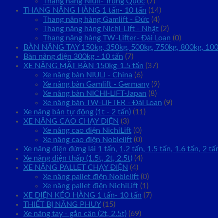
Thang nâng Niuli- Trung Quốc
(7)
THANG NÂNG HÀNG 1 tấn- 10 tấn
(14)
Thang nâng hàng Gamlift - Đức
(4)
Thang nâng hàng Nichi-Lift - Nhật
(2)
Thang nâng hàng TW-Lifter- Đài Loan
(0)
BÀN NÂNG TAY 150kg, 350kg, 500kg, 750kg, 800kg, 10
Bàn nâng điện 300kg - 10 tấn
(7)
XE NÂNG MẶT BÀN 150kg-1.5 tấn
(37)
Xe nâng bàn NIULI - China
(6)
Xe nâng bàn Gamlift - Germany
(9)
Xe nâng bàn NICHI-LIFT-Japan
(8)
Xe nâng bàn TW-LIFTER - Đài Loan
(9)
Xe nâng bán tự động (1t - 2 tấn)
(11)
XE NÂNG CAO CHẠY ĐIỆN
(3)
Xe nâng cao điện NichiLift
(0)
Xe nâng cao điện Noblelift
(0)
Xe nâng điện đứng lái 1 tấn, 1.2 tấn, 1.5 tấn, 1.6 tấn, 2 tấ
Xe nâng điện thấp (1.5t, 2t, 2.5t)
(4)
XE NÂNG PALLET CHẠY ĐIỆN
(4)
Xe nâng pallet điện Noblelift
(0)
Xe nâng pallet điện NichiLift
(1)
XE ĐIỆN KÉO HÀNG 1 tấn- 10 tấn
(7)
THIẾT BỊ NÂNG PHUY
(15)
Xe nâng tay - gắn cân (2t, 2.5t)
(69)