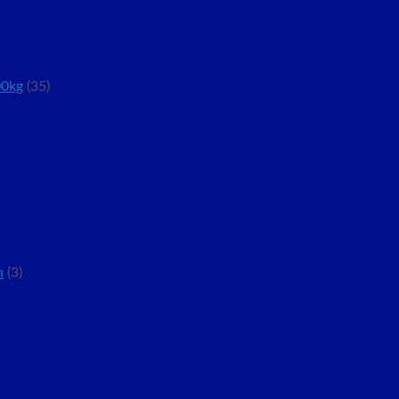
00kg
(35)
n
(3)