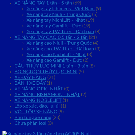
XE NÂNG TAY 1 tấn - 5 tấn
(69)
Xe nâng tay Ichimens - Việt Nam
(9)
Xe nâng tay Niuli - Trung Quốc
(5)
Xe nâng tay NichiLift - Nhật
(19)
Xe nâng tay Gamlift - Đức
(19)
Xe nâng tay TW-Liter - Đài Loan
(8)
XE NÂNG TAY CAO 0.5 tấn - 2 tấn
(21)
Xe nâng cao Niuli - Trung Quốc
(4)
Xe nâng cao TW-Liter - Đài loan
(3)
Xe nâng cao NichiLift - Nhật
(3)
Xe nâng cao Gamlift - Đức
(2)
CẨU THỦY LỰC MINI 1 tấn - 3 tấn
(8)
BỘ NGUỒN THỦY LỰC MINI
(5)
XE ĐẨY HÀNG
(21)
BÁNH XE ĐẨY
(1)
XE NÂNG OPK -NHẬT
(0)
XE NÂNG BISHAMON - NHẬT
(2)
XE NÂNG NOBLELIFT
(1)
Lốp xe xúc, đào, lu, ủi
(1)
VỎ - LỐP XE NÂNG
(9)
Phụ tùng xe nâng
(23)
Chưa phân loại
(0)