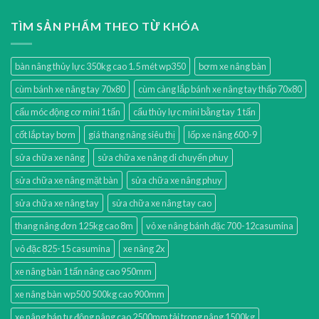
TÌM SẢN PHẨM THEO TỪ KHÓA
bàn nâng thủy lực 350kg cao 1.5 mét wp350
bơm xe nâng bàn
cùm bánh xe nâng tay 70x80
cùm càng lắp bánh xe nâng tay thấp 70x80
cẩu móc động cơ mini 1 tấn
cẩu thủy lực mini bằng tay 1 tấn
cốt lắp tay bơm
giá thang nâng siêu thị
lốp xe nâng 600-9
sửa chữa xe nâng
sửa chữa xe nâng di chuyển phuy
sửa chữa xe nâng mặt bàn
sửa chữa xe nâng phuy
sửa chữa xe nâng tay
sửa chữa xe nâng tay cao
thang nâng đơn 125kg cao 8m
vỏ xe nâng bánh đặc 700-12casumina
vỏ đặc 825-15 casumina
xe nâng 2x
xe nâng bàn 1 tấn nâng cao 950mm
xe nâng bàn wp500 500kg cao 900mm
xe nâng bán tự động nâng cao 2500mm tải trọng nâng 1500kg