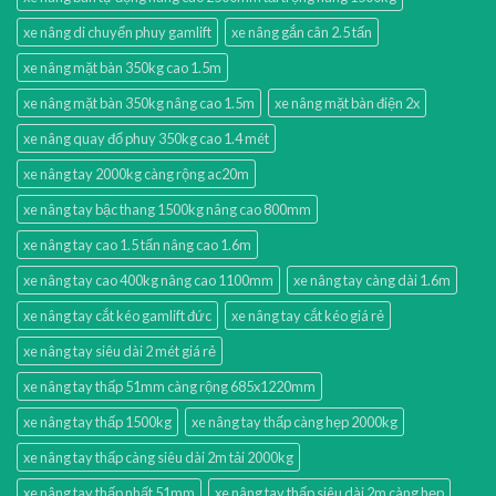
xe nâng di chuyển phuy gamlift
xe nâng gắn cân 2.5 tấn
xe nâng mặt bàn 350kg cao 1.5m
xe nâng mặt bàn 350kg nâng cao 1.5m
xe nâng mặt bàn điện 2x
xe nâng quay đổ phuy 350kg cao 1.4 mét
xe nâng tay 2000kg càng rộng ac20m
xe nâng tay bậc thang 1500kg nâng cao 800mm
xe nâng tay cao 1.5 tấn nâng cao 1.6m
xe nâng tay cao 400kg nâng cao 1100mm
xe nâng tay càng dài 1.6m
xe nâng tay cắt kéo gamlift đức
xe nâng tay cắt kéo giá rẻ
xe nâng tay siêu dài 2 mét giá rẻ
xe nâng tay thấp 51mm càng rộng 685x1220mm
xe nâng tay thấp 1500kg
xe nâng tay thấp càng hẹp 2000kg
xe nâng tay thấp càng siêu dài 2m tải 2000kg
xe nâng tay thấp nhất 51mm
xe nâng tay thấp siêu dài 2m càng hẹp