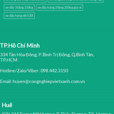
xe đẩy 3 tầng 150kg
xe đẩy hàng 2 tầng 200kg giá rẻ
xe đẩy hàng xth130l
TP.Hồ Chí Minh
334 Tân Hòa Đông, P. Bình Trị Đông, Q.Bình Tân,
TP.HCM
Hotline/Zalo/Viber: 098.442.3150
Email: huyen@congnghiepvietxanh.com.vn
Huế
Kiệt 344 Trưng Nữ Vương, P. Thủy Dương, TX. Hương