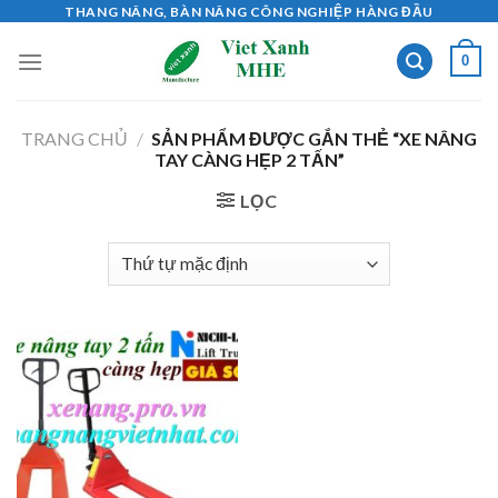
Skip
THANG NÂNG, BÀN NÂNG CÔNG NGHIỆP HÀNG ĐẦU
to
0
content
TRANG CHỦ
/
SẢN PHẨM ĐƯỢC GẮN THẺ “XE NÂNG
TAY CÀNG HẸP 2 TẤN”
LỌC