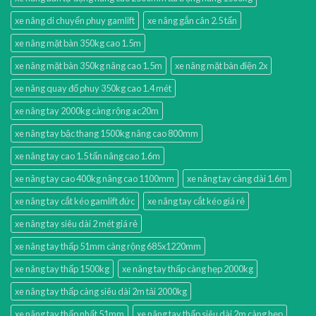
xe nâng di chuyển phuy gamlift
xe nâng gắn cân 2.5 tấn
xe nâng mặt bàn 350kg cao 1.5m
xe nâng mặt bàn 350kg nâng cao 1.5m
xe nâng mặt bàn điện 2x
xe nâng quay đổ phuy 350kg cao 1.4 mét
xe nâng tay 2000kg càng rộng ac20m
xe nâng tay bậc thang 1500kg nâng cao 800mm
xe nâng tay cao 1.5 tấn nâng cao 1.6m
xe nâng tay cao 400kg nâng cao 1100mm
xe nâng tay càng dài 1.6m
xe nâng tay cắt kéo gamlift đức
xe nâng tay cắt kéo giá rẻ
xe nâng tay siêu dài 2 mét giá rẻ
xe nâng tay thấp 51mm càng rộng 685x1220mm
xe nâng tay thấp 1500kg
xe nâng tay thấp càng hẹp 2000kg
xe nâng tay thấp càng siêu dài 2m tải 2000kg
xe nâng tay thấp nhất 51mm
xe nâng tay thấp siêu dài 2m càng hẹp