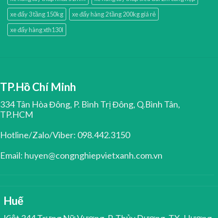
xe đẩy 3 tầng 150kg
xe đẩy hàng 2 tầng 200kg giá rẻ
xe đẩy hàng xth130l
TP.Hồ Chí Minh
334 Tân Hòa Đông, P. Bình Trị Đông, Q.Bình Tân,
TP.HCM
Hotline/Zalo/Viber: 098.442.3150
Email: huyen@congnghiepvietxanh.com.vn
Huế
Kiệt 344 Trưng Nữ Vương, P. Thủy Dương, TX. Hương