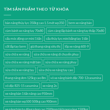
TÌM SẢN PHẨM THEO TỪ KHÓA
bàn nâng thủy lực 350kg cao 1.5 mét wp350
bơm xe nâng bàn
cùm bánh xe nâng tay 70x80
cùm càng lắp bánh xe nâng tay thấp 70x80
cẩu móc động cơ mini 1 tấn
cẩu thủy lực mini bằng tay 1 tấn
cốt lắp tay bơm
giá thang nâng siêu thị
lốp xe nâng 600-9
sửa chữa xe nâng
sửa chữa xe nâng di chuyển phuy
sửa chữa xe nâng mặt bàn
sửa chữa xe nâng phuy
sửa chữa xe nâng tay
sửa chữa xe nâng tay cao
thang nâng đơn 125kg cao 8m
vỏ xe nâng bánh đặc 700-12casumina
vỏ đặc 825-15 casumina
xe nâng 2x
xe nâng bàn 1 tấn nâng cao 950mm
xe nâng bàn wp500 500kg cao 900mm
xe nâng bán tự động nâng cao 2500mm tải trọng nâng 1500kg