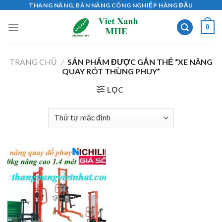
Skip
THANG NÂNG, BÀN NÂNG CÔNG NGHIỆP HÀNG ĐẦU
to
0
content
TRANG CHỦ
/
SẢN PHẨM ĐƯỢC GẮN THẺ “XE NÂNG
QUAY RÓT THÙNG PHUY”
LỌC