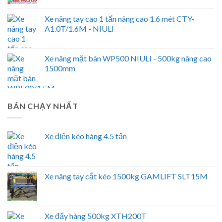
Xe nâng tay cao 1 tấn nâng cao 1.6 mét CTY-
A1.0T/1.6M - NIULI
Xe nâng mặt bàn WP500 NIULI - 500kg nâng cao
1500mm
BÁN CHẠY NHẤT
Xe điện kéo hàng 4.5 tấn
Xe nâng tay cắt kéo 1500kg GAMLIFT SLT15M
Xe đẩy hàng 500kg XTH200T