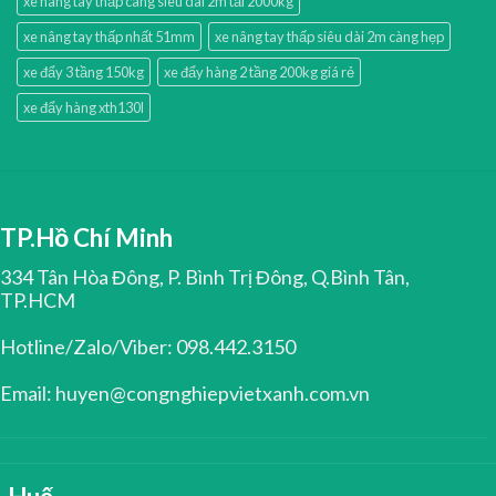
xe nâng tay thấp càng siêu dài 2m tải 2000kg
xe nâng tay thấp nhất 51mm
xe nâng tay thấp siêu dài 2m càng hẹp
xe đẩy 3 tầng 150kg
xe đẩy hàng 2 tầng 200kg giá rẻ
xe đẩy hàng xth130l
TP.Hồ Chí Minh
334 Tân Hòa Đông, P. Bình Trị Đông, Q.Bình Tân,
TP.HCM
Hotline/Zalo/Viber: 098.442.3150
Email: huyen@congnghiepvietxanh.com.vn