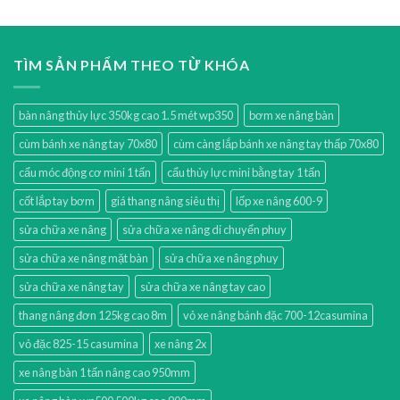
TÌM SẢN PHẨM THEO TỪ KHÓA
bàn nâng thủy lực 350kg cao 1.5 mét wp350
bơm xe nâng bàn
cùm bánh xe nâng tay 70x80
cùm càng lắp bánh xe nâng tay thấp 70x80
cẩu móc động cơ mini 1 tấn
cẩu thủy lực mini bằng tay 1 tấn
cốt lắp tay bơm
giá thang nâng siêu thị
lốp xe nâng 600-9
sửa chữa xe nâng
sửa chữa xe nâng di chuyển phuy
sửa chữa xe nâng mặt bàn
sửa chữa xe nâng phuy
sửa chữa xe nâng tay
sửa chữa xe nâng tay cao
thang nâng đơn 125kg cao 8m
vỏ xe nâng bánh đặc 700-12casumina
vỏ đặc 825-15 casumina
xe nâng 2x
xe nâng bàn 1 tấn nâng cao 950mm