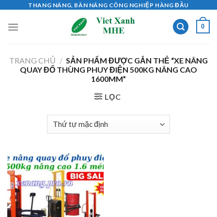
Skip
THANG NÂNG, BÀN NÂNG CÔNG NGHIỆP HÀNG ĐẦU
to
0
content
TRANG CHỦ
/
SẢN PHẨM ĐƯỢC GẮN THẺ “XE NÂNG
QUAY ĐỔ THÙNG PHUY ĐIỆN 500KG NÂNG CAO
1600MM”
LỌC